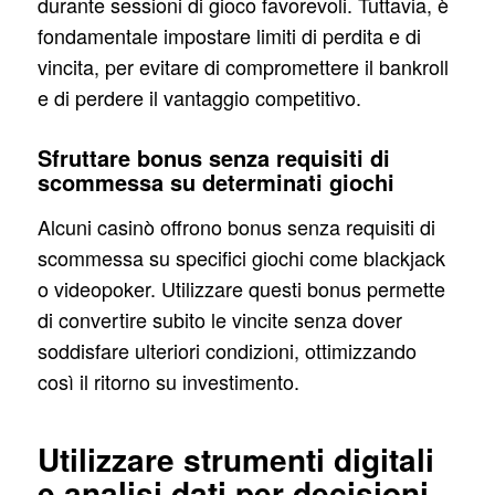
durante sessioni di gioco favorevoli. Tuttavia, è
fondamentale impostare limiti di perdita e di
vincita, per evitare di compromettere il bankroll
e di perdere il vantaggio competitivo.
Sfruttare bonus senza requisiti di
scommessa su determinati giochi
Alcuni casinò offrono bonus senza requisiti di
scommessa su specifici giochi come blackjack
o videopoker. Utilizzare questi bonus permette
di convertire subito le vincite senza dover
soddisfare ulteriori condizioni, ottimizzando
così il ritorno su investimento.
Utilizzare strumenti digitali
e analisi dati per decisioni