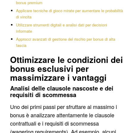
bonus premium
Applicare tecniche di gioco mirate per aumentare le probabilità
di vincita
Utilizzare strumenti digitali e analisi dati per decisioni
informate
Approcci avanzati di gestione del rischio per bonus di alta
fascia
Ottimizzare le condizioni dei
bonus esclusivi per
massimizzare i vantaggi
Analisi delle clausole nascoste e dei
requisiti di scommessa
Uno dei primi passi per sfruttare al massimo i
bonus è analizzare attentamente le clausole
contrattuali e i requisiti di scommessa
(wagering requirements). Ad esempio, alcuni