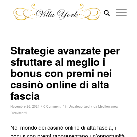
Strategie avanzate per
sfruttare al meglio i
bonus con premi nei
casinò online di alta
fascia
/
/
/
Novembre 26, 2024
0 Commenti
in
Uncategorized
da
Mediterranea
Ricevimenti
Nel mondo dei casinò online di alta fascia, i
bonus con premi rappresentano un’opportunità