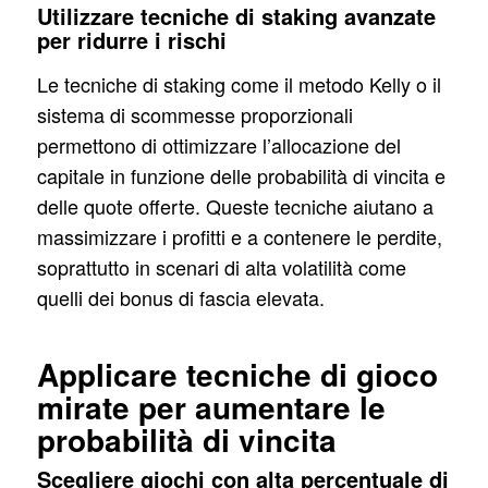
Utilizzare tecniche di staking avanzate
per ridurre i rischi
Le tecniche di staking come il metodo Kelly o il
sistema di scommesse proporzionali
permettono di ottimizzare l’allocazione del
capitale in funzione delle probabilità di vincita e
delle quote offerte. Queste tecniche aiutano a
massimizzare i profitti e a contenere le perdite,
soprattutto in scenari di alta volatilità come
quelli dei bonus di fascia elevata.
Applicare tecniche di gioco
mirate per aumentare le
probabilità di vincita
Scegliere giochi con alta percentuale di