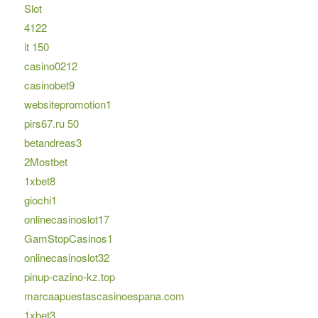
Slot
4122
it 150
casino0212
casinobet9
websitepromotion1
pirs67.ru 50
betandreas3
2Mostbet
1xbet8
giochi1
onlinecasinoslot17
GamStopCasinos1
onlinecasinoslot32
pinup-cazino-kz.top
marcaapuestascasinoespana.com
1xbet3