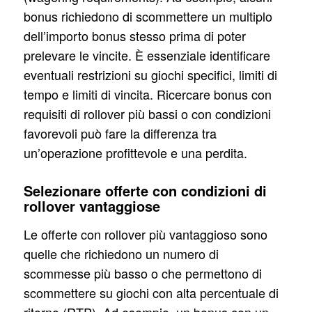
bonus richiedono di scommettere un multiplo
dell’importo bonus stesso prima di poter
prelevare le vincite. È essenziale identificare
eventuali restrizioni su giochi specifici, limiti di
tempo e limiti di vincita. Ricercare bonus con
requisiti di rollover più bassi o con condizioni
favorevoli può fare la differenza tra
un’operazione profittevole e una perdita.
Selezionare offerte con condizioni di
rollover vantaggiose
Le offerte con rollover più vantaggioso sono
quelle che richiedono un numero di
scommesse più basso o che permettono di
scommettere su giochi con alta percentuale di