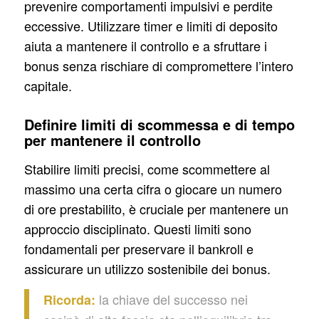
prevenire comportamenti impulsivi e perdite
eccessive. Utilizzare timer e limiti di deposito
aiuta a mantenere il controllo e a sfruttare i
bonus senza rischiare di compromettere l’intero
capitale.
Definire limiti di scommessa e di tempo
per mantenere il controllo
Stabilire limiti precisi, come scommettere al
massimo una certa cifra o giocare un numero
di ore prestabilito, è cruciale per mantenere un
approccio disciplinato. Questi limiti sono
fondamentali per preservare il bankroll e
assicurare un utilizzo sostenibile dei bonus.
la chiave del successo nei
Ricorda: