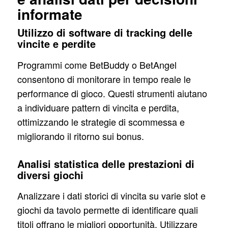
informate
Utilizzo di software di tracking delle
vincite e perdite
Programmi come BetBuddy o BetAngel
consentono di monitorare in tempo reale le
performance di gioco. Questi strumenti aiutano
a individuare pattern di vincita e perdita,
ottimizzando le strategie di scommessa e
migliorando il ritorno sui bonus.
Analisi statistica delle prestazioni di
diversi giochi
Analizzare i dati storici di vincita su varie slot e
giochi da tavolo permette di identificare quali
titoli offrano le migliori opportunità. Utilizzare