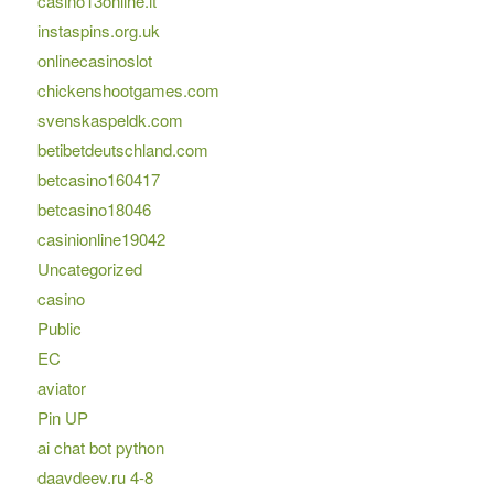
casino13online.it
instaspins.org.uk
onlinecasinoslot
chickenshootgames.com
svenskaspeldk.com
betibetdeutschland.com
betcasino160417
betcasino18046
casinionline19042
Uncategorized
casino
Public
EC
aviator
Pin UP
ai chat bot python
daavdeev.ru 4-8