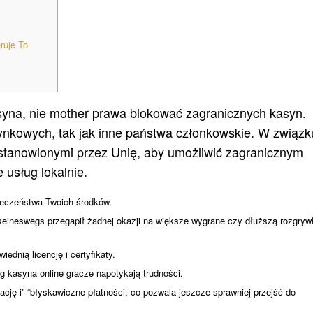
ruje To
asyna, nie mother prawa blokować zagranicznych kasyn.
ynkowych, tak jak inne państwa członkowskie. W związk
ustanowionymi przez Unię, aby umożliwić zagranicznym
usług lokalnie.
pieczeństwa Twoich środków.
ś keineswegs przegapił żadnej okazji na większe wygrane czy dłuższą rozgry
dnią licencję i certyfikaty.
g kasyna online gracze napotykają trudności.
ację i” “błyskawiczne płatności, co pozwala jeszcze sprawniej przejść do