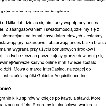
e gra jest uczciwa, a wygrane są realnie wypłacane.
od kilku lat, dzieląc się nimi przy współpracy unces
ie. Z zaangażowaniem i świadomością dzielimy się z
informacjami na temat kasyn internetowych. Jesteśmy
bstawiają gry hazardowe i obserwują unces bliska branż
malna wygrana przy użyciu bonusowych środków i
ji – o tych rzeczach początkujący gracze dowiadują się
[newline]Pierwsze kasyno online mhh świecie zostało
 do dziś. Mowa o marce InterCasino, należącej do
 jest częścią spółki Goldstar Acquisitionco Inc.
onie?
ranie kilku spinów w kolejce po kawę, a stawki, które
 znacząco portfela. Programy lojalnościowe wspierają