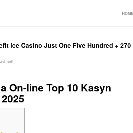
HOM
efit Ice Casino Just One Five Hundred + 270
cevimenti
a On-line Top 10 Kasyn
 2025