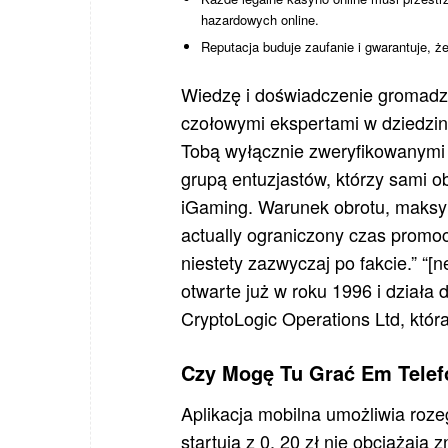
hazardowych online.
Reputacja buduje zaufanie i gwarantuje, ż
Wiedzę i doświadczenie gromadzi 
czołowymi ekspertami w dziedzin
Tobą wyłącznie zweryfikowanymi 
grupą entuzjastów, którzy sami o
iGaming. Warunek obrotu, maksy
actually ograniczony czas promoc
niestety zazwyczaj po fakcie.” “
otwarte już w roku 1996 i działa
CryptoLogic Operations Ltd, która
Czy Mogę Tu Grać Em Telef
Aplikacja mobilna umożliwia rozeg
startują z 0, 20 zł nie obciążają