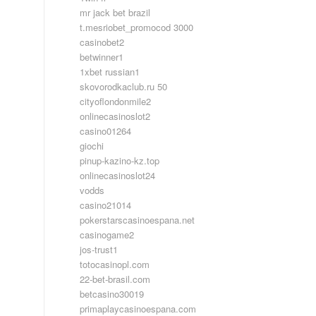
mr jack bet brazil
t.mesriobet_promocod 3000
casinobet2
betwinner1
1xbet russian1
skovorodkaclub.ru 50
cityoflondonmile2
onlinecasinoslot2
casino01264
giochi
pinup-kazino-kz.top
onlinecasinoslot24
vodds
casino21014
pokerstarscasinoespana.net
casinogame2
jos-trust1
totocasinopl.com
22-bet-brasil.com
betcasino30019
primaplaycasinoespana.com