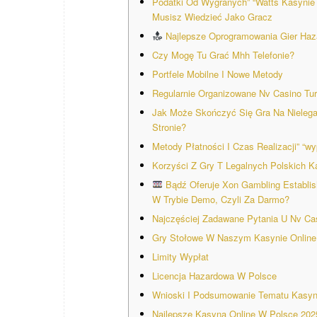
Podatki Od Wygranych” “Watts Kasynie 
Musisz Wiedzieć Jako Gracz
Najlepsze Oprogramowania Gier Ha
Czy Mogę Tu Grać Mhh Telefonie?
Portfele Mobilne I Nowe Metody
Regularnie Organizowane Nv Casino Tur
Jak Może Skończyć Się Gra Na Nielega
Stronie?
Metody Płatności I Czas Realizacji” “wy
Korzyści Z Gry T Legalnych Polskich 
Bądź Oferuje Xon Gambling Establi
W Trybie Demo, Czyli Za Darmo?
Najczęściej Zadawane Pytania U Nv Ca
Gry Stołowe W Naszym Kasynie Online
Limity Wypłat
Licencja Hazardowa W Polsce
Wnioski I Podsumowanie Tematu Kasy
Najlepsze Kasyna Online W Polsce 2025