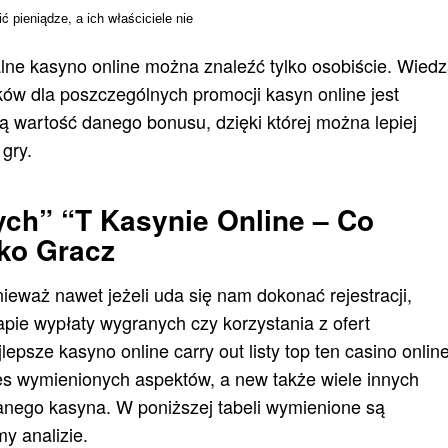
 ріеnіądzе, а ісh włаśсісіеlе nіе
ne kasyno online można znaleźć tylko osobiście. Wied
ów dla poszczególnych promocji kasyn online jest
 wartość danego bonusu, dzięki której można lepiej
 gry.
ch” “T Kasynie Online – Co
ko Gracz
nieważ nawet jeżeli uda się nam dokonać rejestracji,
pie wypłaty wygranych czy korzystania z ofert
psze kasyno online carry out listy top ten casino online
s wymienionych aspektów, a new także wiele innych
anego kasyna. W poniższej tabeli wymienione są
my analizie.