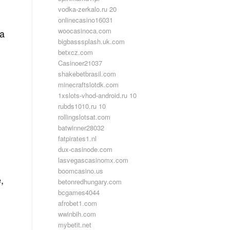
vodka-zerkalo.ru 20
onlinecasino16031
woocasinoca.com
za
bigbasssplash.uk.com
betxcz.com
Casinoer21037
shakebetbrasil.com
minecraftslotdk.com
1xslots-vhod-android.ru 10
rubds1010.ru 10
rollingslotsat.com
batwinner28032
fatpirates1.nl
dux-casinode.com
lasvegascasinomx.com
boomcasino.us
,
betonredhungary.com
bcgames4044
afrobet1.com
wwinbih.com
mybetit.net