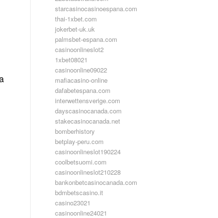
starcasinocasinoespana.com
thai-1xbet.com
jokerbet-uk.uk
palmsbet-espana.com
casinoonlineslot2
1xbet08021
casinoonline09022
a
mafiacasino-online
dafabetespana.com
interwettensverige.com
dayscasinocanada.com
stakecasinocanada.net
bomberhistory
betplay-peru.com
casinoonlineslot190224
coolbetsuomi.com
casinoonlineslot210228
bankonbetcasinocanada.com
bdmbetscasino.it
casino23021
casinoonline24021