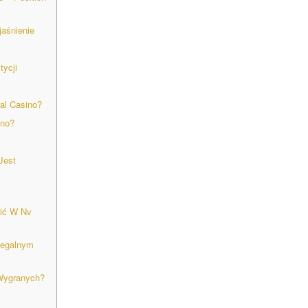
jaśnienie
ycji
al Casino?
ino?
Jest
ić W Nv
Legalnym
Wygranych?