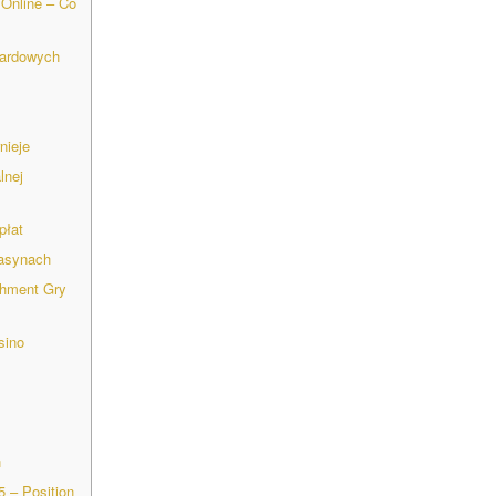
Online – Co
zardowych
nieje
lnej
płat
Kasynach
shment Gry
sino
n
 – Position