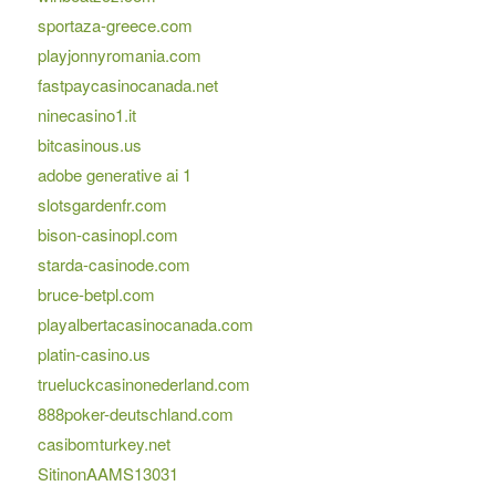
sportaza-greece.com
playjonnyromania.com
fastpaycasinocanada.net
ninecasino1.it
bitcasinous.us
adobe generative ai 1
slotsgardenfr.com
bison-casinopl.com
starda-casinode.com
bruce-betpl.com
playalbertacasinocanada.com
platin-casino.us
trueluckcasinonederland.com
888poker-deutschland.com
casibomturkey.net
SitinonAAMS13031