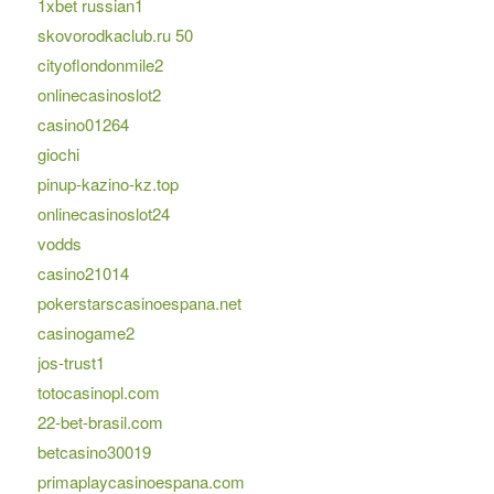
1xbet russian1
skovorodkaclub.ru 50
cityoflondonmile2
onlinecasinoslot2
casino01264
giochi
pinup-kazino-kz.top
onlinecasinoslot24
vodds
casino21014
pokerstarscasinoespana.net
casinogame2
jos-trust1
totocasinopl.com
22-bet-brasil.com
betcasino30019
primaplaycasinoespana.com