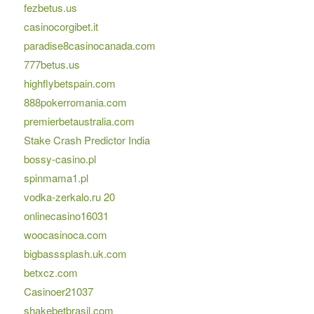
fezbetus.us
casinocorgibet.it
paradise8casinocanada.com
777betus.us
highflybetspain.com
888pokerromania.com
premierbetaustralia.com
Stake Crash Predictor India
bossy-casino.pl
spinmama1.pl
vodka-zerkalo.ru 20
onlinecasino16031
woocasinoca.com
bigbasssplash.uk.com
betxcz.com
Casinoer21037
shakebetbrasil.com