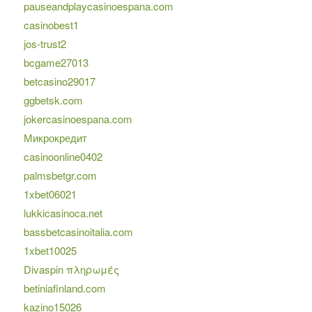
pauseandplaycasinoespana.com
casinobest1
jos-trust2
bcgame27013
betcasino29017
ggbetsk.com
jokercasinoespana.com
Микрокредит
casinoonline0402
palmsbetgr.com
1xbet06021
lukkicasinoca.net
bassbetcasinoitalia.com
1xbet10025
Divaspin πληρωμές
betiniafinland.com
kazino15026