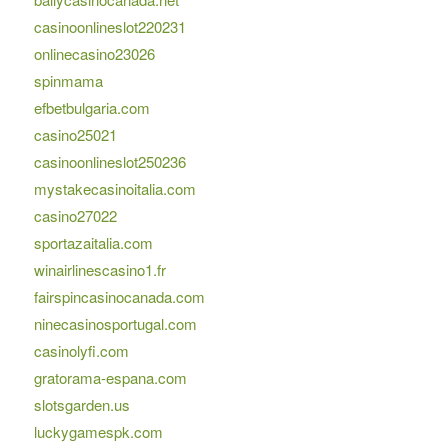
casinoonlineslot220231
onlinecasino23026
spinmama
efbetbulgaria.com
casino25021
casinoonlineslot250236
mystakecasinoitalia.com
casino27022
sportazaitalia.com
winairlinescasino1.fr
fairspincasinocanada.com
ninecasinosportugal.com
casinolyfi.com
gratorama-espana.com
slotsgarden.us
luckygamespk.com