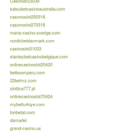
Casinoer23039
katsubetcasinoaustralia.com
casonoslot250316
casonoslot270318
maria-casino-sverige.com
nordicbetdanmark.com
casinoslot31033
stanleybetcasinobelgique.com
onlinecasinoslot20420
betboomperu.com
22betmz.com
slottica777.pl
onlinecasinoslot70424
mybetturkiye.com
fonbetat.com
damadei
grand-casino.us