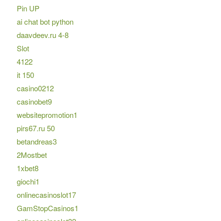
Pin UP
ai chat bot python
daavdeev.ru 4-8
Slot
4122
it 150
casino0212
casinobet9
websitepromotion1
pirs67.ru 50
betandreas3
2Mostbet
1xbet8
giochi1
onlinecasinoslot17
GamStopCasinos1