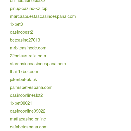
onlinecasinoslot32
pinup-cazino-kz.top
marcaapuestascasinoespana.com
1xbet3
casinobest2
betcasino27013
mrbitcasinode.com
22betaustralia.com
starcasinocasinoespana.com
thai-1xbet.com
jokerbet-uk.uk
palmsbet-espana.com
casinoonlineslot2
1xbet08021
casinoonline09022
mafiacasino-online
dafabetespana.com