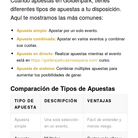
diferentes tipos de apuestas a tu disposición.
Aquí te mostramos las más comunes:
Apuesta simple:
Apostar por un solo evento.
Apuesta combinada:
Apostar en varios eventos y combinar
sus cuotas.
Apuesta en directo:
Realizar apuestas mientras el evento
está en
https://goldenparkcasinoespana.com/
curso.
Apuesta de sistema:
Combinar múltiples apuestas para
aumentar tus posibilidades de ganar.
Comparación de Tipos de Apuestas
TIPO DE
DESCRIPCIÓN
VENTAJAS
APUESTA
Apuesta
Una sola selección
Fácil de entender y
simple
en un evento.
menos riesgo.