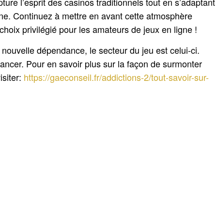
ure l’esprit des casinos traditionnels tout en s’adaptant
igne. Continuez à mettre en avant cette atmosphère
 choix privilégié pour les amateurs de jeux en ligne !
 nouvelle dépendance, le secteur du jeu est celui-ci.
ancer. Pour en savoir plus sur la façon de surmonter
siter:
https://gaeconseil.fr/addictions-2/tout-savoir-sur-