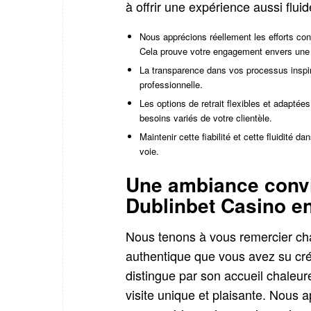
à offrir une expérience aussi fluid
Nous apprécions réellement les efforts con
Cela prouve votre engagement envers une e
La transparence dans vos processus inspir
professionnelle.
Les options de retrait flexibles et adapté
besoins variés de votre clientèle.
Maintenir cette fiabilité et cette fluidité
voie.
Une ambiance convi
Dublinbet Casino en
Nous tenons à vous remercier cha
authentique que vous avez su cré
distingue par son accueil chaleu
visite unique et plaisante. Nous a