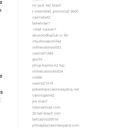
se
mr jack bet brazil
n
t.mesriobet_promocod 3000
casinobet2
betwinner1
1xbet russian1
skovorodkaclub.ru 50
cityoflondonmile2
onlinecasinoslot2
casino01264
giochi
pinup-kazino-kz.top
onlinecasinoslot24
e
vodds
casino21014
pokerstarscasinoespana.net
is
casinogame2
t
jos-trust1
totocasinopl.com
22-bet-brasil.com
betcasino30019
primaplaycasinoespana.com