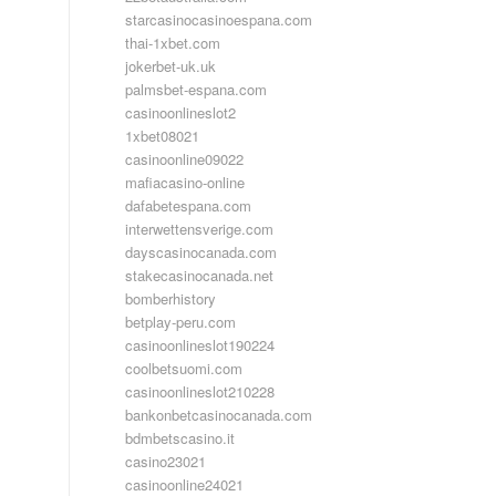
starcasinocasinoespana.com
thai-1xbet.com
jokerbet-uk.uk
palmsbet-espana.com
casinoonlineslot2
1xbet08021
casinoonline09022
mafiacasino-online
dafabetespana.com
interwettensverige.com
dayscasinocanada.com
stakecasinocanada.net
bomberhistory
betplay-peru.com
casinoonlineslot190224
coolbetsuomi.com
casinoonlineslot210228
bankonbetcasinocanada.com
bdmbetscasino.it
casino23021
casinoonline24021