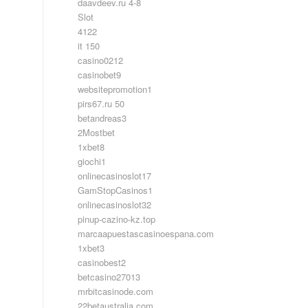
daavdeev.ru 4-8
Slot
4122
it 150
casino0212
casinobet9
websitepromotion1
pirs67.ru 50
betandreas3
2Mostbet
1xbet8
giochi1
onlinecasinoslot17
GamStopCasinos1
onlinecasinoslot32
pinup-cazino-kz.top
marcaapuestascasinoespana.com
1xbet3
casinobest2
betcasino27013
mrbitcasinode.com
22betaustralia.com