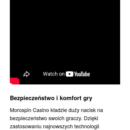
Bezpieczeństwo i komfort gry
Morospin Casino kładzie duży nacisk na
bezpieczeństwo swoich graczy. Dzięki
zastosowaniu najnowszych technologii