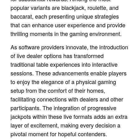
popular variants are blackjack, roulette, and
baccarat, each presenting unique strategies
that can enhance user experience and provide
thrilling moments in the gaming environment.
As software providers innovate, the introduction
of live dealer options has transformed
traditional table experiences into interactive
sessions. These advancements enable players
to enjoy the elegance of a physical gaming
setup from the comfort of their homes,
facilitating connections with dealers and other
participants. The integration of progressive
jackpots within these live formats adds an extra
layer of excitement, making every decision a
pivotal moment for hopeful contenders.