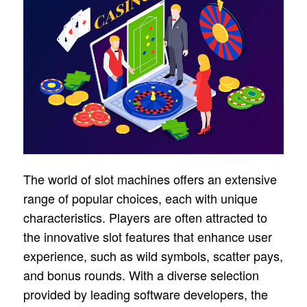
The world of slot machines offers an extensive
range of popular choices, each with unique
characteristics. Players are often attracted to
the innovative slot features that enhance user
experience, such as wild symbols, scatter pays,
and bonus rounds. With a diverse selection
provided by leading software developers, the