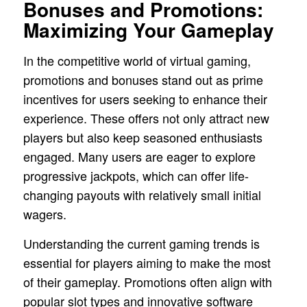
Bonuses and Promotions:
Maximizing Your Gameplay
In the competitive world of virtual gaming,
promotions and bonuses stand out as prime
incentives for users seeking to enhance their
experience. These offers not only attract new
players but also keep seasoned enthusiasts
engaged. Many users are eager to explore
progressive jackpots, which can offer life-
changing payouts with relatively small initial
wagers.
Understanding the current gaming trends is
essential for players aiming to make the most
of their gameplay. Promotions often align with
popular slot types and innovative software