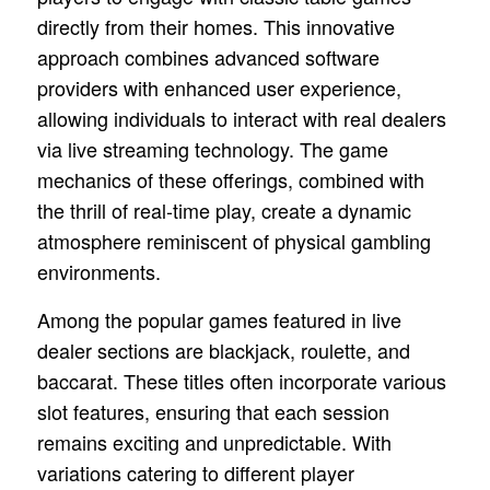
directly from their homes. This innovative
approach combines advanced software
providers with enhanced user experience,
allowing individuals to interact with real dealers
via live streaming technology. The game
mechanics of these offerings, combined with
the thrill of real-time play, create a dynamic
atmosphere reminiscent of physical gambling
environments.
Among the popular games featured in live
dealer sections are blackjack, roulette, and
baccarat. These titles often incorporate various
slot features, ensuring that each session
remains exciting and unpredictable. With
variations catering to different player