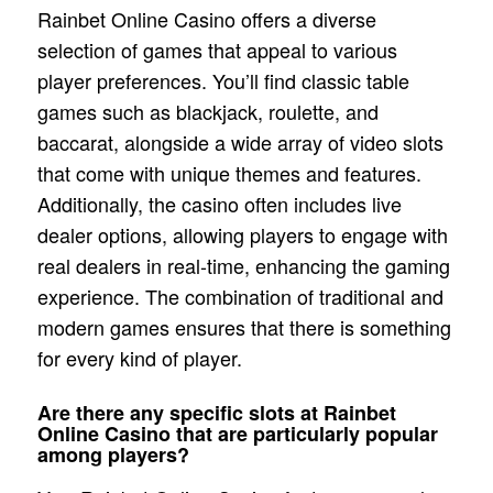
Rainbet Online Casino offers a diverse
selection of games that appeal to various
player preferences. You’ll find classic table
games such as blackjack, roulette, and
baccarat, alongside a wide array of video slots
that come with unique themes and features.
Additionally, the casino often includes live
dealer options, allowing players to engage with
real dealers in real-time, enhancing the gaming
experience. The combination of traditional and
modern games ensures that there is something
for every kind of player.
Are there any specific slots at Rainbet
Online Casino that are particularly popular
among players?