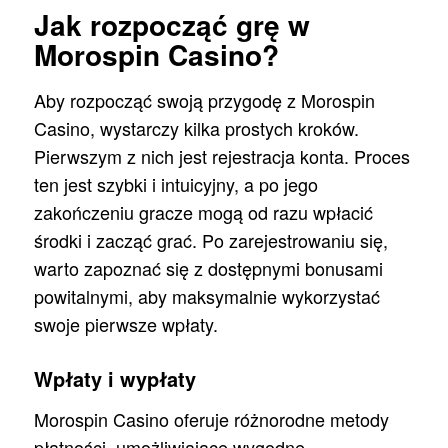
Jak rozpocząć grę w
Morospin Casino?
Aby rozpocząć swoją przygodę z Morospin
Casino, wystarczy kilka prostych kroków.
Pierwszym z nich jest rejestracja konta. Proces
ten jest szybki i intuicyjny, a po jego
zakończeniu gracze mogą od razu wpłacić
środki i zacząć grać. Po zarejestrowaniu się,
warto zapoznać się z dostępnymi bonusami
powitalnymi, aby maksymalnie wykorzystać
swoje pierwsze wpłaty.
Wpłaty i wypłaty
Morospin Casino oferuje różnorodne metody
płatności, umożliwiające wygodne