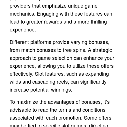
providers that emphasize unique game
mechanics. Engaging with these features can
lead to greater rewards and a more thrilling
experience.
Different platforms provide varying bonuses,
from match bonuses to free spins. A strategic
approach to game selection can enhance your
experience, allowing you to utilize these offers
effectively. Slot features, such as expanding
wilds and cascading reels, can significantly
increase potential winnings.
To maximize the advantages of bonuses, it’s
advisable to read the terms and conditions
associated with each promotion. Some offers
may be tied to specific slot games, directing