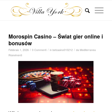
Morospin Casino – Świat gier online i
bonusów
/
/
/
Febbraio 1, 2026
0 Commenti
in
betcasino010212
da
Mediterranea
Ricevimenti