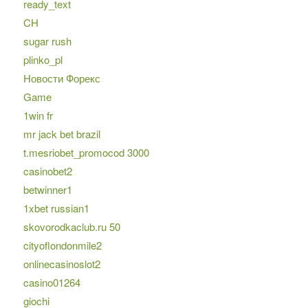
ready_text
CH
sugar rush
plinko_pl
Новости Форекс
Game
1win fr
mr jack bet brazil
t.mesriobet_promocod 3000
casinobet2
betwinner1
1xbet russian1
skovorodkaclub.ru 50
cityoflondonmile2
onlinecasinoslot2
casino01264
giochi