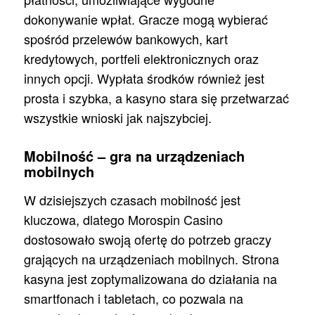
dokonywanie wpłat. Gracze mogą wybierać
spośród przelewów bankowych, kart
kredytowych, portfeli elektronicznych oraz
innych opcji. Wypłata środków również jest
prosta i szybka, a kasyno stara się przetwarzać
wszystkie wnioski jak najszybciej.
Mobilność – gra na urządzeniach
mobilnych
W dzisiejszych czasach mobilność jest
kluczowa, dlatego Morospin Casino
dostosowało swoją ofertę do potrzeb graczy
grających na urządzeniach mobilnych. Strona
kasyna jest zoptymalizowana do działania na
smartfonach i tabletach, co pozwala na