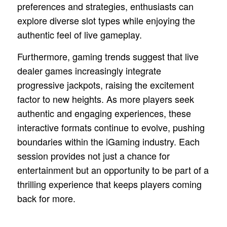
preferences and strategies, enthusiasts can
explore diverse slot types while enjoying the
authentic feel of live gameplay.
Furthermore, gaming trends suggest that live
dealer games increasingly integrate
progressive jackpots, raising the excitement
factor to new heights. As more players seek
authentic and engaging experiences, these
interactive formats continue to evolve, pushing
boundaries within the iGaming industry. Each
session provides not just a chance for
entertainment but an opportunity to be part of a
thrilling experience that keeps players coming
back for more.