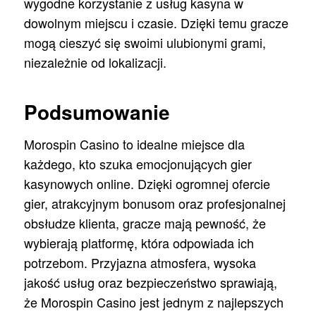
wygodne korzystanie z usług kasyna w
dowolnym miejscu i czasie. Dzięki temu gracze
mogą cieszyć się swoimi ulubionymi grami,
niezależnie od lokalizacji.
Podsumowanie
Morospin Casino to idealne miejsce dla
każdego, kto szuka emocjonujących gier
kasynowych online. Dzięki ogromnej ofercie
gier, atrakcyjnym bonusom oraz profesjonalnej
obsłudze klienta, gracze mają pewność, że
wybierają platformę, która odpowiada ich
potrzebom. Przyjazna atmosfera, wysoka
jakość usług oraz bezpieczeństwo sprawiają,
że Morospin Casino jest jednym z najlepszych