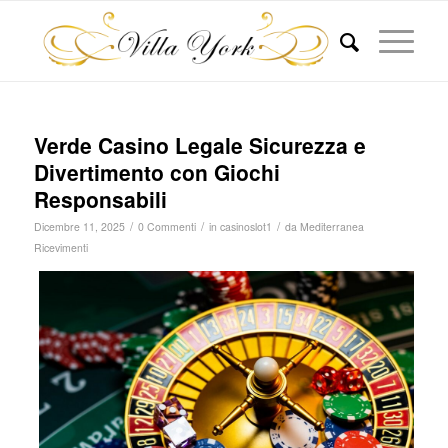
Verde Casino Legale Sicurezza e
Divertimento con Giochi
Responsabili
/
/
/
Dicembre 11, 2025
0 Commenti
in
casinoslot1
da
Mediterranea
Ricevimenti