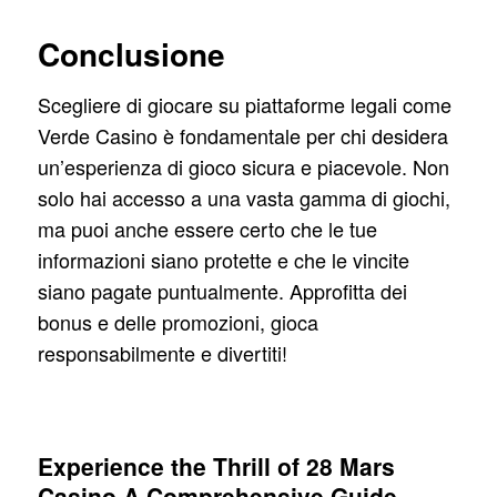
Conclusione
Scegliere di giocare su piattaforme legali come
Verde Casino è fondamentale per chi desidera
un’esperienza di gioco sicura e piacevole. Non
solo hai accesso a una vasta gamma di giochi,
ma puoi anche essere certo che le tue
informazioni siano protette e che le vincite
siano pagate puntualmente. Approfitta dei
bonus e delle promozioni, gioca
responsabilmente e divertiti!
Experience the Thrill of 28 Mars
Casino A Comprehensive Guide