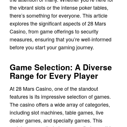
the vibrant slots or the intense poker tables,
there’s something for everyone. This article
explores the significant aspects of 28 Mars
Casino, from game offerings to security
measures, ensuring that you’re well-informed
before you start your gaming journey.
Game Selection: A Diverse
Range for Every Player
At 28 Mars Casino, one of the standout
features is its impressive selection of games.
The casino offers a wide array of categories,
including slot machines, table games, live
dealer games, and specialty games. This