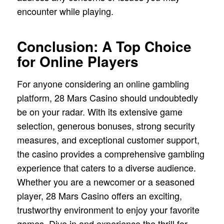
encounter while playing.
Conclusion: A Top Choice
for Online Players
For anyone considering an online gambling
platform, 28 Mars Casino should undoubtedly
be on your radar. With its extensive game
selection, generous bonuses, strong security
measures, and exceptional customer support,
the casino provides a comprehensive gambling
experience that caters to a diverse audience.
Whether you are a newcomer or a seasoned
player, 28 Mars Casino offers an exciting,
trustworthy environment to enjoy your favorite
games. Dive in and experience the thrill for