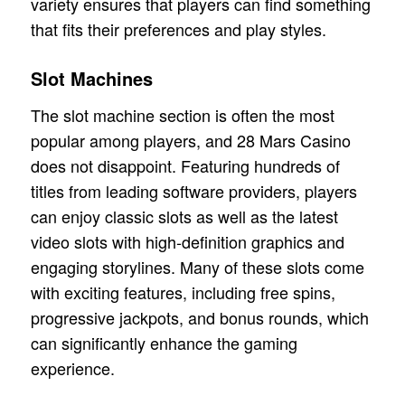
variety ensures that players can find something
that fits their preferences and play styles.
Slot Machines
The slot machine section is often the most
popular among players, and 28 Mars Casino
does not disappoint. Featuring hundreds of
titles from leading software providers, players
can enjoy classic slots as well as the latest
video slots with high-definition graphics and
engaging storylines. Many of these slots come
with exciting features, including free spins,
progressive jackpots, and bonus rounds, which
can significantly enhance the gaming
experience.