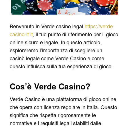
Benvenuto in Verde casino legal
https://verde-
casino-it.it
, il tuo punto di riferimento per il gioco
online sicuro e legale. In questo articolo,
esploreremo l’importanza di scegliere un
casinò legale come Verde Casino e come
questo influisca sulla tua esperienza di gioco.
Cos’è Verde Casino?
Verde Casino è una piattaforma di gioco online
che opera con licenza regolare in Italia. Questo
significa che rispetta rigorosamente le
normative e i requisiti legali stabiliti dalle