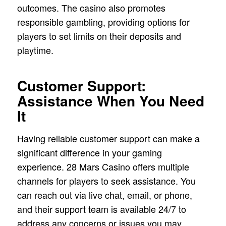
outcomes. The casino also promotes
responsible gambling, providing options for
players to set limits on their deposits and
playtime.
Customer Support:
Assistance When You Need
It
Having reliable customer support can make a
significant difference in your gaming
experience. 28 Mars Casino offers multiple
channels for players to seek assistance. You
can reach out via live chat, email, or phone,
and their support team is available 24/7 to
address any concerns or issues you may