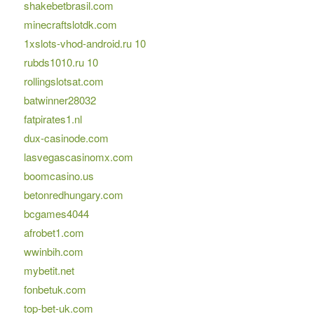
shakebetbrasil.com
minecraftslotdk.com
1xslots-vhod-android.ru 10
rubds1010.ru 10
rollingslotsat.com
batwinner28032
fatpirates1.nl
dux-casinode.com
lasvegascasinomx.com
boomcasino.us
betonredhungary.com
bcgames4044
afrobet1.com
wwinbih.com
mybetit.net
fonbetuk.com
top-bet-uk.com