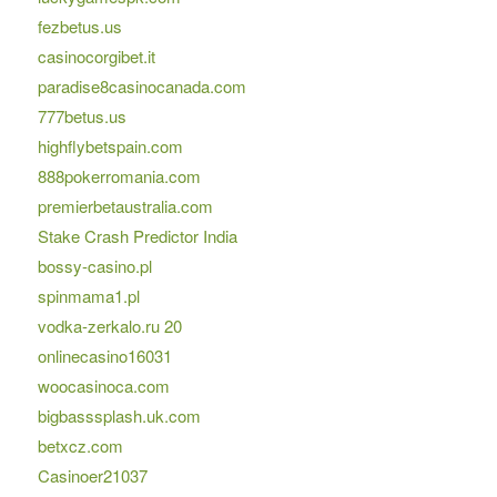
fezbetus.us
casinocorgibet.it
paradise8casinocanada.com
777betus.us
highflybetspain.com
888pokerromania.com
premierbetaustralia.com
Stake Crash Predictor India
bossy-casino.pl
spinmama1.pl
vodka-zerkalo.ru 20
onlinecasino16031
woocasinoca.com
bigbasssplash.uk.com
betxcz.com
Casinoer21037