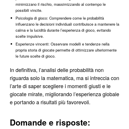
minimizzano il rischio, massimizzando al contempo le
possibili vincite.
Psicologia di gioco: Comprendere come le probabilità
influenzano le decisioni individuali contribuisce a mantenere la
calma e la lucidità durante l’esperienza di gioco, evitando
scelte impulsive.
Esperienze vincenti: Osservare modelli e tendenze nella
propria storia di giocate permette di ottimizzare ulteriormente
le future scelte di gioco.
In definitiva, l’analisi delle probabilità non
riguarda solo la matematica, ma si intreccia con
l’arte di saper scegliere i momenti giusti e le
giocate mirate, migliorando l’esperienza globale
e portando a risultati più favorevoli.
Domande e risposte: