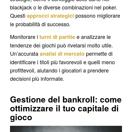
blackjack o le diverse combinazioni nel poker.
Questi
possono migliorare
approcci strategici
le probabilità di successo.
Monitorare i
e analizzare le
turni di partite
tendenze dei giochi può rivelarsi molto utile.
Un’accurata
permette di
analisi di mercato
identificare i titoli più favorevoli e quelli meno
profittevoli, aiutando i giocatori a prendere
decisioni più informate.
Gestione del bankroll: come
ottimizzare il tuo capitale di
gioco