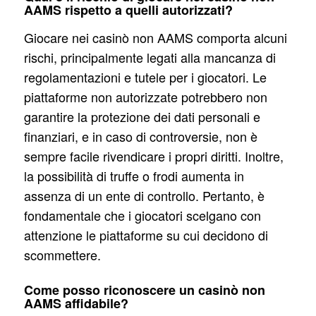
AAMS rispetto a quelli autorizzati?
Giocare nei casinò non AAMS comporta alcuni
rischi, principalmente legati alla mancanza di
regolamentazioni e tutele per i giocatori. Le
piattaforme non autorizzate potrebbero non
garantire la protezione dei dati personali e
finanziari, e in caso di controversie, non è
sempre facile rivendicare i propri diritti. Inoltre,
la possibilità di truffe o frodi aumenta in
assenza di un ente di controllo. Pertanto, è
fondamentale che i giocatori scelgano con
attenzione le piattaforme su cui decidono di
scommettere.
Come posso riconoscere un casinò non
AAMS affidabile?