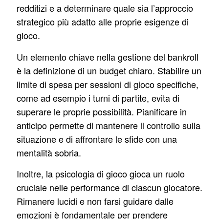
redditizi e a determinare quale sia l’approccio
strategico più adatto alle proprie esigenze di
gioco.
Un elemento chiave nella gestione del bankroll
è la definizione di un budget chiaro. Stabilire un
limite di spesa per sessioni di gioco specifiche,
come ad esempio i turni di partite, evita di
superare le proprie possibilità. Pianificare in
anticipo permette di mantenere il controllo sulla
situazione e di affrontare le sfide con una
mentalità sobria.
Inoltre, la psicologia di gioco gioca un ruolo
cruciale nelle performance di ciascun giocatore.
Rimanere lucidi e non farsi guidare dalle
emozioni è fondamentale per prendere