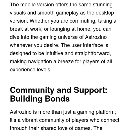
The mobile version offers the same stunning
visuals and smooth gameplay as the desktop
version. Whether you are commuting, taking a
break at work, or lounging at home, you can
dive into the gaming universe of Astrozino
whenever you desire. The user interface is
designed to be intuitive and straightforward,
making navigation a breeze for players of all
experience levels.
Community and Support:
Building Bonds
Astrozino is more than just a gaming platform;
it’s a vibrant community of players who connect
through their shared love of games. The