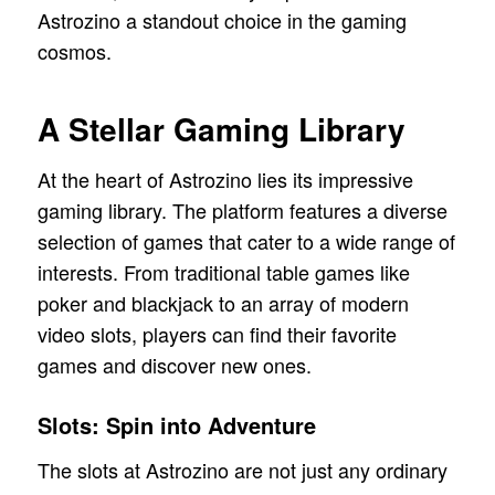
Astrozino a standout choice in the gaming
cosmos.
A Stellar Gaming Library
At the heart of Astrozino lies its impressive
gaming library. The platform features a diverse
selection of games that cater to a wide range of
interests. From traditional table games like
poker and blackjack to an array of modern
video slots, players can find their favorite
games and discover new ones.
Slots: Spin into Adventure
The slots at Astrozino are not just any ordinary