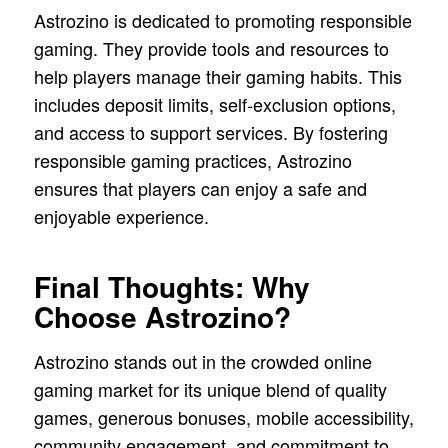
Astrozino is dedicated to promoting responsible
gaming. They provide tools and resources to
help players manage their gaming habits. This
includes deposit limits, self-exclusion options,
and access to support services. By fostering
responsible gaming practices, Astrozino
ensures that players can enjoy a safe and
enjoyable experience.
Final Thoughts: Why
Choose Astrozino?
Astrozino stands out in the crowded online
gaming market for its unique blend of quality
games, generous bonuses, mobile accessibility,
community engagement, and commitment to