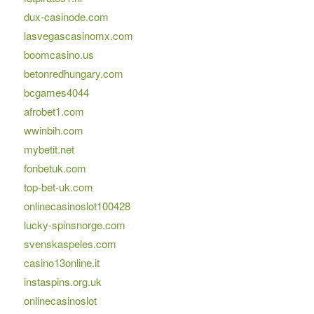
dux-casinode.com
lasvegascasinomx.com
boomcasino.us
betonredhungary.com
bcgames4044
afrobet1.com
wwinbih.com
mybetit.net
fonbetuk.com
top-bet-uk.com
onlinecasinoslot100428
lucky-spinsnorge.com
svenskaspeles.com
casino13online.it
instaspins.org.uk
onlinecasinoslot