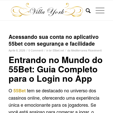
Acessando sua conta no aplicativo
55bet com segurança e facilidade
/
/
/
Aprile 8, 2026
0 Commenti
in
br-55bet.net
da
Mediterranea Ricevimenti
Entrando no Mundo do
55Bet: Guia Completo
para o Login no App
O
tem se destacado no universo dos
55Bet
cassinos online, oferecendo uma experiência
única e emocionante para os jogadores. Se
você está ansioso para começar a jogar, o