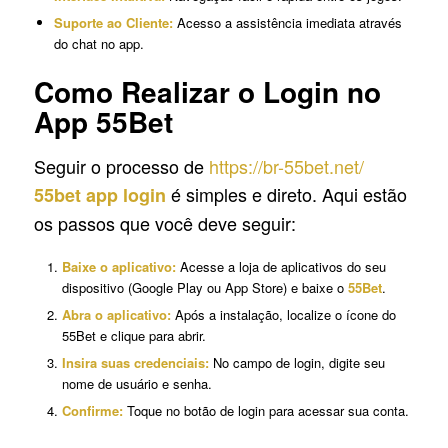
Suporte ao Cliente:
Acesso a assistência imediata através
do chat no app.
Como Realizar o Login no
App 55Bet
Seguir o processo de
https://br-55bet.net/
é simples e direto. Aqui estão
55bet app login
os passos que você deve seguir:
Baixe o aplicativo:
Acesse a loja de aplicativos do seu
dispositivo (Google Play ou App Store) e baixe o
55Bet
.
Abra o aplicativo:
Após a instalação, localize o ícone do
55Bet e clique para abrir.
Insira suas credenciais:
No campo de login, digite seu
nome de usuário e senha.
Confirme:
Toque no botão de login para acessar sua conta.