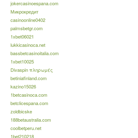
jokercasinoespana.com
Микрокредит
casinoonline0402
palmsbetgr.com
1xbet06021
lukkicasinoca.net
bassbetcasinoitalia.com
1xbet10025
Divaspin πληρωμές
betiniafinland.com
kazino15026
1betcasinoca.com
betclicespana.com
zoldbicske
188betaustralia.com
coolbetperu.net
1bet210218