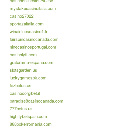
casinoonlineslot250236
mystakecasinoitalia.com
casino27022
sportazaitalia.com
winairlinescasino1.fr
fairspincasinocanada.com
ninecasinosportugal.com
casinolyfi.com
gratorama-espana.com
slotsgarden.us
luckygamespk.com
fezbetus.us
casinocorgibet.it
paradise8casinocanada.com
777betus.us
highflybetspain.com
888pokerromania.com