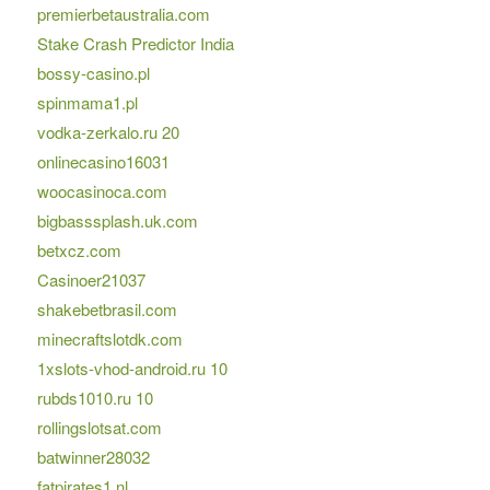
premierbetaustralia.com
Stake Crash Predictor India
bossy-casino.pl
spinmama1.pl
vodka-zerkalo.ru 20
onlinecasino16031
woocasinoca.com
bigbasssplash.uk.com
betxcz.com
Casinoer21037
shakebetbrasil.com
minecraftslotdk.com
1xslots-vhod-android.ru 10
rubds1010.ru 10
rollingslotsat.com
batwinner28032
fatpirates1.nl