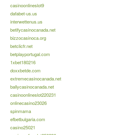
casinoonlineslot9
dafabet-us.us
interwettenus.us
betifycasinocanada.net
bizzocasinoca.org
betclicfr.net
betplayportugal.com
1xbet180216
doxxbetde.com
extremecasinocanada.net
ballycasinocanada.net
casinoonlineslot220231
onlinecasino23026
spinmama
efbetbulgaria.com
casino25021