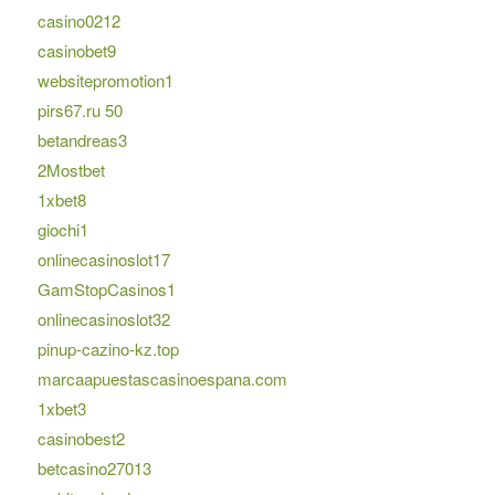
casino0212
casinobet9
websitepromotion1
pirs67.ru 50
betandreas3
2Mostbet
1xbet8
giochi1
onlinecasinoslot17
GamStopCasinos1
onlinecasinoslot32
pinup-cazino-kz.top
marcaapuestascasinoespana.com
1xbet3
casinobest2
betcasino27013