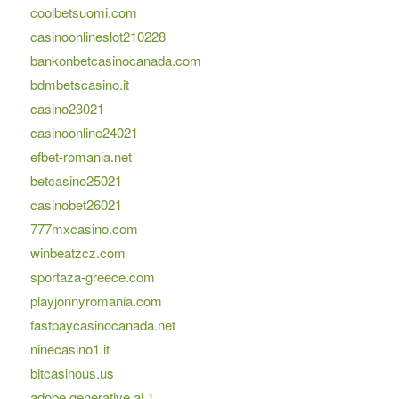
coolbetsuomi.com
casinoonlineslot210228
bankonbetcasinocanada.com
bdmbetscasino.it
casino23021
casinoonline24021
efbet-romania.net
betcasino25021
casinobet26021
777mxcasino.com
winbeatzcz.com
sportaza-greece.com
playjonnyromania.com
fastpaycasinocanada.net
ninecasino1.it
bitcasinous.us
adobe generative ai 1