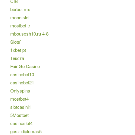
CIB
bbrbet mx
mono slot
mostbet tr
mbousosh10.ru 4-8
Slots`
1xbet pt
Текста
Fair Go Casino
casinobet10
casinobet21
Onlyspins
mostbet4
slotcasini1
5Mostbet
casinoslot4
gosz-diplomas5