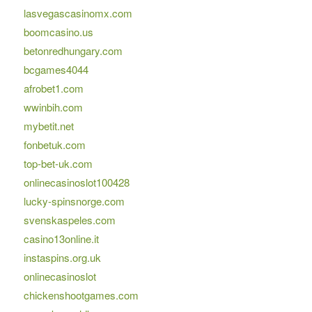
lasvegascasinomx.com
boomcasino.us
betonredhungary.com
bcgames4044
afrobet1.com
wwinbih.com
mybetit.net
fonbetuk.com
top-bet-uk.com
onlinecasinoslot100428
lucky-spinsnorge.com
svenskaspeles.com
casino13online.it
instaspins.org.uk
onlinecasinoslot
chickenshootgames.com