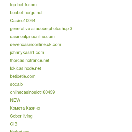
top-bet-fr.com
boabet-norge.net
Casino10044
generative ai adobe photoshop 3
casinoalpinoonline.com
sevencasinoonline.uk.com
johnnykash1.com
thorcasinofrance.net
lokicasinode.net
betibetie.com
socalb
onlinecasinoslot180439
NEW
Комета Казино
Sober living
CIB
bbrbet mx