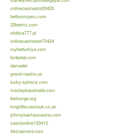
onlinecasinoslot20420
betboomperu.com
22betmz.com
slottica777.pl
onlinecasinoslot70424
mybetturkiye.com
fonbetat.com
damadei
grand-casino.us
lucky-spinsnz.com
maxispinaustralia.com
ibetnorge.org
kinghillscasinouk.co.uk
johnnykashaucasino.com
casinionline130415
lokicasinonl.com