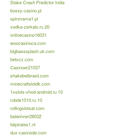
Stake Crash Predictor India
bossy-casino.pl
spinmama1.pl
vodka-zerkalo.ru 20
onlinecasino16031
woocasinoca.com
bigbasssplash.uk.com
betxcz.com
Casinoer21037
shakebetbrasil.com
minecraftslotdk.com
1xslots-vhod-android.ru 10
rubds1010.ru 10
rollingslotsat.com
batwinner28032
fatpirates1.nl
dux-casinode.com