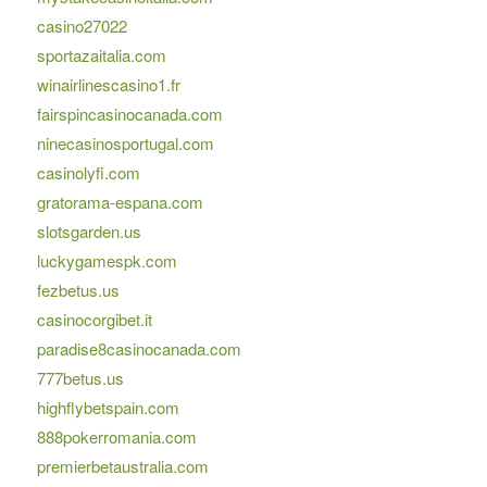
casino27022
sportazaitalia.com
winairlinescasino1.fr
fairspincasinocanada.com
ninecasinosportugal.com
casinolyfi.com
gratorama-espana.com
slotsgarden.us
luckygamespk.com
fezbetus.us
casinocorgibet.it
paradise8casinocanada.com
777betus.us
highflybetspain.com
888pokerromania.com
premierbetaustralia.com