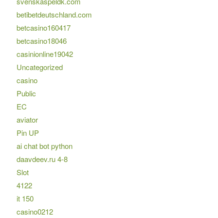
svenskaspeldk.com
betibetdeutschland.com
betcasino160417
betcasino18046
casinionline19042
Uncategorized
casino
Public
EC
aviator
Pin UP
ai chat bot python
daavdeev.ru 4-8
Slot
4122
it 150
casino0212