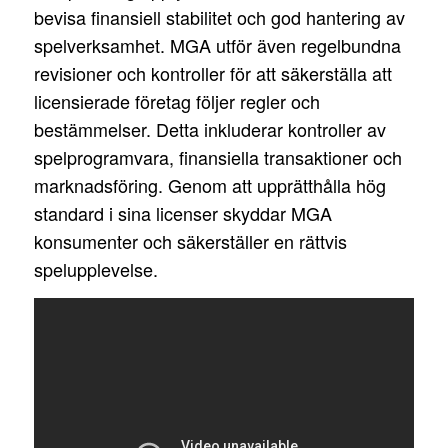
bevisa finansiell stabilitet och god hantering av
spelverksamhet. MGA utför även regelbundna
revisioner och kontroller för att säkerställa att
licensierade företag följer regler och
bestämmelser. Detta inkluderar kontroller av
spelprogramvara, finansiella transaktioner och
marknadsföring. Genom att upprätthålla hög
standard i sina licenser skyddar MGA
konsumenter och säkerställer en rättvis
spelupplevelse.