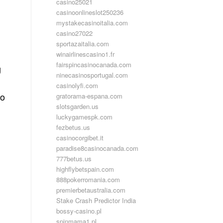
casino25021
casinoonlineslot250236
mystakecasinoitalia.com
casino27022
sportazaitalia.com
winairlinescasino1.fr
fairspincasinocanada.com
g
ninecasinosportugal.com
casinolyfi.com
no
gratorama-espana.com
slotsgarden.us
luckygamespk.com
fezbetus.us
casinocorgibet.it
paradise8casinocanada.com
777betus.us
highflybetspain.com
888pokerromania.com
premierbetaustralia.com
Stake Crash Predictor India
bossy-casino.pl
spinmama1.pl