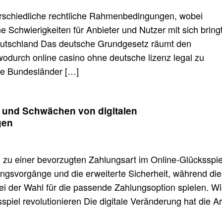
erschiedliche rechtliche Rahmenbedingungen, wobei
e Schwierigkeiten für Anbieter und Nutzer mit sich bringt
Deutschland Das deutsche Grundgesetz räumt den
durch online casino ohne deutsche lizenz legal zu
lle Bundesländer […]
n und Schwächen von digitalen
gen
g zu einer bevorzugten Zahlungsart im Online-Glücksspie
ungsvorgänge und die erweiterte Sicherheit, während die
bei der Wahl für die passende Zahlungsoption spielen. W
piel revolutionieren Die digitale Veränderung hat die Ar