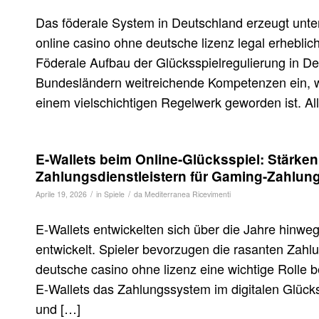
Das föderale System in Deutschland erzeugt unt
online casino ohne deutsche lizenz legal erheblich
Föderale Aufbau der Glücksspielregulierung in 
Bundesländern weitreichende Kompetenzen ein, wo
einem vielschichtigen Regelwerk geworden ist. A
E-Wallets beim Online-Glücksspiel: Stärke
Zahlungsdienstleistern für Gaming-Zahlun
/
/
Aprile 19, 2026
in
Spiele
da
Mediterranea Ricevimenti
E-Wallets entwickelten sich über die Jahre hinwe
entwickelt. Spieler bevorzugen die rasanten Zahl
deutsche casino ohne lizenz eine wichtige Rolle 
E-Wallets das Zahlungssystem im digitalen Glückss
und […]