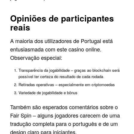
Opiniões de participantes
reais
A maioria dos utilizadores de Portugal está
entusiasmada com este casino online.
Observação especial:
Transparência da jogabilidade – graças ao blockchain será
possível ter certeza do resultado de cada rodada
Retiradas operativas – especialmente em criptomoedas
Variedade de jogabilidade e bônus
Também são esperados comentários sobre o
Fair Spin – alguns jogadores carecem de uma
tradução completa para o português e de um
design claro para iniciantes.