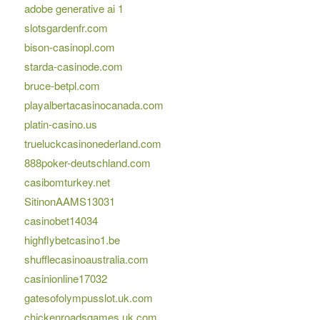
adobe generative ai 1
slotsgardenfr.com
bison-casinopl.com
starda-casinode.com
bruce-betpl.com
playalbertacasinocanada.com
platin-casino.us
trueluckcasinonederland.com
888poker-deutschland.com
casibomturkey.net
SitinonAAMS13031
casinobet14034
highflybetcasino1.be
shufflecasinoaustralia.com
casinionline17032
gatesofolympusslot.uk.com
chickenroadsgames.uk.com