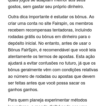
gostos, sem gastar seu próprio dinheiro.
Outra dica importante é estudar os bônus. Ao
criar uma conta no site Fairspin, os membros
recebem recompensas tentadoras, incluindo
rodadas grátis ou bônus em dinheiro para o
depósito inicial. No entanto, antes de usar o
Bônus FairSpin, é recomendável que você leia
atentamente os termos de apostas. Esta ação
ajudará a evitar confusões no futuro, já que os
bônus geralmente vêm com condições relativas
ao número de rodadas ou apostas que devem
ser feitas antes que você possa sacar os
ganhos ganhos.
Para quem planeja experimentar métodos