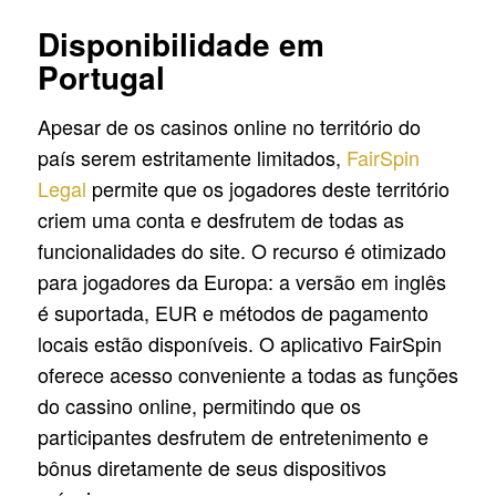
Disponibilidade em
Portugal
Apesar de os casinos online no território do
país serem estritamente limitados,
FairSpin
Legal
permite que os jogadores deste território
criem uma conta e desfrutem de todas as
funcionalidades do site. O recurso é otimizado
para jogadores da Europa: a versão em inglês
é suportada, EUR e métodos de pagamento
locais estão disponíveis. O aplicativo FairSpin
oferece acesso conveniente a todas as funções
do cassino online, permitindo que os
participantes desfrutem de entretenimento e
bônus diretamente de seus dispositivos