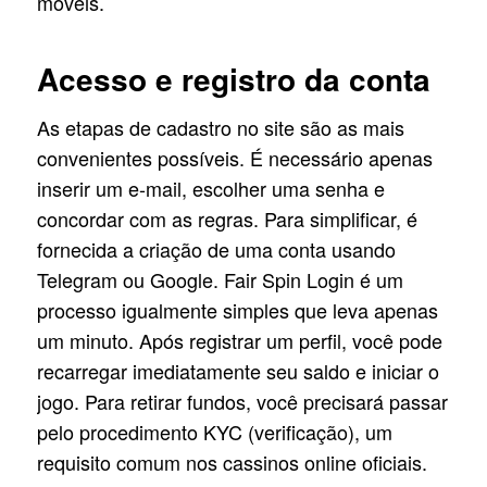
móveis.
Acesso e registro da conta
As etapas de cadastro no site são as mais
convenientes possíveis. É necessário apenas
inserir um e-mail, escolher uma senha e
concordar com as regras. Para simplificar, é
fornecida a criação de uma conta usando
Telegram ou Google. Fair Spin Login é um
processo igualmente simples que leva apenas
um minuto. Após registrar um perfil, você pode
recarregar imediatamente seu saldo e iniciar o
jogo. Para retirar fundos, você precisará passar
pelo procedimento KYC (verificação), um
requisito comum nos cassinos online oficiais.