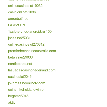
onlinecasinoslot19032
casinionline21036
amonbet1.es
GGBet EN
1xslots-vhod-android.ru 100
jbcasino25031
onlinecasinoslot270312
premierbetcasinoaustralia.com
betwinner29033
nordicbetse.net
lasvegascasinonederland.com
casinoslot2045
jokercasinoonlinelv.com
coinstrikeholdandwin.pl
bcgame5045
aktivi