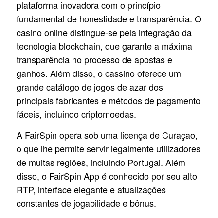
plataforma inovadora com o princípio
fundamental de honestidade e transparência. O
casino online distingue-se pela integração da
tecnologia blockchain, que garante a máxima
transparência no processo de apostas e
ganhos. Além disso, o cassino oferece um
grande catálogo de jogos de azar dos
principais fabricantes e métodos de pagamento
fáceis, incluindo criptomoedas.
A FairSpin opera sob uma licença de Curaçao,
o que lhe permite servir legalmente utilizadores
de muitas regiões, incluindo Portugal. Além
disso, o FairSpin App é conhecido por seu alto
RTP, interface elegante e atualizações
constantes de jogabilidade e bônus.