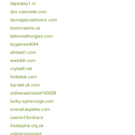
fatpirates1.nl
dux-casinode.com
lasvegascasinomx.com
boomcasino.us
betonredhungary.com
bcgames4044
afrobet1.com
wwinbih.com
mybetit.net
fonbetuk.com
top-bet-uk.com
onlinecasinoslot100428
lucky-spinsnorge.com
svenskaspeles.com
casino13online.it
instaspins.org.uk
onlinecasinoslot