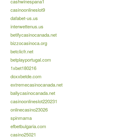
cashwinespana1
casinoonlineslot9
dafabet-us.us
interwettenus.us
betifycasinocanada.net
bizzocasinoca.org
betclicfr.net
betplayportugal.com
1xbet180216
doxxbetde.com
extremecasinocanada.net
ballycasinocanada.net
casinoonlineslot220231
onlinecasino23026
spinmama
efbetbulgaria.com
casino25021