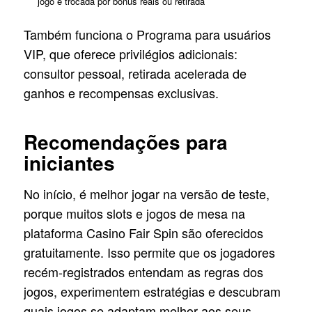
jogo e trocada por bônus reais ou retirada
Também funciona o Programa para usuários
VIP, que oferece privilégios adicionais:
consultor pessoal, retirada acelerada de
ganhos e recompensas exclusivas.
Recomendações para
iniciantes
No início, é melhor jogar na versão de teste,
porque muitos slots e jogos de mesa na
plataforma Casino Fair Spin são oferecidos
gratuitamente. Isso permite que os jogadores
recém-registrados entendam as regras dos
jogos, experimentem estratégias e descubram
quais jogos se adaptam melhor aos seus