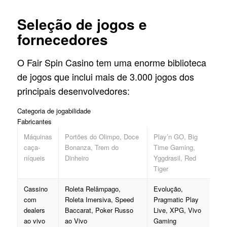
Seleção de jogos e
fornecedores
O Fair Spin Casino tem uma enorme biblioteca
de jogos que inclui mais de 3.000 jogos dos
principais desenvolvedores:
Categoria de jogabilidade
Fabricantes
Máquinas
Portões do Olimpo, Doce
Play’n GO, Big
caça-
Bonanza, Trem do
Time Gaming,
níqueis
Dinheiro
Yggdrasil, Red
Tiger
Cassino
Roleta Relâmpago,
Evolução,
com
Roleta Imersiva, Speed ​​​​
Pragmatic Play
dealers
Baccarat, Poker Russo
Live, XPG, Vivo
ao vivo
ao Vivo
Gaming