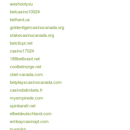
weshootyou
betcasino10024
bethard.us
goldentigercasinocanada.org
stakecasinocanada.org
betclicpt.net
casino17024
188betbrasil.net
coolbetnorge.net
cbet-canada.com
betplayscasinocanada.com
casinobdmbets.fr
myempirede.com
spinbarafr.net
efbetdeutschland.com
winbaycasinopt.com
trustpilot