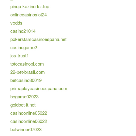
pinup-kazino-kz.top
onlinecasinoslot24
vodds
casino21014
pokerstarscasinoespana.net
casinogame2
jos-trust1
totocasinopl.com
22-bet-brasil.com
betcasino30019
primaplaycasinoespana.com
bcgame02023
goldbet-it.net
casinoonline05022
casinoonline06022
betwinner07023