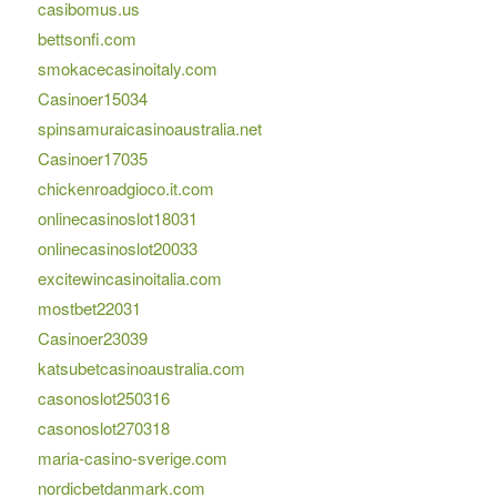
casibomus.us
bettsonfi.com
smokacecasinoitaly.com
Casinoer15034
spinsamuraicasinoaustralia.net
Casinoer17035
chickenroadgioco.it.com
onlinecasinoslot18031
onlinecasinoslot20033
excitewincasinoitalia.com
mostbet22031
Casinoer23039
katsubetcasinoaustralia.com
casonoslot250316
casonoslot270318
maria-casino-sverige.com
nordicbetdanmark.com