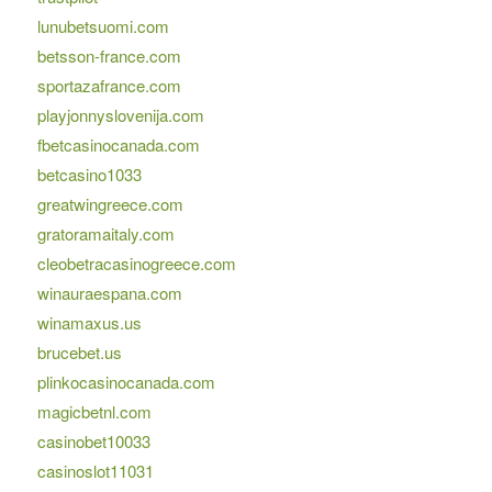
lunubetsuomi.com
betsson-france.com
sportazafrance.com
playjonnyslovenija.com
fbetcasinocanada.com
betcasino1033
greatwingreece.com
gratoramaitaly.com
cleobetracasinogreece.com
winauraespana.com
winamaxus.us
brucebet.us
plinkocasinocanada.com
magicbetnl.com
casinobet10033
casinoslot11031