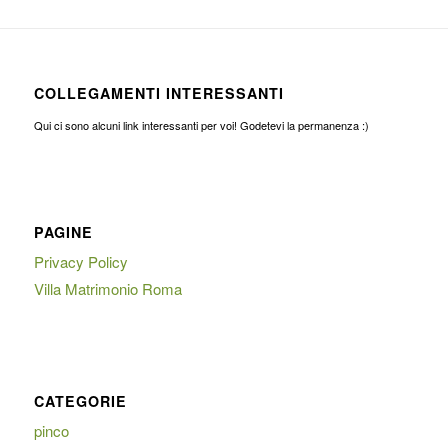
COLLEGAMENTI INTERESSANTI
Qui ci sono alcuni link interessanti per voi! Godetevi la permanenza :)
PAGINE
Privacy Policy
Villa Matrimonio Roma
CATEGORIE
pinco