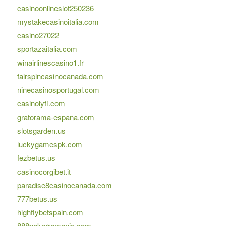
casinoonlineslot250236
mystakecasinoitalia.com
casino27022
sportazaitalia.com
winairlinescasino1.fr
fairspincasinocanada.com
ninecasinosportugal.com
casinolyfi.com
gratorama-espana.com
slotsgarden.us
luckygamespk.com
fezbetus.us
casinocorgibet.it
paradise8casinocanada.com
777betus.us
highflybetspain.com
888pokerromania.com