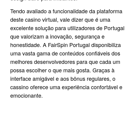
Tendo avaliado a funcionalidade da plataforma
deste casino virtual, vale dizer que é uma
excelente solução para utilizadores de Portugal
que valorizam a inovação, segurança e
honestidade. A FairSpin Portugal disponibiliza
uma vasta gama de conteúdos confiáveis ​​dos
melhores desenvolvedores para que cada um
possa escolher o que mais gosta. Graças à
interface amigável e aos bônus regulares, o
cassino oferece uma experiência confortável e
emocionante.