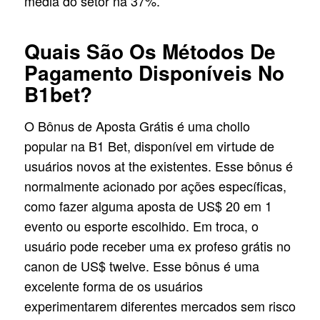
média do setor na 37%.”
Quais São Os Métodos De
Pagamento Disponíveis No
B1bet?
O Bônus de Aposta Grátis é uma chollo
popular na B1 Bet, disponível em virtude de
usuários novos at the existentes. Esse bônus é
normalmente acionado por ações específicas,
como fazer alguma aposta de US$ 20 em 1
evento ou esporte escolhido. Em troca, o
usuário pode receber uma ex profeso grátis no
canon de US$ twelve. Esse bônus é uma
excelente forma de os usuários
experimentarem diferentes mercados sem risco