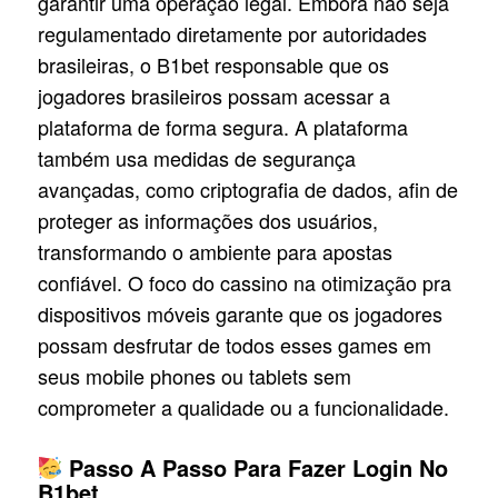
garantir uma operação legal. Embora não seja
regulamentado diretamente por autoridades
brasileiras, o B1bet responsable que os
jogadores brasileiros possam acessar a
plataforma de forma segura. A plataforma
também usa medidas de segurança
avançadas, como criptografia de dados, afin de
proteger as informações dos usuários,
transformando o ambiente para apostas
confiável. O foco do cassino na otimização pra
dispositivos móveis garante que os jogadores
possam desfrutar de todos esses games em
seus mobile phones ou tablets sem
comprometer a qualidade ou a funcionalidade.
Passo A Passo Para Fazer Login No
B1bet