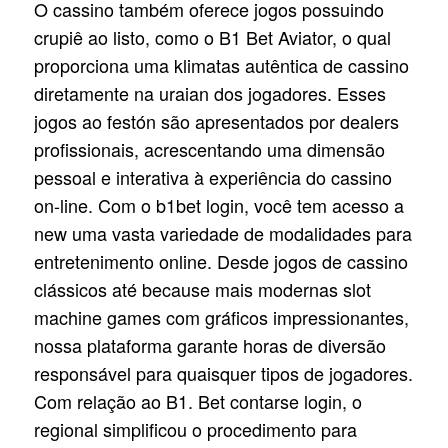
O cassino também oferece jogos possuindo
crupiê ao listo, como o B1 Bet Aviator, o qual
proporciona uma klimatas autêntica de cassino
diretamente na uraian dos jogadores. Esses
jogos ao festón são apresentados por dealers
profissionais, acrescentando uma dimensão
pessoal e interativa à experiência do cassino
on-line. Com o b1bet login, você tem acesso a
new uma vasta variedade de modalidades para
entretenimento online. Desde jogos de cassino
clássicos até because mais modernas slot
machine games com gráficos impressionantes,
nossa plataforma garante horas de diversão
responsável para quaisquer tipos de jogadores.
Com relação ao B1. Bet contarse login, o
regional simplificou o procedimento para