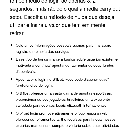
tempo médio de login de apenas 3. 2
segundos, mais rápido o qual a média carry out
setor. Escolha u método de huida que deseja
utilizar e insira u valor que tem em mente
retirar.
Coletamos informações pessoais apenas para fins sobre
registro e melhoria dos serviços.
Esse tipo de bônus mantém basics sobre usuários existente
motivada a continuar apostando, aumentando seus fundos
disponíveis.
Após fazer u login no B1Bet, você pode disponer suas”
“preferências de login.
O B1bet oferece uma vasta gama de apostas esportivas,
proporcionando aos jogadores brasileiros uma excelente
variedade para eventos locais elizabeth internacionais.
O b1bet login promove ativamente o jogo responsável,
oferecendo ferramentas at the recursos para la cual nossos
usuários mantenham sempre o vistoria sobre suas atividades