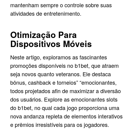
mantenham sempre o controle sobre suas
atividades de entretenimento.
Otimização Para
Dispositivos Móveis
Neste artigo, exploramos as fascinantes
promoções disponíveis no b1bet, que atraem
seja novos quanto veteranos. Ele destaca
bônus, cashback e torneios” “emocionantes,
todos projetados afin de maximizar a diversão
dos usuários. Explore as emocionantes slots
do b1bet, no qual cada jogo proporciona uma
nova andanza repleta de elementos interativos
e prêmios irresistíveis para os jogadores.