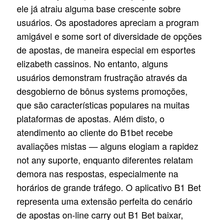
ele já atraiu alguma base crescente sobre
usuários. Os apostadores apreciam a program
amigável e some sort of diversidade de opções
de apostas, de maneira especial em esportes
elizabeth cassinos. No entanto, alguns
usuários demonstram frustração através da
desgobierno de bônus systems promoções,
que são características populares na muitas
plataformas de apostas. Além disto, o
atendimento ao cliente do B1bet recebe
avaliações mistas — alguns elogiam a rapidez
not any suporte, enquanto diferentes relatam
demora nas respostas, especialmente na
horários de grande tráfego. O aplicativo B1 Bet
representa uma extensão perfeita do cenário
de apostas on-line carry out B1 Bet baixar,