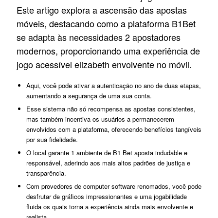
Este artigo explora a ascensão das apostas
móveis, destacando como a plataforma B1Bet
se adapta às necessidades 2 apostadores
modernos, proporcionando uma experiência de
jogo acessível elizabeth envolvente no móvil.
Aqui, você pode ativar a autenticação no ano de duas etapas,
aumentando a segurança de uma sua conta.
Esse sistema não só recompensa as apostas consistentes,
mas também incentiva os usuários a permanecerem
envolvidos com a plataforma, oferecendo benefícios tangíveis
por sua fidelidade.
O local garante 1 ambiente de B1 Bet aposta indudable e
responsável, aderindo aos mais altos padrões de justiça e
transparência.
Com provedores de computer software renomados, você pode
desfrutar de gráficos impressionantes e uma jogabilidade
fluida os quais torna a experiência ainda mais envolvente e
realista.