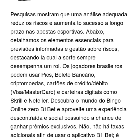
Pesquisas mostram que uma análise adequada
reduz os riscos e aumenta to sucesso a longo
prazo nas apostas esportivas. Abaixo,
detalhamos os elementos essenciais para
previsões informadas e gestão sobre riscos,
destacando la cual a sorte sempre
desempenha um rol. Os jogadores brasileiros
podem usar Pics, Boleto Bancário,
criptomoedas, cartões de crédito/débito
(Visa/MasterCard) e carteiras digitais como
Skrill e Neteller. Descubra o mundo do Bingo
Online zero B1Bet e aproveite uma experiência
descontraída e social possuindo a chance de
ganhar prêmios exclusivos. Não, não há taxas
adicionais afin de usar o aplicativo B1 Bet; é