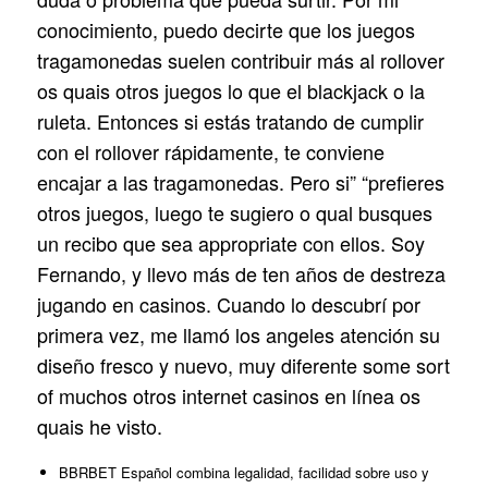
conocimiento, puedo decirte que los juegos
tragamonedas suelen contribuir más al rollover
os quais otros juegos lo que el blackjack o la
ruleta. Entonces si estás tratando de cumplir
con el rollover rápidamente, te conviene
encajar a las tragamonedas. Pero si” “prefieres
otros juegos, luego te sugiero o qual busques
un recibo que sea appropriate con ellos. Soy
Fernando, y llevo más de ten años de destreza
jugando en casinos. Cuando lo descubrí por
primera vez, me llamó los angeles atención su
diseño fresco y nuevo, muy diferente some sort
of muchos otros internet casinos en línea os
quais he visto.
BBRBET Español combina legalidad, facilidad sobre uso y