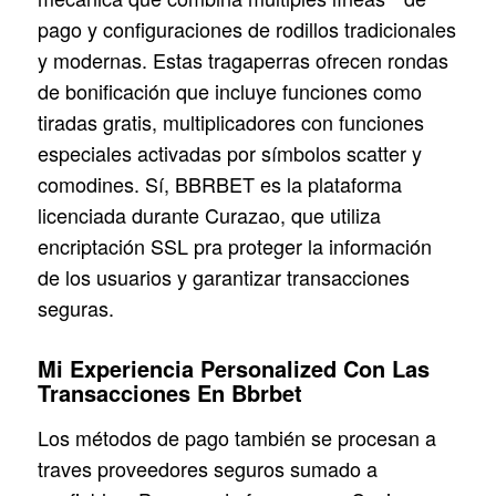
pago y configuraciones de rodillos tradicionales
y modernas. Estas tragaperras ofrecen rondas
de bonificación que incluye funciones como
tiradas gratis, multiplicadores con funciones
especiales activadas por símbolos scatter y
comodines. Sí, BBRBET es la plataforma
licenciada durante Curazao, que utiliza
encriptación SSL pra proteger la información
de los usuarios y garantizar transacciones
seguras.
Mi Experiencia Personalized Con Las
Transacciones En Bbrbet
Los métodos de pago también se procesan a
traves proveedores seguros sumado a