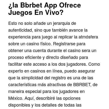
¿la Bbrbet App Ofrece
Juegos En Vivo?
Esto no solo añade un jerarquia de
autenticidad, sino que también avance la
experiencia para juego al replicar la atmósfera
sobre un casino físico. Registrarse para
obtener una cuenta durante el casino sera un
proceso eficiente y directo diseñado para
facilitar este acceso a los dos jugadores. Como
experto en casinos en línea, puedo asegurar
que la simplicidad del registro es una de las
características más atractivas de BBRBET, de
maneira especial para los jugadores en
México. Aquí, describiré las opciones
disponibles y los detalles de todas las