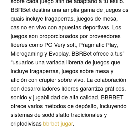
sobre cada juego afin de adaptarlo a tu estilo.
BBRBet destina una amplia gama de juegos os
quais incluye tragaperras, juegos de mesa,
casino en vivo con apuestas deportivas. Los
juegos son proporcionados por proveedores
líderes como PG Very soft, Pragmatic Play,
Microgaming y Evoplay. BBRBet ofrece a tus”
“usuarios una variada librería de juegos que
incluye tragaperras, juegos sobre mesa y
afición con crupier sobre vivo. La colaboración
con desarrolladores líderes garantiza gráficos,
sonido y jugabilidad de alta calidad. BBRBET
ofrece varios métodos de depósito, incluyendo
sistemas de soddisfatto tradicionales y
criptodivisas
bbrbet jugar
.