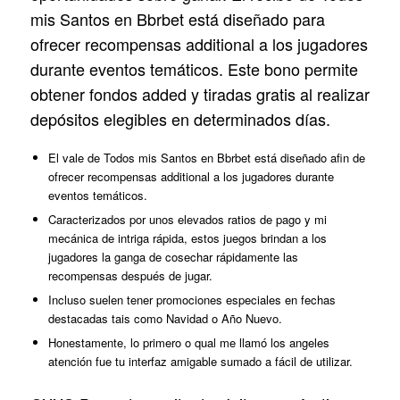
mis Santos en Bbrbet está diseñado para
ofrecer recompensas additional a los jugadores
durante eventos temáticos. Este bono permite
obtener fondos added y tiradas gratis al realizar
depósitos elegibles en determinados días.
El vale de Todos mis Santos en Bbrbet está diseñado afin de
ofrecer recompensas additional a los jugadores durante
eventos temáticos.
Caracterizados por unos elevados ratios de pago y mi
mecánica de intriga rápida, estos juegos brindan a los
jugadores la ganga de cosechar rápidamente las
recompensas después de jugar.
Incluso suelen tener promociones especiales en fechas
destacadas tais como Navidad o Año Nuevo.
Honestamente, lo primero o qual me llamó los angeles
atención fue tu interfaz amigable sumado a fácil de utilizar.