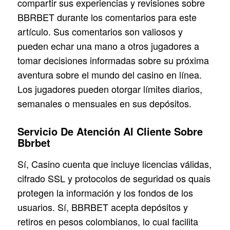
compartir sus experiencias y revisiones sobre
BBRBET durante los comentarios para este
artículo. Sus comentarios son valiosos y
pueden echar una mano a otros jugadores a
tomar decisiones informadas sobre su próxima
aventura sobre el mundo del casino en línea.
Los jugadores pueden otorgar límites diarios,
semanales o mensuales en sus depósitos.
Servicio De Atención Al Cliente Sobre
Bbrbet
Sí, Casino cuenta que incluye licencias válidas,
cifrado SSL y protocolos de seguridad os quais
protegen la información y los fondos de los
usuarios. Sí, BBRBET acepta depósitos y
retiros en pesos colombianos, lo cual facilita