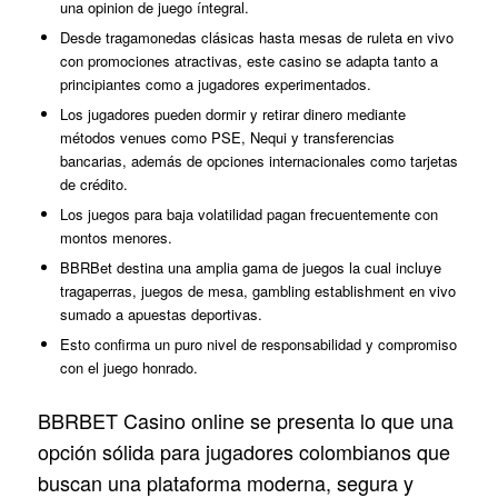
una opinion de juego íntegral.
Desde tragamonedas clásicas hasta mesas de ruleta en vivo
con promociones atractivas, este casino se adapta tanto a
principiantes como a jugadores experimentados.
Los jugadores pueden dormir y retirar dinero mediante
métodos venues como PSE, Nequi y transferencias
bancarias, además de opciones internacionales como tarjetas
de crédito.
Los juegos para baja volatilidad pagan frecuentemente con
montos menores.
BBRBet destina una amplia gama de juegos la cual incluye
tragaperras, juegos de mesa, gambling establishment en vivo
sumado a apuestas deportivas.
Esto confirma un puro nivel de responsabilidad y compromiso
con el juego honrado.
BBRBET Casino online se presenta lo que una
opción sólida para jugadores colombianos que
buscan una plataforma moderna, segura y