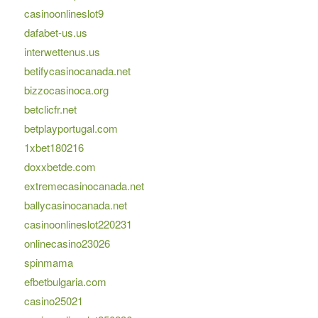
casinoonlineslot9
dafabet-us.us
interwettenus.us
betifycasinocanada.net
bizzocasinoca.org
betclicfr.net
betplayportugal.com
1xbet180216
doxxbetde.com
extremecasinocanada.net
ballycasinocanada.net
casinoonlineslot220231
onlinecasino23026
spinmama
efbetbulgaria.com
casino25021