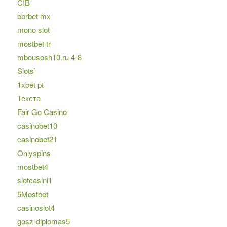
CIB
bbrbet mx
mono slot
mostbet tr
mbousosh10.ru 4-8
Slots`
1xbet pt
Текста
Fair Go Casino
casinobet10
casinobet21
Onlyspins
mostbet4
slotcasini1
5Mostbet
casinoslot4
gosz-diplomas5