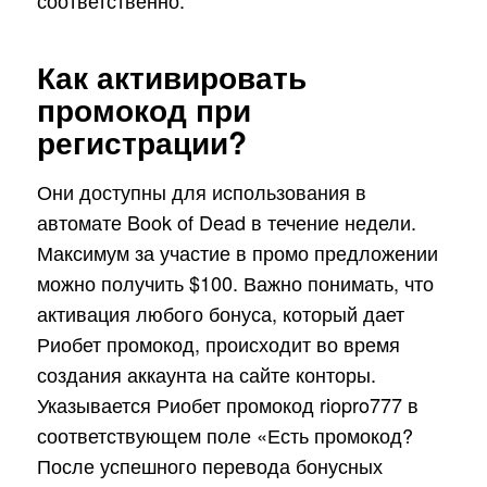
соответственно.
Как активировать
промокод при
регистрации?
Они доступны для использования в
автомате Book of Dead в течение недели.
Максимум за участие в промо предложении
можно получить $100. Важно понимать, что
активация любого бонуса, который дает
Риобет промокод, происходит во время
создания аккаунта на сайте конторы.
Указывается Риобет промокод riopro777 в
соответствующем поле «Есть промокод?
После успешного перевода бонусных