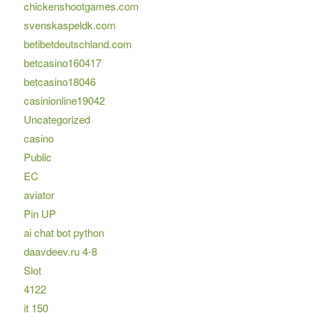
chickenshootgames.com
svenskaspeldk.com
betibetdeutschland.com
betcasino160417
betcasino18046
casinionline19042
Uncategorized
casino
Public
EC
aviator
Pin UP
ai chat bot python
daavdeev.ru 4-8
Slot
4122
it 150