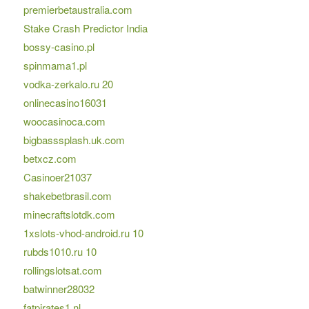
premierbetaustralia.com
Stake Crash Predictor India
bossy-casino.pl
spinmama1.pl
vodka-zerkalo.ru 20
onlinecasino16031
woocasinoca.com
bigbasssplash.uk.com
betxcz.com
Casinoer21037
shakebetbrasil.com
minecraftslotdk.com
1xslots-vhod-android.ru 10
rubds1010.ru 10
rollingslotsat.com
batwinner28032
fatpirates1.nl