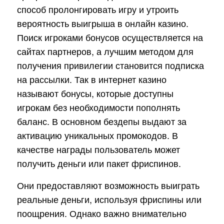
способ пролонгировать игру и утроить
вероятность выигрыша в онлайн казино.
Поиск игроками бонусов осуществляется на
сайтах партнеров, а лучшим методом для
получения привилегии становится подписка
на рассылки. Так в интернет казино
называют бонусы, которые доступны
игрокам без необходимости пополнять
баланс. В основном бездепы выдают за
активацию уникальных промокодов. В
качестве награды пользователь может
получить деньги или пакет фриспинов.
Они предоставляют возможность выиграть
реальные деньги, используя фриспины или
поощрения. Однако важно внимательно