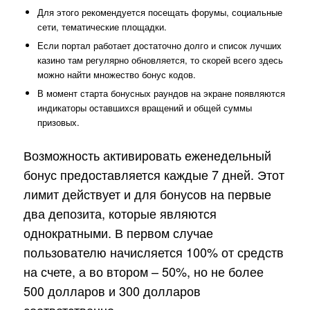
Для этого рекомендуется посещать форумы, социальные
сети, тематические площадки.
Если портал работает достаточно долго и список лучших
казино там регулярно обновляется, то скорей всего здесь
можно найти множество бонус кодов.
В момент старта бонусных раундов на экране появляются
индикаторы оставшихся вращений и общей суммы
призовых.
Возможность активировать еженедельный
бонус предоставляется каждые 7 дней. Этот
лимит действует и для бонусов на первые
два депозита, которые являются
однократными. В первом случае
пользователю начисляется 100% от средств
на счете, а во втором – 50%, но не более
500 долларов и 300 долларов