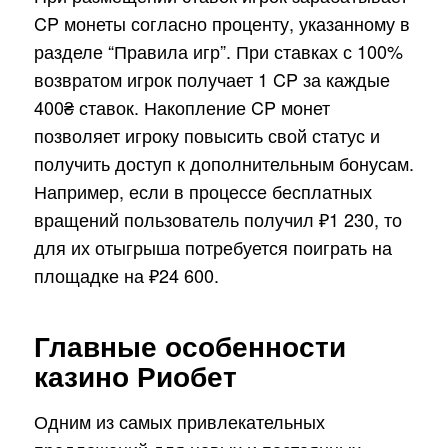
CP монеты согласно проценту, указанному в
разделе “Правила игр”. При ставках с 100%
возвратом игрок получает 1 CP за каждые
400₴ ставок. Накопление CP монет
позволяет игроку повысить свой статус и
получить доступ к дополнительным бонусам.
Например, если в процессе бесплатных
вращений пользователь получил ₽1 230, то
для их отыгрыша потребуется поиграть на
площадке на ₽24 600.
Главные особенности
казино Риобет
Одним из самых привлекательных