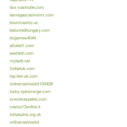
dux-casinode.com
lasvegascasinomx.com
boomcasino.us
betonredhungary.com
bcgames4044
afrobet1.com
wwinbih.com
mybetit.net
fonbetuk.com
top-bet-uk.com
onlinecasinoslot100428
lucky-spinsnorge.com
svenskaspeles.com
casino13online.it
instaspins.org.uk
onlinecasinoslot