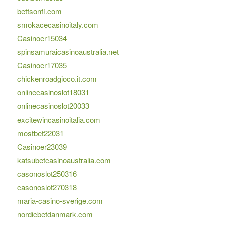
bettsonfi.com
smokacecasinoitaly.com
Casinoer15034
spinsamuraicasinoaustralia.net
Casinoer17035
chickenroadgioco.it.com
onlinecasinoslot18031
onlinecasinoslot20033
excitewincasinoitalia.com
mostbet22031
Casinoer23039
katsubetcasinoaustralia.com
casonoslot250316
casonoslot270318
maria-casino-sverige.com
nordicbetdanmark.com