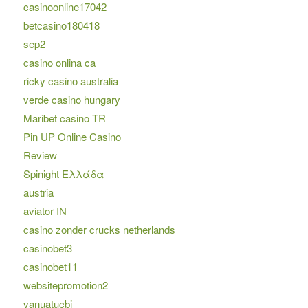
casinoonline17042
betcasino180418
sep2
casino onlina ca
ricky casino australia
verde casino hungary
Maribet casino TR
Pin UP Online Casino
Review
Spinight Ελλάδα
austria
aviator IN
casino zonder crucks netherlands
casinobet3
casinobet11
websitepromotion2
vanuatucbi