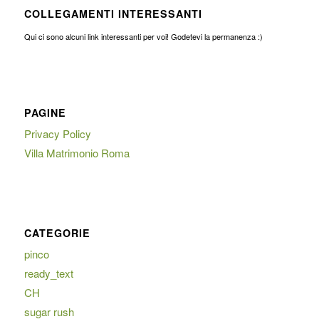
COLLEGAMENTI INTERESSANTI
Qui ci sono alcuni link interessanti per voi! Godetevi la permanenza :)
PAGINE
Privacy Policy
Villa Matrimonio Roma
CATEGORIE
pinco
ready_text
CH
sugar rush