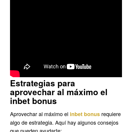
Estrategias para
aprovechar al máximo el
inbet bonus
Aprovechar al máximo el
requiere
inbet bonus
algo de estrategia. Aquí hay algunos consejos
que pueden ayudarte: