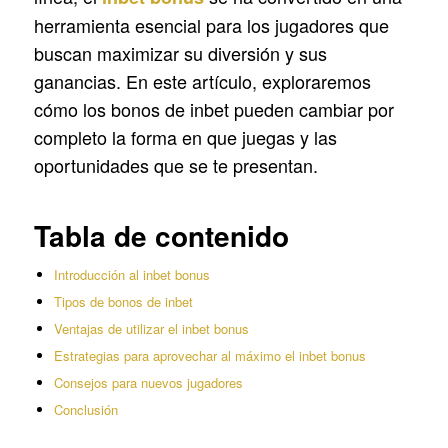
herramienta esencial para los jugadores que
buscan maximizar su diversión y sus
ganancias. En este artículo, exploraremos
cómo los bonos de inbet pueden cambiar por
completo la forma en que juegas y las
oportunidades que se te presentan.
Tabla de contenido
Introducción al inbet bonus
Tipos de bonos de inbet
Ventajas de utilizar el inbet bonus
Estrategias para aprovechar al máximo el inbet bonus
Consejos para nuevos jugadores
Conclusión