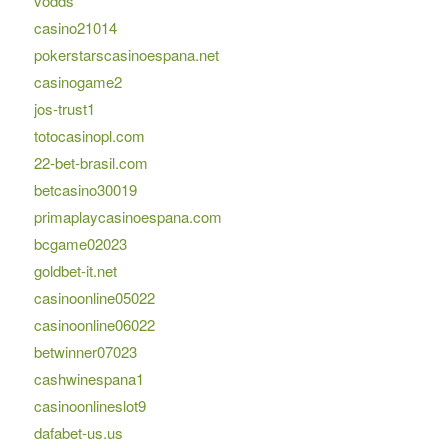
vodds
casino21014
pokerstarscasinoespana.net
casinogame2
jos-trust1
totocasinopl.com
22-bet-brasil.com
betcasino30019
primaplaycasinoespana.com
bcgame02023
goldbet-it.net
casinoonline05022
casinoonline06022
betwinner07023
cashwinespana1
casinoonlineslot9
dafabet-us.us