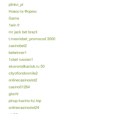
plinko_pl
Новости Форекс
Game
1win fr
mr jack bet brazil
t.mesriobet_promocod 3000
casinobet2
betwinner1
1xbet russian1
skovorodkaclub.ru 50
cityoflondonmile2
onlinecasinoslot2
casino01264
giochi
pinup-kazino-kz.top
onlinecasinoslot24