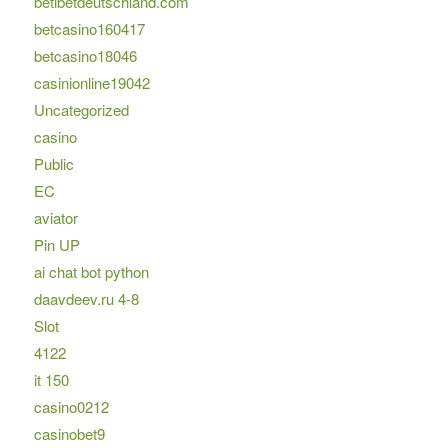
betibetdeutschland.com
betcasino160417
betcasino18046
casinionline19042
Uncategorized
casino
Public
EC
aviator
Pin UP
ai chat bot python
daavdeev.ru 4-8
Slot
4122
it 150
casino0212
casinobet9