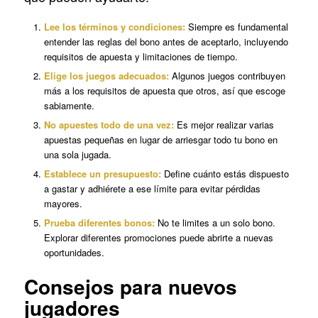
Lee los términos y condiciones:
Siempre es fundamental
entender las reglas del bono antes de aceptarlo, incluyendo
requisitos de apuesta y limitaciones de tiempo.
Elige los juegos adecuados:
Algunos juegos contribuyen
más a los requisitos de apuesta que otros, así que escoge
sabiamente.
No apuestes todo de una vez:
Es mejor realizar varias
apuestas pequeñas en lugar de arriesgar todo tu bono en
una sola jugada.
Establece un presupuesto:
Define cuánto estás dispuesto
a gastar y adhiérete a ese límite para evitar pérdidas
mayores.
Prueba diferentes bonos:
No te limites a un solo bono.
Explorar diferentes promociones puede abrirte a nuevas
oportunidades.
Consejos para nuevos
jugadores