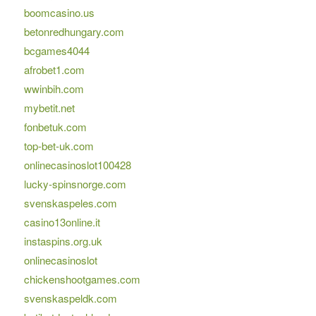
boomcasino.us
betonredhungary.com
bcgames4044
afrobet1.com
wwinbih.com
mybetit.net
fonbetuk.com
top-bet-uk.com
onlinecasinoslot100428
lucky-spinsnorge.com
svenskaspeles.com
casino13online.it
instaspins.org.uk
onlinecasinoslot
chickenshootgames.com
svenskaspeldk.com