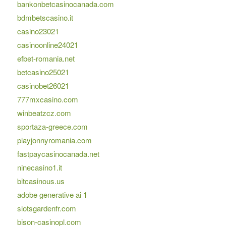
bankonbetcasinocanada.com
bdmbetscasino.it
casino23021
casinoonline24021
efbet-romania.net
betcasino25021
casinobet26021
777mxcasino.com
winbeatzcz.com
sportaza-greece.com
playjonnyromania.com
fastpaycasinocanada.net
ninecasino1.it
bitcasinous.us
adobe generative ai 1
slotsgardenfr.com
bison-casinopl.com