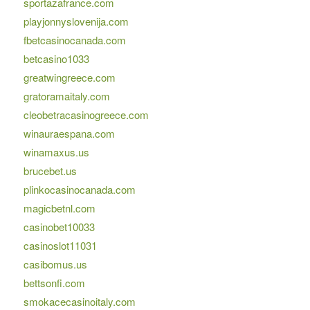
sportazafrance.com
playjonnyslovenija.com
fbetcasinocanada.com
betcasino1033
greatwingreece.com
gratoramaitaly.com
cleobetracasinogreece.com
winauraespana.com
winamaxus.us
brucebet.us
plinkocasinocanada.com
magicbetnl.com
casinobet10033
casinoslot11031
casibomus.us
bettsonfi.com
smokacecasinoitaly.com