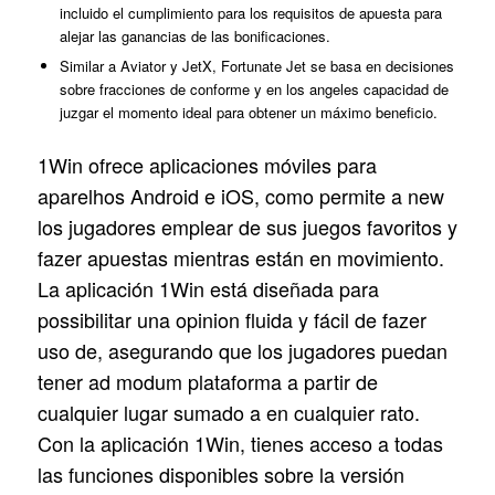
incluido el cumplimiento para los requisitos de apuesta para
alejar las ganancias de las bonificaciones.
Similar a Aviator y JetX, Fortunate Jet se basa en decisiones
sobre fracciones de conforme y en los angeles capacidad de
juzgar el momento ideal para obtener un máximo beneficio.
1Win ofrece aplicaciones móviles para
aparelhos Android e iOS, como permite a new
los jugadores emplear de sus juegos favoritos y
fazer apuestas mientras están en movimiento.
La aplicación 1Win está diseñada para
possibilitar una opinion fluida y fácil de fazer
uso de, asegurando que los jugadores puedan
tener ad modum plataforma a partir de
cualquier lugar sumado a en cualquier rato.
Con la aplicación 1Win, tienes acceso a todas
las funciones disponibles sobre la versión