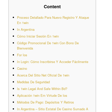
Content
Proceso Detallado Para Nuevo Registro Y Ataque
En 1win
In Argentina
Cómo Iniciar Sesión En 1win
Código Promocional De 1win Con Bono De
Bienvenida
For Ios
In Login: Cómo Inscribirse Y Acceder Fácilmente
Casino
Acerca Del Sitio Net Oficial De 1win
Medidas De Seguridad
Is 1win Legal And Safe Within Bd?
Aplicación 1win Em Virtude De Ios
Métodos De Pago: Depósitos Y Retiros
In Argentina – Sitio Estatal De Casino Sumado A