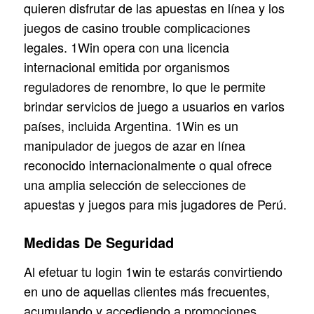
quieren disfrutar de las apuestas en línea y los
juegos de casino trouble complicaciones
legales. 1Win opera con una licencia
internacional emitida por organismos
reguladores de renombre, lo que le permite
brindar servicios de juego a usuarios en varios
países, incluida Argentina. 1Win es un
manipulador de juegos de azar en línea
reconocido internacionalmente o qual ofrece
una amplia selección de selecciones de
apuestas y juegos para mis jugadores de Perú.
Medidas De Seguridad
Al efetuar tu login 1win te estarás convirtiendo
en uno de aquellas clientes más frecuentes,
acumulando y accediendo a promociones