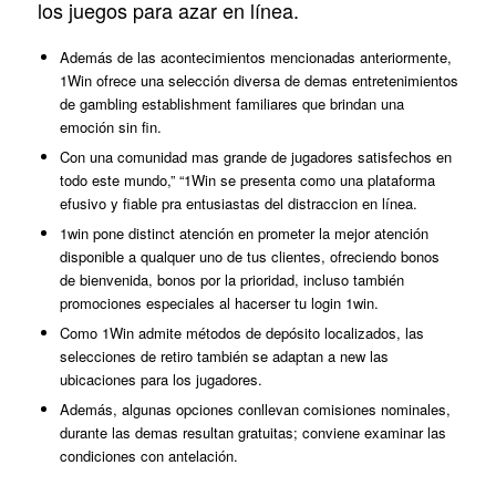
los juegos para azar en línea.
Además de las acontecimientos mencionadas anteriormente,
1Win ofrece una selección diversa de demas entretenimientos
de gambling establishment familiares que brindan una
emoción sin fin.
Con una comunidad mas grande de jugadores satisfechos en
todo este mundo,” “1Win se presenta como una plataforma
efusivo y fiable pra entusiastas del distraccion en línea.
1win pone distinct atención en prometer la mejor atención
disponible a qualquer uno de tus clientes, ofreciendo bonos
de bienvenida, bonos por la prioridad, incluso también
promociones especiales al hacerser tu login 1win.
Como 1Win admite métodos de depósito localizados, las
selecciones de retiro también se adaptan a new las
ubicaciones para los jugadores.
Además, algunas opciones conllevan comisiones nominales,
durante las demas resultan gratuitas; conviene examinar las
condiciones con antelación.