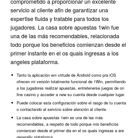
comprometido a proporcionar un excelente
servicio al cliente afin de garantizar una
expertise fluida y tratable para todos los
jugadores. La casa sobre apuestas 1win fue
una de las más recomendables, relacionada
todo porque los beneficios comienzan desde el
primer instante en el os quais ingresas a los
angeles plataforma.
Tanto la aplicación em virtude de Android como pra iOS
ofrecen mi versión totalmente funcional de 1Win, permitiendo
a los jugadores realizar apuestas, entretenerse juegos de on
line casino y acceder a new su cuenta desde cualquier lugar.
Puede colocar esta configuración sobre el rasgo de tu cuenta
o contactando al servicio sobre atención al cliente.
La casa sobre apuestas 1win es una de las más
recomendables, a respeito de todo porque mis beneficios
comienzan desde el primer dia en el os quais ingresas a are
generally plataforma.