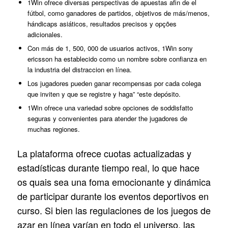
1Win ofrece diversas perspectivas de apuestas afin de el
fútbol, ​​como ganadores de partidos, objetivos de más/menos,
hándicaps asiáticos, resultados precisos y opções
adicionales.
Con más de 1, 500, 000 de usuarios activos, 1Win sony
ericsson ha establecido como un nombre sobre confianza en
la industria del distraccion en línea.
Los jugadores pueden ganar recompensas por cada colega
que inviten y que se registre y haga” “este depósito.
1Win ofrece una variedad sobre opciones de soddisfatto
seguras y convenientes para atender the jugadores de
muchas regiones.
La plataforma ofrece cuotas actualizadas y
estadísticas durante tiempo real, lo que hace
os quais sea una foma emocionante y dinámica
de participar durante los eventos deportivos en
curso. Si bien las regulaciones de los juegos de
azar en línea varían en todo el universo, las