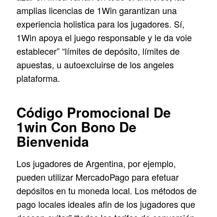
amplias licencias de 1Win garantizan una
experiencia holistica para los jugadores. Sí,
1Win apoya el juego responsable y le da voie
establecer” “límites de depósito, límites de
apuestas, u autoexcluirse de los angeles
plataforma.
Código Promocional De
1win Con Bono De
Bienvenida
Los jugadores de Argentina, por ejemplo,
pueden utilizar MercadoPago para efetuar
depósitos en tu moneda local. Los métodos de
pago locales ideales afin de los jugadores que