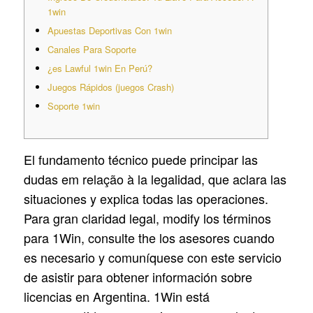
1win
Apuestas Deportivas Con 1win
Canales Para Soporte
¿es Lawful 1win En Perú?
Juegos Rápidos (juegos Crash)
Soporte 1win
El fundamento técnico puede principar las
dudas em relação à la legalidad, que aclara las
situaciones y explica todas las operaciones.
Para gran claridad legal, modify los términos
para 1Win, consulte the los asesores cuando
es necesario y comuníquese con este servicio
de asistir para obtener información sobre
licencias en Argentina. 1Win está