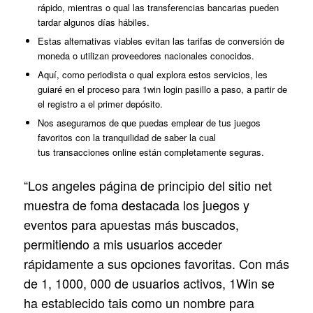
rápido, mientras o qual las transferencias bancarias pueden
tardar algunos días hábiles.
Estas alternativas viables evitan las tarifas de conversión de
moneda o utilizan proveedores nacionales conocidos.
Aquí, como periodista o qual explora estos servicios, les
guiaré en el proceso para 1win login pasillo a paso, a partir de
el registro a el primer depósito.
Nos aseguramos de que puedas emplear de tus juegos
favoritos con la tranquilidad de saber la cual
tus transacciones online están completamente seguras.
“Los angeles página de principio del sitio net
muestra de foma destacada los juegos y
eventos para apuestas más buscados,
permitiendo a mis usuarios acceder
rápidamente a sus opciones favoritas. Con más
de 1, 1000, 000 de usuarios activos, 1Win se
ha establecido tais como un nombre para