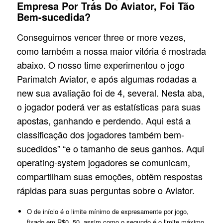
Empresa Por Trás Do Aviator, Foi Tão
Bem-sucedida?
Conseguimos vencer three or more vezes,
como também a nossa maior vitória é mostrada
abaixo. O nosso time experimentou o jogo
Parimatch Aviator, e após algumas rodadas a
new sua avaliação foi de 4, several. Nesta aba,
o jogador poderá ver as estatísticas para suas
apostas, ganhando e perdendo. Aqui está a
classificação dos jogadores também bem-
sucedidos” “e o tamanho de seus ganhos. Aqui
operating-system jogadores se comunicam,
compartilham suas emoções, obtêm respostas
rápidas para suas perguntas sobre o Aviator.
O de início é o limite mínimo de expresamente por jogo,
fixado em R$0, 50, assim como o segundo é o limite máximo