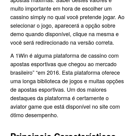
muito importante em hora de escolher um
cassino simply no qual você pretende jogar. Ao
selecionar o jogo, aparecerá a opção sobre
demo quando disponível, clique na mesma e
você será redirecionado na versão correta.
A 1Win é alguma plataforma de cassino com
apostas esportivas que chegou ao mercado
brasileiro” “em 2016. Esta plataforma oferece
uma longa biblioteca de jogos e muitas opções
de apostas esportivas. Um dos maiores
destaques da plataforma é certamente o
aviator game que está disponível no site com
ótimo desempenho.