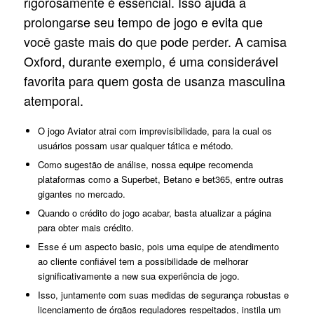
rigorosamente é essencial. Isso ajuda a
prolongarse seu tempo de jogo e evita que
você gaste mais do que pode perder. A camisa
Oxford, durante exemplo, é uma considerável
favorita para quem gosta de usanza masculina
atemporal.
O jogo Aviator atrai com imprevisibilidade, para la cual os
usuários possam usar qualquer tática e método.
Como sugestão de análise, nossa equipe recomenda
plataformas como a Superbet, Betano e bet365, entre outras
gigantes no mercado.
Quando o crédito do jogo acabar, basta atualizar a página
para obter mais crédito.
Esse é um aspecto basic, pois uma equipe de atendimento
ao cliente confiável tem a possibilidade de melhorar
significativamente a new sua experiência de jogo.
Isso, juntamente com suas medidas de segurança robustas e
licenciamento de órgãos reguladores respeitados, instila um