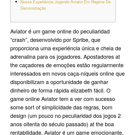
Nossa Experiência Jogando Aviator Em Regime De
Demonstração
Aviator é um game online do peculiaridad
“crash”, desenvolvido por Spribe, que
proporciona uma experiência única e cheia de
adrenalina para os jogadores. Apostadores at
the caçadores de emoções estão regularmente
interessados ​​em novos caça-níqueis online que
disponibilizam a oportunidade de ganhar
dinheiro de forma rápida elizabeth fácil. O
game online Aviator tem a ver com sucesso
some sort of simplicidade das regras, bom
design (um pouco no peculiaridad dos jogos 2
anos oitenta do século passado) at the boa
rentabilidade. Aviator é um game emocionante,