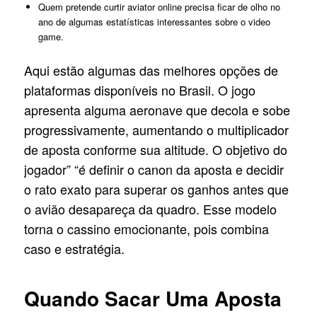
Quem pretende curtir aviator online precisa ficar de olho no
ano de algumas estatísticas interessantes sobre o video
game.
Aqui estão algumas das melhores opções de
plataformas disponíveis no Brasil. O jogo
apresenta alguma aeronave que decola e sobe
progressivamente, aumentando o multiplicador
de aposta conforme sua altitude. O objetivo do
jogador” “é definir o canon da aposta e decidir
o rato exato para superar os ganhos antes que
o avião desapareça da quadro. Esse modelo
torna o cassino emocionante, pois combina
caso e estratégia.
Quando Sacar Uma Aposta