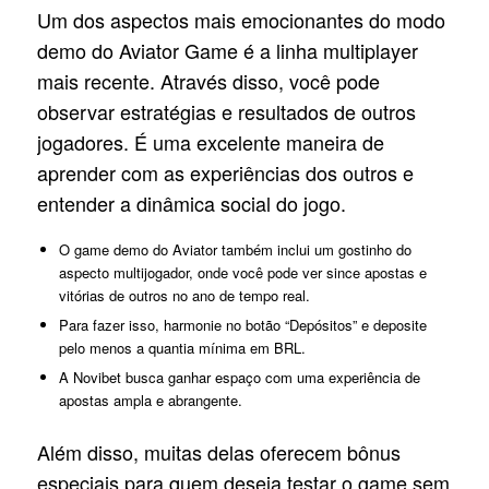
Um dos aspectos mais emocionantes do modo
demo do Aviator Game é a linha multiplayer
mais recente. Através disso, você pode
observar estratégias e resultados de outros
jogadores. É uma excelente maneira de
aprender com as experiências dos outros e
entender a dinâmica social do jogo.
O game demo do Aviator também inclui um gostinho do
aspecto multijogador, onde você pode ver since apostas e
vitórias de outros no ano de tempo real.
Para fazer isso, harmonie no botão “Depósitos” e deposite
pelo menos a quantia mínima em BRL.
A Novibet busca ganhar espaço com uma experiência de
apostas ampla e abrangente.
Além disso, muitas delas oferecem bônus
especiais para quem deseja testar o game sem