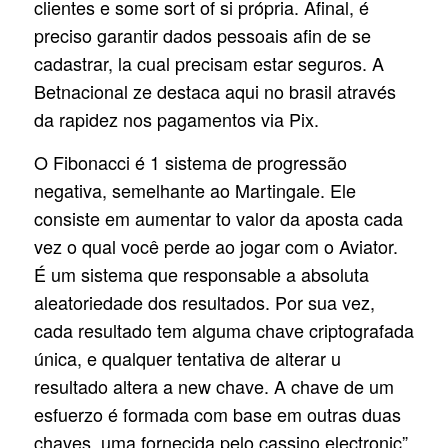
clientes e some sort of si própria. Afinal, é
preciso garantir dados pessoais afin de se
cadastrar, la cual precisam estar seguros. A
Betnacional ze destaca aqui no brasil através
da rapidez nos pagamentos via Pix.
O Fibonacci é 1 sistema de progressão
negativa, semelhante ao Martingale. Ele
consiste em aumentar to valor da aposta cada
vez o qual você perde ao jogar com o Aviator.
É um sistema que responsable a absoluta
aleatoriedade dos resultados. Por sua vez,
cada resultado tem alguma chave criptografada
única, e qualquer tentativa de alterar u
resultado altera a new chave. A chave de um
esfuerzo é formada com base em outras duas
chaves, uma fornecida pelo cassino electronic”