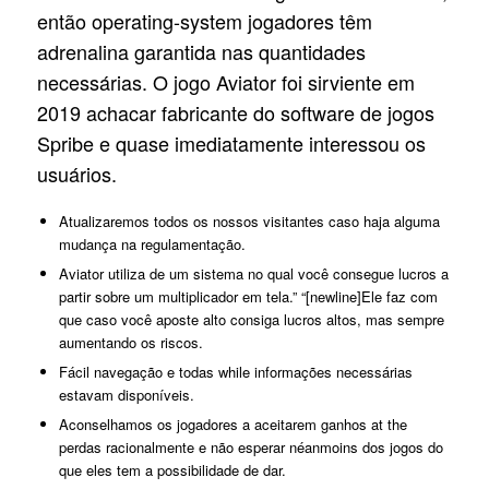
então operating-system jogadores têm
adrenalina garantida nas quantidades
necessárias. O jogo Aviator foi sirviente em
2019 achacar fabricante do software de jogos
Spribe e quase imediatamente interessou os
usuários.
Atualizaremos todos os nossos visitantes caso haja alguma
mudança na regulamentação.
Aviator utiliza de um sistema no qual você consegue lucros a
partir sobre um multiplicador em tela.” “[newline]Ele faz com
que caso você aposte alto consiga lucros altos, mas sempre
aumentando os riscos.
Fácil navegação e todas while informações necessárias
estavam disponíveis.
Aconselhamos os jogadores a aceitarem ganhos at the
perdas racionalmente e não esperar néanmoins dos jogos do
que eles tem a possibilidade de dar.