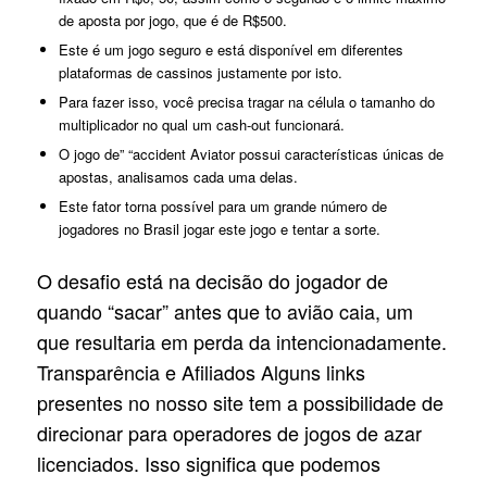
de aposta por jogo, que é de R$500.
Este é um jogo seguro e está disponível em diferentes
plataformas de cassinos justamente por isto.
Para fazer isso, você precisa tragar na célula o tamanho do
multiplicador no qual um cash-out funcionará.
O jogo de” “accident Aviator possui características únicas de
apostas, analisamos cada uma delas.
Este fator torna possível para um grande número de
jogadores no Brasil jogar este jogo e tentar a sorte.
O desafio está na decisão do jogador de
quando “sacar” antes que to avião caia, um
que resultaria em perda da intencionadamente.
Transparência e Afiliados Alguns links
presentes no nosso site tem a possibilidade de
direcionar para operadores de jogos de azar
licenciados. Isso significa que podemos