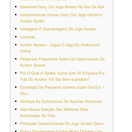
Download Carry Out Jogo Aviator No Ano De Apk
Características Únicas Carry Out Jogo Histórico
Aviator Spribe
Vantagens E Desvantagens Do Jogo Aviator
Licenças
Aviator Aposta – Jogue O Jogo Do Aviãozinho
Online
Perguntas Frequentes Sobre Os Caça-níqueis De
Aviator Aposta
Por O Qual A Spribe, Some Sort Of Empresa Por
Trás Do Aviator, Foi Tão Bem-sucedida?
Estratégia De Pequenos Ganhos (cash Out Em 1
05x)
Verifique As Estatísticas De Apostas Anteriores
Veja Nossa Seleção Das Melhores Bets
Autorizadas No País
Principais Características Do Jogo Aviator Demo
Posso Simplemente Ganhar Muito Dinheiro Com