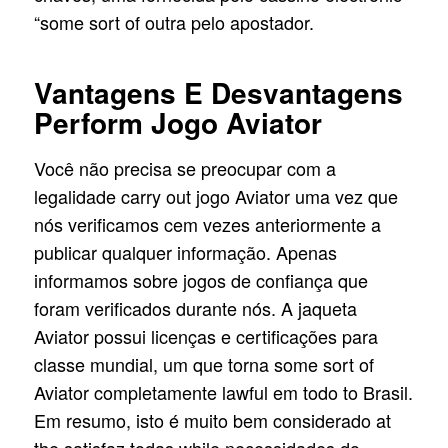
“some sort of outra pelo apostador.
Vantagens E Desvantagens
Perform Jogo Aviator
Você não precisa se preocupar com a
legalidade carry out jogo Aviator uma vez que
nós verificamos cem vezes anteriormente a
publicar qualquer informação. Apenas
informamos sobre jogos de confiança que
foram verificados durante nós. A jaqueta
Aviator possui licenças e certificações para
classe mundial, um que torna some sort of
Aviator completamente lawful em todo to Brasil.
Em resumo, isto é muito bem considerado at
the satisfaz todas while necessidades do