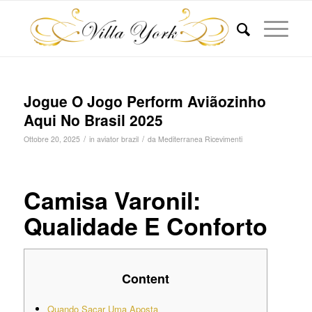
Jogue O Jogo Perform Aviãozinho
Aqui No Brasil 2025
/
/
Ottobre 20, 2025
in
aviator brazil
da
Mediterranea Ricevimenti
Camisa Varonil:
Qualidade E Conforto
Content
Quando Sacar Uma Aposta