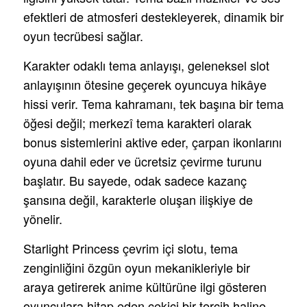
efektleri de atmosferi destekleyerek, dinamik bir
oyun tecrübesi sağlar.
Karakter odaklı tema anlayışı, geleneksel slot
anlayışının ötesine geçerek oyuncuya hikâye
hissi verir. Tema kahramanı, tek başına bir tema
öğesi değil; merkezî tema karakteri olarak
bonus sistemlerini aktive eder, çarpan ikonlarını
oyuna dahil eder ve ücretsiz çevirme turunu
başlatır. Bu sayede, odak sadece kazanç
şansına değil, karakterle oluşan ilişkiye de
yönelir.
Starlight Princess çevrim içi slotu, tema
zenginliğini özgün oyun mekanikleriyle bir
araya getirerek anime kültürüne ilgi gösteren
oyunculara hitap eden çekici bir tercih haline