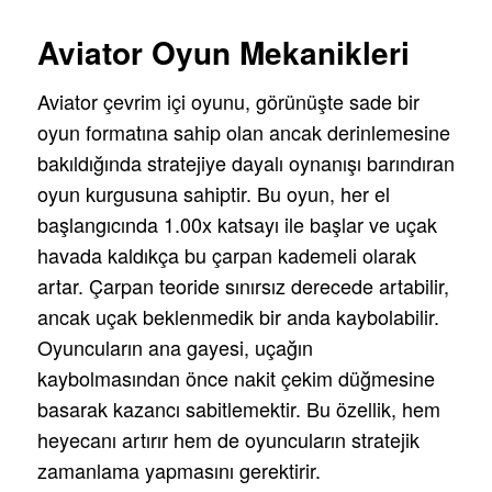
Aviator Oyun Mekanikleri
Aviator çevrim içi oyunu, görünüşte sade bir
oyun formatına sahip olan ancak derinlemesine
bakıldığında stratejiye dayalı oynanışı barındıran
oyun kurgusuna sahiptir. Bu oyun, her el
başlangıcında 1.00x katsayı ile başlar ve uçak
havada kaldıkça bu çarpan kademeli olarak
artar. Çarpan teoride sınırsız derecede artabilir,
ancak uçak beklenmedik bir anda kaybolabilir.
Oyuncuların ana gayesi, uçağın
kaybolmasından önce nakit çekim düğmesine
basarak kazancı sabitlemektir. Bu özellik, hem
heyecanı artırır hem de oyuncuların stratejik
zamanlama yapmasını gerektirir.