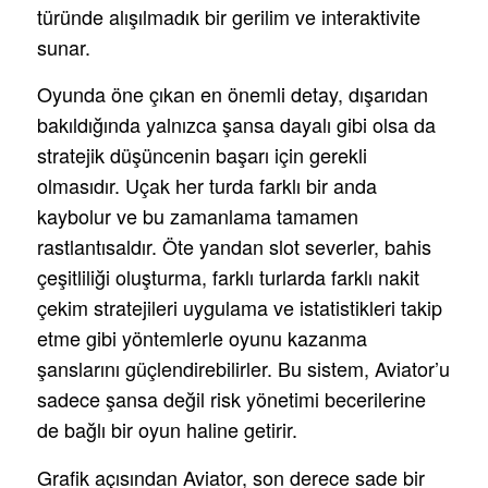
türünde alışılmadık bir gerilim ve interaktivite
sunar.
Oyunda öne çıkan en önemli detay, dışarıdan
bakıldığında yalnızca şansa dayalı gibi olsa da
stratejik düşüncenin başarı için gerekli
olmasıdır. Uçak her turda farklı bir anda
kaybolur ve bu zamanlama tamamen
rastlantısaldır. Öte yandan slot severler, bahis
çeşitliliği oluşturma, farklı turlarda farklı nakit
çekim stratejileri uygulama ve istatistikleri takip
etme gibi yöntemlerle oyunu kazanma
şanslarını güçlendirebilirler. Bu sistem, Aviator’u
sadece şansa değil risk yönetimi becerilerine
de bağlı bir oyun haline getirir.
Grafik açısından Aviator, son derece sade bir