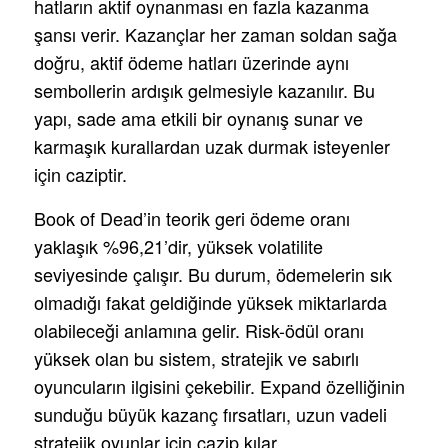
hatların aktif oynanması en fazla kazanma
şansı verir. Kazançlar her zaman soldan sağa
doğru, aktif ödeme hatları üzerinde aynı
sembollerin ardışık gelmesiyle kazanılır. Bu
yapı, sade ama etkili bir oynanış sunar ve
karmaşık kurallardan uzak durmak isteyenler
için caziptir.
Book of Dead’in teorik geri ödeme oranı
yaklaşık %96,21’dir, yüksek volatilite
seviyesinde çalışır. Bu durum, ödemelerin sık
olmadığı fakat geldiğinde yüksek miktarlarda
olabileceği anlamına gelir. Risk-ödül oranı
yüksek olan bu sistem, stratejik ve sabırlı
oyuncuların ilgisini çekebilir. Expand özelliğinin
sunduğu büyük kazanç fırsatları, uzun vadeli
stratejik oyunlar için cazip kılar.