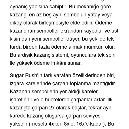
oynanış yapısına sahiptir. Bu mekaniğe göre
kazanç, en az beş aynı sembolün yatay veya
dikey olarak birleşmesiyle elde edilir. Ödeme
kazandıran semboller ekrandan kaybolur ve üst
kısımdan yeni semboller düşer, bu şekilde tek
turda birden fazla ödeme almak mümkün olur.
Bu ardışık kazanç sistemi, oyunculara tek spin
ile yüksek ödeme imkânı sunar.
Sugar Rush’ın fark yaratan özelliklerinden biri,
ızgara karelerinde çarpan toplanma mantığıdır.
Kazanan sembollerin yer aldığı kareler
işaretlenir ve o hücrelerde çarpanlar artar. İlk
kazançta çarpan 2x olarak başlar, tekrar aynı
karede kazanç oluşursa çarpan seviyesi
yükselir (mesela 4x’ten 8x’e, 16x’e kadar). Bu