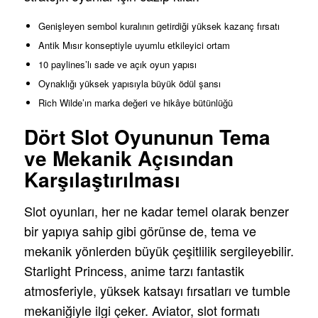
Genişleyen sembol kuralının getirdiği yüksek kazanç fırsatı
Antik Mısır konseptiyle uyumlu etkileyici ortam
10 paylines’lı sade ve açık oyun yapısı
Oynaklığı yüksek yapısıyla büyük ödül şansı
Rich Wilde’ın marka değeri ve hikâye bütünlüğü
Dört Slot Oyununun Tema
ve Mekanik Açısından
Karşılaştırılması
Slot oyunları, her ne kadar temel olarak benzer
bir yapıya sahip gibi görünse de, tema ve
mekanik yönlerden büyük çeşitlilik sergileyebilir.
Starlight Princess, anime tarzı fantastik
atmosferiyle, yüksek katsayı fırsatları ve tumble
mekaniğiyle ilgi çeker. Aviator, slot formatı