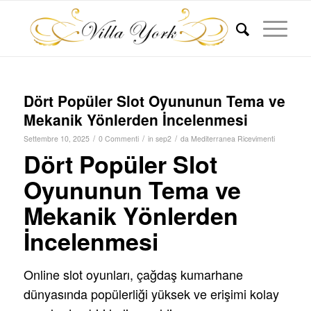
Dört Popüler Slot Oyununun Tema ve
Mekanik Yönlerden İncelenmesi
/
/
/
Settembre 10, 2025
0 Commenti
in
sep2
da
Mediterranea Ricevimenti
Dört Popüler Slot
Oyununun Tema ve
Mekanik Yönlerden
İncelenmesi
Online slot oyunları, çağdaş kumarhane
dünyasında popülerliği yüksek ve erişimi kolay