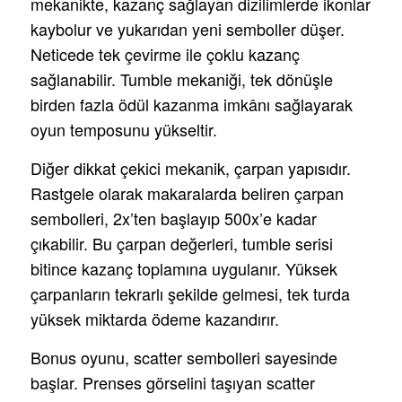
mekanikte, kazanç sağlayan dizilimlerde ikonlar
kaybolur ve yukarıdan yeni semboller düşer.
Neticede tek çevirme ile çoklu kazanç
sağlanabilir. Tumble mekaniği, tek dönüşle
birden fazla ödül kazanma imkânı sağlayarak
oyun temposunu yükseltir.
Diğer dikkat çekici mekanik, çarpan yapısıdır.
Rastgele olarak makaralarda beliren çarpan
sembolleri, 2x’ten başlayıp 500x’e kadar
çıkabilir. Bu çarpan değerleri, tumble serisi
bitince kazanç toplamına uygulanır. Yüksek
çarpanların tekrarlı şekilde gelmesi, tek turda
yüksek miktarda ödeme kazandırır.
Bonus oyunu, scatter sembolleri sayesinde
başlar. Prenses görselini taşıyan scatter