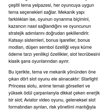
çeşitli tema yelpazesi, her oyuncuya uygun
tema seçenekleri sağlar. Mekanik yapı
farklılıkları ise, oyunun oynanma biçimini,
kazancın nasıl sağlandığını ve oyuncunun
stratejik adımlarını doğrudan şekillendirir.
Katsayı sistemleri, bonus işaretler, bonus
modları, düşen sembol özelliği veya küme
ödeme tarzı yenilikçi özellikler, slot tecrübesini
klasik şans oyunlarından ayırır.
Bu içerikte, tema ve mekanik yönünden öne
çıkan dört slot oyunu ele alınacaktır: Starlight
Princess slotu, anime temalı görselleri ve
yüksek ödül çarpanlarıyla dikkat çeken enerjik
bir slot; Aviator video oyunu, geleneksel slot
formatından ayrılan, risk yönetimi mantığıyla