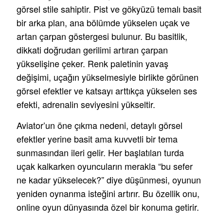
görsel stile sahiptir. Pist ve gökyüzü temalı basit
bir arka plan, ana bölümde yükselen uçak ve
artan çarpan göstergesi bulunur. Bu basitlik,
dikkati doğrudan gerilimi artıran çarpan
yükselişine çeker. Renk paletinin yavaş
değişimi, uçağın yükselmesiyle birlikte görünen
görsel efektler ve katsayı arttıkça yükselen ses
efekti, adrenalin seviyesini yükseltir.
Aviator’un öne çıkma nedeni, detaylı görsel
efektler yerine basit ama kuvvetli bir tema
sunmasından ileri gelir. Her başlatılan turda
uçak kalkarken oyuncuların merakla “bu sefer
ne kadar yükselecek?” diye düşünmesi, oyunun
yeniden oynanma isteğini artırır. Bu özellik onu,
online oyun dünyasında özel bir konuma getirir.