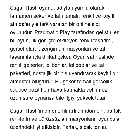
Sugar Rush oyunu, adıyla uyumlu olarak
tamamen şeker ve tatlı temalı, renkli ve keyifli
atmosferiyle fark yaratan bir online slot
oyunudur. Pragmatic Play tarafından geliştirilen
bu oyun, ilk görüşte etkileyen renkli tasarımı,
görsel olarak zengin animasyonları ve tatlı
tasarımlarıyla dikkat çeker. Oyun sahnesinde
renkli şekerler, jelibonlar, lolipoplar ve tatlı
paketleri, nostaljik bir his uyandırarak keyifli bir
atmosfer oluşturur. Bu şeker temalı görsellik,
sadece pozitif bir hava katmakla yetinmez,
uzun süre oynansa bile ilgiyi yüksek tutar.
Sugar Rush’ın en önemli artılarından biri, parlak
renklerin ve pürüzsüz animasyonların oyuncular
üzerindeki iyi etkisidir. Parlak, sıcak tonlar,