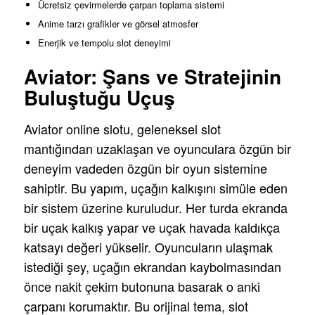
Ücretsiz çevirmelerde çarpan toplama sistemi
Anime tarzı grafikler ve görsel atmosfer
Enerjik ve tempolu slot deneyimi
Aviator: Şans ve Stratejinin
Buluştuğu Uçuş
Aviator online slotu, geleneksel slot
mantığından uzaklaşan ve oyunculara özgün bir
deneyim vadeden özgün bir oyun sistemine
sahiptir. Bu yapım, uçağın kalkışını simüle eden
bir sistem üzerine kuruludur. Her turda ekranda
bir uçak kalkış yapar ve uçak havada kaldıkça
katsayı değeri yükselir. Oyuncuların ulaşmak
istediği şey, uçağın ekrandan kaybolmasından
önce nakit çekim butonuna basarak o anki
çarpanı korumaktır. Bu orijinal tema, slot