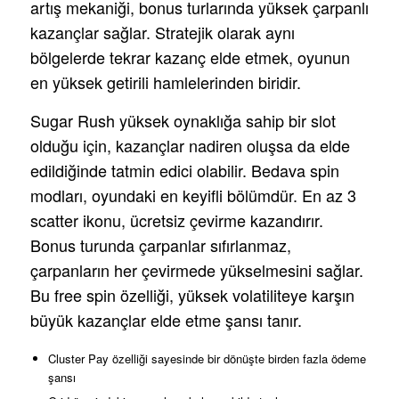
artış mekaniği, bonus turlarında yüksek çarpanlı
kazançlar sağlar. Stratejik olarak aynı
bölgelerde tekrar kazanç elde etmek, oyunun
en yüksek getirili hamlelerinden biridir.
Sugar Rush yüksek oynaklığa sahip bir slot
olduğu için, kazançlar nadiren oluşsa da elde
edildiğinde tatmin edici olabilir. Bedava spin
modları, oyundaki en keyifli bölümdür. En az 3
scatter ikonu, ücretsiz çevirme kazandırır.
Bonus turunda çarpanlar sıfırlanmaz,
çarpanların her çevirmede yükselmesini sağlar.
Bu free spin özelliği, yüksek volatiliteye karşın
büyük kazançlar elde etme şansı tanır.
Cluster Pay özelliği sayesinde bir dönüşte birden fazla ödeme
şansı