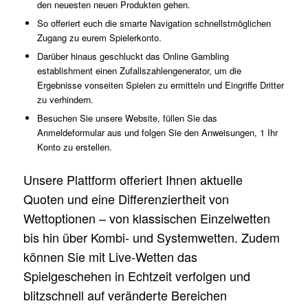
den neuesten neuen Produkten gehen.
So offeriert euch die smarte Navigation schnellstmöglichen
Zugang zu eurem Spielerkonto.
Darüber hinaus geschluckt das Online Gambling
establishment einen Zufallszahlengenerator, um die
Ergebnisse vonseiten Spielen zu ermitteln und Eingriffe Dritter
zu verhindern.
Besuchen Sie unsere Website, füllen Sie das
Anmeldeformular aus und folgen Sie den Anweisungen, 1 Ihr
Konto zu erstellen.
Unsere Plattform offeriert Ihnen aktuelle
Quoten und eine Differenziertheit von
Wettoptionen – von klassischen Einzelwetten
bis hin über Kombi- und Systemwetten. Zudem
können Sie mit Live-Wetten das
Spielgeschehen in Echtzeit verfolgen und
blitzschnell auf veränderte Bereichen