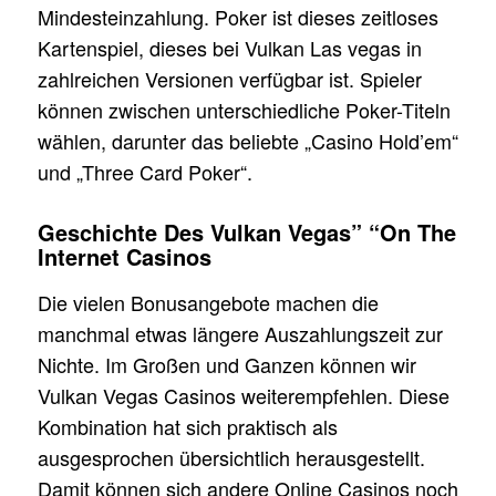
Mindesteinzahlung. Poker ist dieses zeitloses
Kartenspiel, dieses bei Vulkan Las vegas in
zahlreichen Versionen verfügbar ist. Spieler
können zwischen unterschiedliche Poker-Titeln
wählen, darunter das beliebte „Casino Hold’em“
und „Three Card Poker“.
Geschichte Des Vulkan Vegas” “On The
Internet Casinos
Die vielen Bonusangebote machen die
manchmal etwas längere Auszahlungszeit zur
Nichte. Im Großen und Ganzen können wir
Vulkan Vegas Casinos weiterempfehlen. Diese
Kombination hat sich praktisch als
ausgesprochen übersichtlich herausgestellt.
Damit können sich andere Online Casinos noch