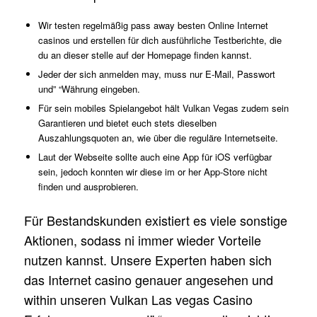
Wir testen regelmäßig pass away besten Online Internet
casinos und erstellen für dich ausführliche Testberichte, die
du an dieser stelle auf der Homepage finden kannst.
Jeder der sich anmelden may, muss nur E-Mail, Passwort
und” “Währung eingeben.
Für sein mobiles Spielangebot hält Vulkan Vegas zudem sein
Garantieren und bietet euch stets dieselben
Auszahlungsquoten an, wie über die reguläre Internetseite.
Laut der Webseite sollte auch eine App für iOS verfügbar
sein, jedoch konnten wir diese im or her App-Store nicht
finden und ausprobieren.
Für Bestandskunden existiert es viele sonstige
Aktionen, sodass ni immer wieder Vorteile
nutzen kannst. Unsere Experten haben sich
das Internet casino genauer angesehen und
within unseren Vulkan Las vegas Casino