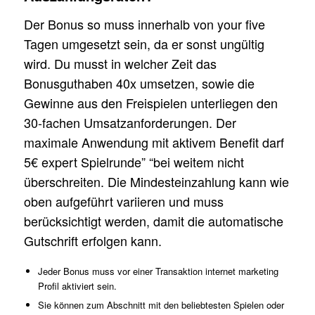
Der Bonus so muss innerhalb von your five
Tagen umgesetzt sein, da er sonst ungültig
wird. Du musst in welcher Zeit das
Bonusguthaben 40x umsetzen, sowie die
Gewinne aus den Freispielen unterliegen den
30-fachen Umsatzanforderungen. Der
maximale Anwendung mit aktivem Benefit darf
5€ expert Spielrunde” “bei weitem nicht
überschreiten. Die Mindesteinzahlung kann wie
oben aufgeführt variieren und muss
berücksichtigt werden, damit die automatische
Gutschrift erfolgen kann.
Jeder Bonus muss vor einer Transaktion internet marketing
Profil aktiviert sein.
Sie können zum Abschnitt mit den beliebtesten Spielen oder