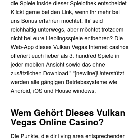
die Spiele inside dieser Spielothek entscheidet.
Klickt gerne bei den Link, wenn ihr mehr bei
uns Bonus erfahren möchtet. Ihr seid
reichhaltig unterwegs, aber möchtet trotzdem
nicht bei eure Lieblingsspiele entbehren? Die
Web-App dieses Vulkan Vegas Internet casinos
offeriert euch lieber als 3. hundred Spiele in
jeder mobilen Ansicht sowie das ohne
zusätzlichen Download.” “[newline]Unterstützt
werden alle gängigen Betriebssysteme wie
Android, iOS und House windows.
Wem Gehört Dieses Vulkan
Vegas Online Casino?
Die Punkte, die dir living area entsprechenden