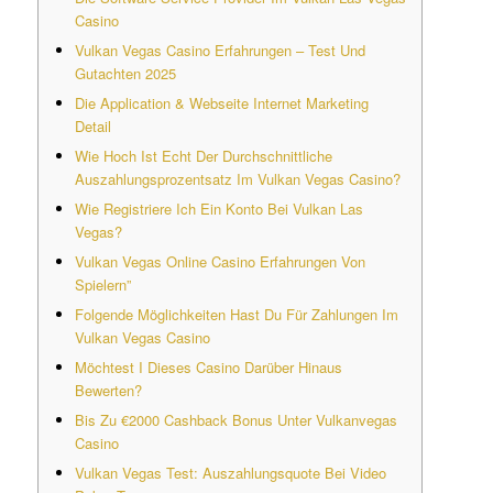
Casino
Vulkan Vegas Casino Erfahrungen – Test Und
Gutachten 2025
Die Application & Webseite Internet Marketing
Detail
Wie Hoch Ist Echt Der Durchschnittliche
Auszahlungsprozentsatz Im Vulkan Vegas Casino?
Wie Registriere Ich Ein Konto Bei Vulkan Las
Vegas?
Vulkan Vegas Online Casino Erfahrungen Von
Spielern”
Folgende Möglichkeiten Hast Du Für Zahlungen Im
Vulkan Vegas Casino
Möchtest I Dieses Casino Darüber Hinaus
Bewerten?
Bis Zu €2000 Cashback Bonus Unter Vulkanvegas
Casino
Vulkan Vegas Test: Auszahlungsquote Bei Video