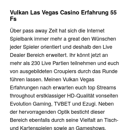
Vulkan Las Vegas Casino Erfahrung 55
Fs
Über pass away Zeit hat sich die Internet
Spielbank immer mehr a great den Wünschen
jeder Spieler orientiert und deshalb den Live
Dealer Bereich erweitert. Ihr könnt jetzt an
mehr als 230 Live Partien teilnehmen und euch
von ausgebildeten Croupiers durch das Runde
führen lassen. Meinen Vulkan Vegas
Erfahrungen nach erwarten euch top Streams
throughout erstklassiger HD-Qualität vonseiten
Evolution Gaming, TVBET und Ezugi. Neben
der hervorragenden Optik besticht dieser
Bereich ebenfalls durch seine Vielfalt an Tisch-
und Kartenspielen sowie an Gameshows.