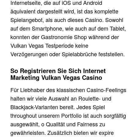
Internetseite, die auf iOS und Android
äquivalent dargestellt wird, ist das komplette
Spielangebot, als auch dieses Casino. Sowohl
auf dem Smartphone, wie auch auf dem Tablet,
konnten der Gastronomie Shop während der
Vulkan Vegas Testperiode keine
Verzögerungen oder Spielabbrüche feststellen.
So Registrieren Sie Sich Internet
Marketing Vulkan Vegas Casino
Für Liebhaber des klassischen Casino-Feelings
halten wir viele Auswahl an Roulette- und
Blackjack-Varianten bereit. Jedes Spiel
throughout unserem Portfolio ist auch sorgfältig
ausgewählt, o Qualität und Fairness zu
gewährleisten. Zusätzlich bieten wir expire