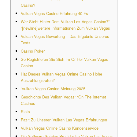
Casino?
Vulkan Vegas Casino Erfahrung 40 Fs
Wer Steht Hinter Dem Vulkan Las Vegas Casino?”
“[newline]weitere Informationen Zum Vulkan Vegas
Vulcan Vegas Bewertung – Das Ergebnis Unseres
Tests
Casino Poker
So Registrieren Sie Sich Im Or Her Vulkan Vegas
Casino
Hat Dieses Vulkan Vegas Online Casino Hohe
Auszahlungsraten?
“vulkan Vegas Casino Meinung 2025
Geschichte Des Vulkan Vegas” “On The Internet
Casinos
Slots
Fazit Zu Unseren Vulkan Las Vegas Erfahrungen
Vulkan Vegas Online Casino Kundenservice
Die Software Service Provider Im Vulkan Las Vegas