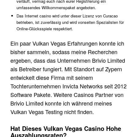
verläuft, vermag euch nach eurer Registrierung ein
umfassendes Willkommenspaket angeboten.
Das Internet casino wird unter dieser Lizenz von Curacao
betrieben, ist zuverlässig und wird vonseiten Spezialisten für
Online-Glücksspiele respektiert.
Ein paar Vulkan Vegas Erfahrungen konnte ich
bisher sammeln, sodass meine Recherchen
ergeben, dass das Unternehmen Brivio Limited
als Betreiber fungiert. Mit Standort auf Zypern
entwickelt diese Firma mit seinem
Tochterunternehmen Invicta Networks seit 2012
Software Pakete. Weitere Casinos Partner von
Brivio Limited konnte ich während meines
Vulkan Vegas Testing nicht finden.
Hat Dieses Vulkan Vegas Casino Hohe
Auszahlungsraten?