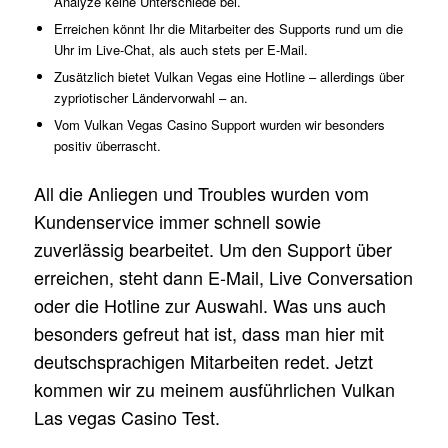
Analyze keine Unterschiede bei.
Erreichen könnt Ihr die Mitarbeiter des Supports rund um die
Uhr im Live-Chat, als auch stets per E-Mail.
Zusätzlich bietet Vulkan Vegas eine Hotline – allerdings über
zypriotischer Ländervorwahl – an.
Vom Vulkan Vegas Casino Support wurden wir besonders
positiv überrascht.
All die Anliegen und Troubles wurden vom
Kundenservice immer schnell sowie
zuverlässig bearbeitet. Um den Support über
erreichen, steht dann E-Mail, Live Conversation
oder die Hotline zur Auswahl. Was uns auch
besonders gefreut hat ist, dass man hier mit
deutschsprachigen Mitarbeiten redet. Jetzt
kommen wir zu meinem ausführlichen Vulkan
Las vegas Casino Test.