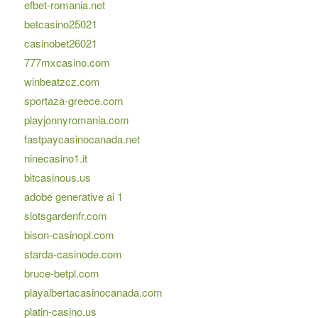
efbet-romania.net
betcasino25021
casinobet26021
777mxcasino.com
winbeatzcz.com
sportaza-greece.com
playjonnyromania.com
fastpaycasinocanada.net
ninecasino1.it
bitcasinous.us
adobe generative ai 1
slotsgardenfr.com
bison-casinopl.com
starda-casinode.com
bruce-betpl.com
playalbertacasinocanada.com
platin-casino.us