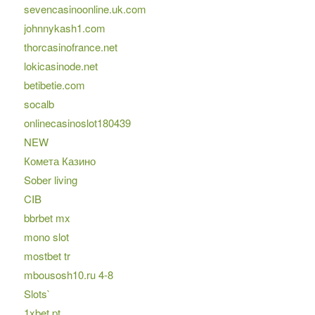
sevencasinoonline.uk.com
johnnykash1.com
thorcasinofrance.net
lokicasinode.net
betibetie.com
socalb
onlinecasinoslot180439
NEW
Комета Казино
Sober living
CIB
bbrbet mx
mono slot
mostbet tr
mbousosh10.ru 4-8
Slots`
1xbet pt