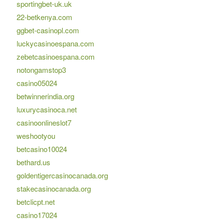
sportingbet-uk.uk
22-betkenya.com
ggbet-casinopl.com
luckycasinoespana.com
zebetcasinoespana.com
notongamstop3
casino05024
betwinnerindia.org
luxurycasinoca.net
casinoonlineslot7
weshootyou
betcasino10024
bethard.us
goldentigercasinocanada.org
stakecasinocanada.org
betclicpt.net
casino17024