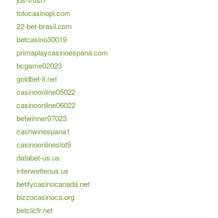
totocasinopl.com
22-bet-brasil.com
betcasino30019
primaplaycasinoespana.com
bcgame02023
goldbet-it.net
casinoonline05022
casinoonline06022
betwinner07023
cashwinespana1
casinoonlineslot9
dafabet-us.us
interwettenus.us
betifycasinocanada.net
bizzocasinoca.org
betclicfr.net