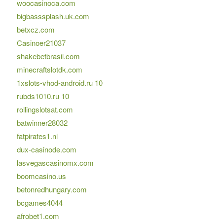
woocasinoca.com
bigbasssplash.uk.com
betxcz.com
Casinoer21037
shakebetbrasil.com
minecraftslotdk.com
1xslots-vhod-android.ru 10
rubds1010.ru 10
rollingslotsat.com
batwinner28032
fatpirates1.nl
dux-casinode.com
lasvegascasinomx.com
boomcasino.us
betonredhungary.com
bcgames4044
afrobet1.com