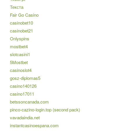
Текста
Fair Go Casino
casinobet10
casinobet21
Onlyspins
mostbet4
slotcasini1
5Mostbet
casinoslot4
gosz-diplomas5
casino140126
casino17011
betssoncanada.com
pinco-cazino-login.top (second pack)
vavadaindia.net
instantcasinoespana.com