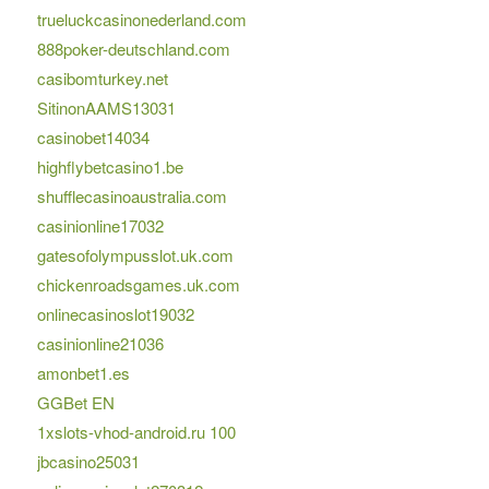
trueluckcasinonederland.com
888poker-deutschland.com
casibomturkey.net
SitinonAAMS13031
casinobet14034
highflybetcasino1.be
shufflecasinoaustralia.com
casinionline17032
gatesofolympusslot.uk.com
chickenroadsgames.uk.com
onlinecasinoslot19032
casinionline21036
amonbet1.es
GGBet EN
1xslots-vhod-android.ru 100
jbcasino25031