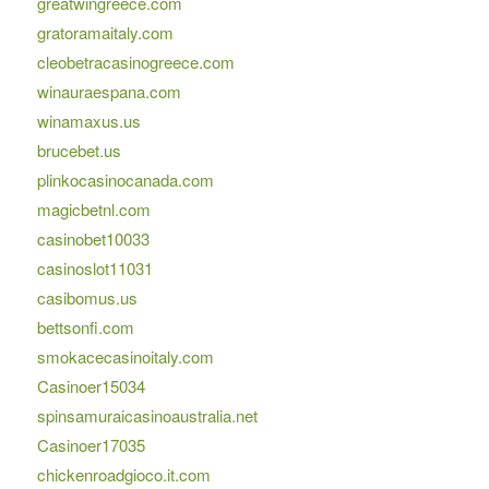
greatwingreece.com
gratoramaitaly.com
cleobetracasinogreece.com
winauraespana.com
winamaxus.us
brucebet.us
plinkocasinocanada.com
magicbetnl.com
casinobet10033
casinoslot11031
casibomus.us
bettsonfi.com
smokacecasinoitaly.com
Casinoer15034
spinsamuraicasinoaustralia.net
Casinoer17035
chickenroadgioco.it.com