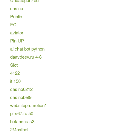
Uncategorized
casino
Public
EC
aviator
Pin UP
ai chat bot python
daavdeev.ru 4-8
Slot
4122
it 150
casino0212
casinobet9
websitepromotion1
pirs67.ru 50
betandreas3
2Mostbet