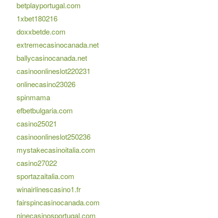
betplayportugal.com
1xbet180216
doxxbetde.com
extremecasinocanada.net
ballycasinocanada.net
casinoonlineslot220231
onlinecasino23026
spinmama
efbetbulgaria.com
casino25021
casinoonlineslot250236
mystakecasinoitalia.com
casino27022
sportazaitalia.com
winairlinescasino1.fr
fairspincasinocanada.com
ninecasinosportugal.com