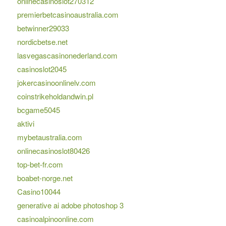
onlinecasinoslot270312
premierbetcasinoaustralia.com
betwinner29033
nordicbetse.net
lasvegascasinonederland.com
casinoslot2045
jokercasinoonlinelv.com
coinstrikeholdandwin.pl
bcgame5045
aktivi
mybetaustralia.com
onlinecasinoslot80426
top-bet-fr.com
boabet-norge.net
Casino10044
generative ai adobe photoshop 3
casinoalpinoonline.com