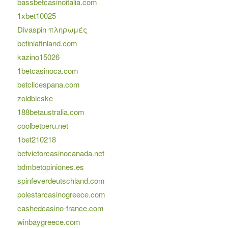
bassbetcasinoitalia.com
1xbet10025
Divaspin πληρωμές
betiniafinland.com
kazino15026
1betcasinoca.com
betclicespana.com
zoldbicske
188betaustralia.com
coolbetperu.net
1bet210218
betvictorcasinocanada.net
bdmbetopiniones.es
spinfeverdeutschland.com
polestarcasinogreece.com
cashedcasino-france.com
winbaygreece.com