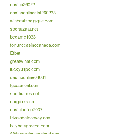
casino26022
casinoonlineslot260238
winbeatzbelgique.com
sportazaat.net
bcgame1033
fortunecasinocanada.com
Efbet
greatwinat.com
lucky31pk.com
casinoonline04031
tgcasinonl.com
sportiumes.net
corgibets.ca
casinionline7037
trivelabetnorway.com
billybetsgreece.com
888sportdeutschland.com