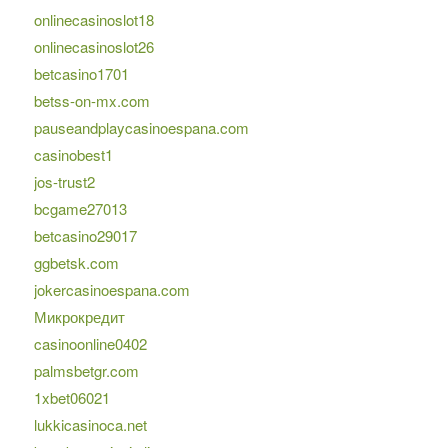
onlinecasinoslot18
onlinecasinoslot26
betcasino1701
betss-on-mx.com
pauseandplaycasinoespana.com
casinobest1
jos-trust2
bcgame27013
betcasino29017
ggbetsk.com
jokercasinoespana.com
Микрокредит
casinoonline0402
palmsbetgr.com
1xbet06021
lukkicasinoca.net