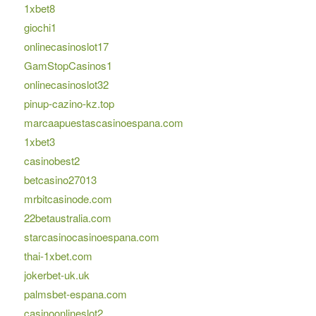
1xbet8
giochi1
onlinecasinoslot17
GamStopCasinos1
onlinecasinoslot32
pinup-cazino-kz.top
marcaapuestascasinoespana.com
1xbet3
casinobest2
betcasino27013
mrbitcasinode.com
22betaustralia.com
starcasinocasinoespana.com
thai-1xbet.com
jokerbet-uk.uk
palmsbet-espana.com
casinoonlineslot2