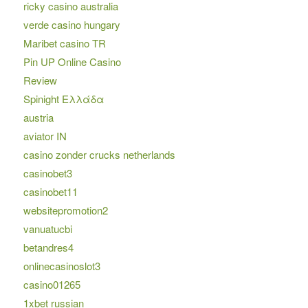
ricky casino australia
verde casino hungary
Maribet casino TR
Pin UP Online Casino
Review
Spinight Ελλάδα
austria
aviator IN
casino zonder crucks netherlands
casinobet3
casinobet11
websitepromotion2
vanuatucbi
betandres4
onlinecasinoslot3
casino01265
1xbet russian