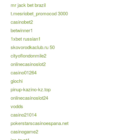
mr jack bet brazil
t.mesriobet_promocod 3000
casinobet2
betwinner1
1xbet russian1
skovorodkaclub.ru 50
cityoflondonmile2
onlinecasinoslot2
casino01264
giochi
pinup-kazino-kz.top
onlinecasinoslot24
vodds
casino21014
pokerstarscasinoespana.net
casinogame2
jos-trust1