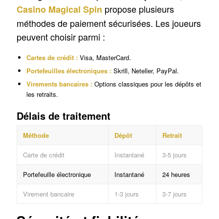
propose plusieurs
Casino Magical Spin
méthodes de paiement sécurisées. Les joueurs
peuvent choisir parmi :
Cartes de crédit :
Visa, MasterCard.
Portefeuilles électroniques :
Skrill, Neteller, PayPal.
Virements bancaires :
Options classiques pour les dépôts et
les retraits.
Délais de traitement
Méthode
Dépôt
Retrait
Carte de crédit
Instantané
3-5 jours
Portefeuille électronique
Instantané
24 heures
Virement bancaire
1-3 jours
3-7 jours