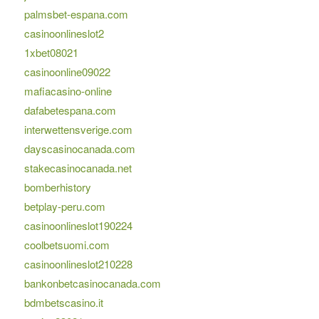
palmsbet-espana.com
casinoonlineslot2
1xbet08021
casinoonline09022
mafiacasino-online
dafabetespana.com
interwettensverige.com
dayscasinocanada.com
stakecasinocanada.net
bomberhistory
betplay-peru.com
casinoonlineslot190224
coolbetsuomi.com
casinoonlineslot210228
bankonbetcasinocanada.com
bdmbetscasino.it