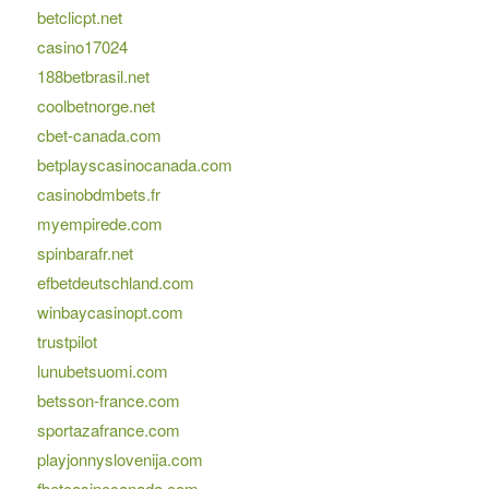
betclicpt.net
casino17024
188betbrasil.net
coolbetnorge.net
cbet-canada.com
betplayscasinocanada.com
casinobdmbets.fr
myempirede.com
spinbarafr.net
efbetdeutschland.com
winbaycasinopt.com
trustpilot
lunubetsuomi.com
betsson-france.com
sportazafrance.com
playjonnyslovenija.com
fbetcasinocanada.com