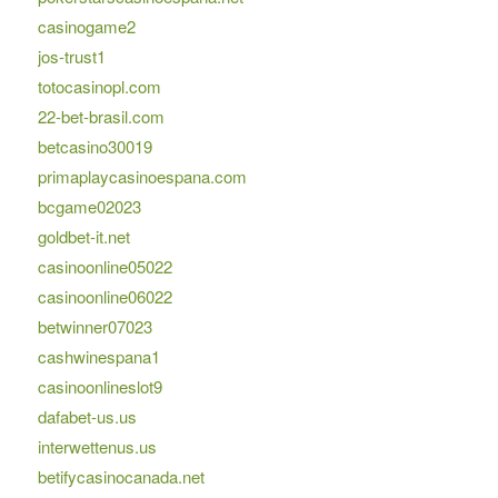
casinogame2
jos-trust1
totocasinopl.com
22-bet-brasil.com
betcasino30019
primaplaycasinoespana.com
bcgame02023
goldbet-it.net
casinoonline05022
casinoonline06022
betwinner07023
cashwinespana1
casinoonlineslot9
dafabet-us.us
interwettenus.us
betifycasinocanada.net