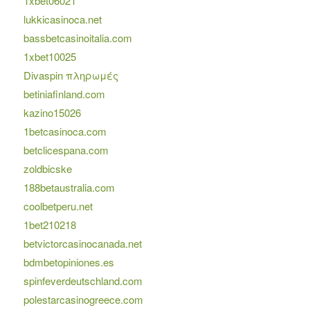
1xbet06021
lukkicasinoca.net
bassbetcasinoitalia.com
1xbet10025
Divaspin πληρωμές
betiniafinland.com
kazino15026
1betcasinoca.com
betclicespana.com
zoldbicske
188betaustralia.com
coolbetperu.net
1bet210218
betvictorcasinocanada.net
bdmbetopiniones.es
spinfeverdeutschland.com
polestarcasinogreece.com