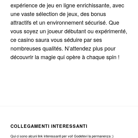
expérience de jeu en ligne enrichissante, avec
une vaste sélection de jeux, des bonus
attractifs et un environnement sécurisé. Que
vous soyez un joueur débutant ou expérimenté,
ce casino saura vous séduire par ses
nombreuses qualités. N’attendez plus pour
découvrir la magie qui opère à chaque spin !
COLLEGAMENTI INTERESSANTI
Qui ci sono alcuni link interessanti per voi! Godetevi la permanenza :)