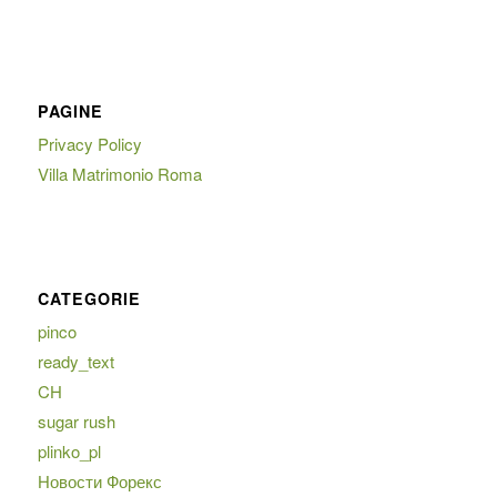
PAGINE
Privacy Policy
Villa Matrimonio Roma
CATEGORIE
pinco
ready_text
CH
sugar rush
plinko_pl
Новости Форекс