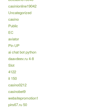
casinionline19042
Uncategorized
casino
Public
EC
aviator
Pin UP
ai chat bot python
daavdeev.ru 4-8
Slot
4122
it 150
casino0212
casinobet9
websitepromotion1
pirs67.ru 50