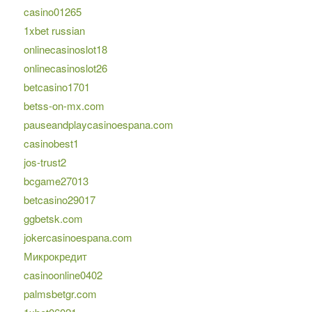
casino01265
1xbet russian
onlinecasinoslot18
onlinecasinoslot26
betcasino1701
betss-on-mx.com
pauseandplaycasinoespana.com
casinobest1
jos-trust2
bcgame27013
betcasino29017
ggbetsk.com
jokercasinoespana.com
Микрокредит
casinoonline0402
palmsbetgr.com