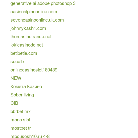
generative ai adobe photoshop 3
casinoalpinoonline.com
sevencasinoonline.uk.com
johnnykash1.com
thorcasinofrance.net
lokicasinode.net
betibetie.com
socalb
onlinecasinoslot180439
NEW
Комета Казино
Sober living
CIB
bbrbet mx
mono slot
mostbet tr
mbousosh10.ru 4-8