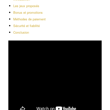
Les jeux proposés
Bonus et promotions
Méthodes de paiement
Sécurité et fiabilité
Conclusion