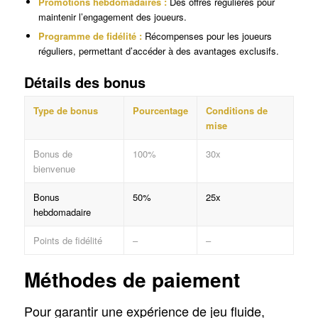
Promotions hebdomadaires :
Des offres régulières pour
maintenir l’engagement des joueurs.
Programme de fidélité :
Récompenses pour les joueurs
réguliers, permettant d’accéder à des avantages exclusifs.
Détails des bonus
Type de bonus
Pourcentage
Conditions de
mise
Bonus de
100%
30x
bienvenue
Bonus
50%
25x
hebdomadaire
Points de fidélité
–
–
Méthodes de paiement
Pour garantir une expérience de jeu fluide,