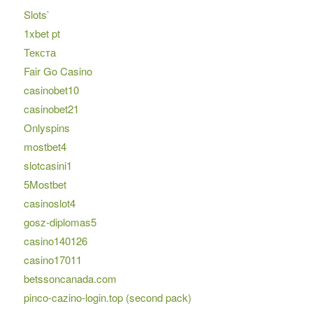
Slots`
1xbet pt
Текста
Fair Go Casino
casinobet10
casinobet21
Onlyspins
mostbet4
slotcasini1
5Mostbet
casinoslot4
gosz-diplomas5
casino140126
casino17011
betssoncanada.com
pinco-cazino-login.top (second pack)