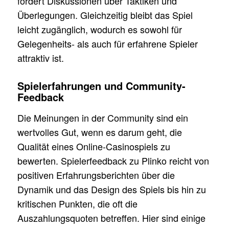
fördert Diskussionen über Taktiken und
Überlegungen. Gleichzeitig bleibt das Spiel
leicht zugänglich, wodurch es sowohl für
Gelegenheits- als auch für erfahrene Spieler
attraktiv ist.
Spielerfahrungen und Community-
Feedback
Die Meinungen in der Community sind ein
wertvolles Gut, wenn es darum geht, die
Qualität eines Online-Casinospiels zu
bewerten. Spielerfeedback zu Plinko reicht von
positiven Erfahrungsberichten über die
Dynamik und das Design des Spiels bis hin zu
kritischen Punkten, die oft die
Auszahlungsquoten betreffen. Hier sind einige