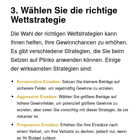
3. Wählen Sie die richtige
Wettstrategie
Die Wahl der richtigen Wettstrategien kann
Ihnen helfen, Ihre Gewinnchancen zu erhöhen.
Es gibt verschiedene Strategien, die Sie beim
Setzen auf Plinko anwenden können. Einige
der wirksamsten Strategien sind:
Konservative Einsätze:
Setzen Sie kleinere Beträge auf
sicherere Felder, um regelmäßig Gewinne zu erzielen.
Aggressive Einsätze:
Wählen Sie größere Beträge auf
höhere Gewinnfelder, um potenziell größere Gewinne zu
erzielen, aber seien Sie vorsichtig mit dieser Strategie, da sie
riskanter ist.
Progressive Einsätze:
Erhöhen Sie Ihre Einsätze nach
einem Verlust, um Ihre Verluste zu decken, jedoch nur, wenn
es Ihr Budget zulässt.