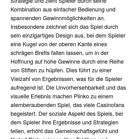
Strategie und zieht Spieler durch seine
Kombination aus einfacher Bedienung und
spannenden Gewinnmöglichkeiten an.
Insbesondere zeichnet sich das Spiel durch
sein einzigartiges Design aus, bei dem Spieler
eine Kugel von der oberen Kante eines
schrägen Bretts fallen lassen, um in der
Hoffnung auf hohe Gewinne durch eine Reihe
von Stiften zu hüpfen. Dies führt zu einer
Vielzahl von Ergebnissen, was für die Spieler
aufregend ist. Die Unvorhersehbarkeit und das
visuelle Erlebnis machen Plinko zu einem
atemberaubenden Spiel, das viele Casinofans
begeistert. Der soziale Aspekt des Spiels, bei
dem Spieler ihre Ergebnisse und Strategien
teilen, erhöht das Gemeinschaftsgefühl und