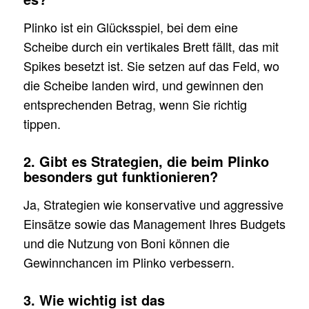
Plinko ist ein Glücksspiel, bei dem eine
Scheibe durch ein vertikales Brett fällt, das mit
Spikes besetzt ist. Sie setzen auf das Feld, wo
die Scheibe landen wird, und gewinnen den
entsprechenden Betrag, wenn Sie richtig
tippen.
2. Gibt es Strategien, die beim Plinko
besonders gut funktionieren?
Ja, Strategien wie konservative und aggressive
Einsätze sowie das Management Ihres Budgets
und die Nutzung von Boni können die
Gewinnchancen im Plinko verbessern.
3. Wie wichtig ist das