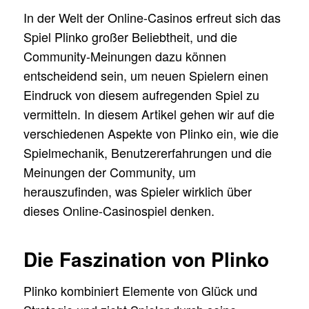
In der Welt der Online-Casinos erfreut sich das
Spiel Plinko großer Beliebtheit, und die
Community-Meinungen dazu können
entscheidend sein, um neuen Spielern einen
Eindruck von diesem aufregenden Spiel zu
vermitteln. In diesem Artikel gehen wir auf die
verschiedenen Aspekte von Plinko ein, wie die
Spielmechanik, Benutzererfahrungen und die
Meinungen der Community, um
herauszufinden, was Spieler wirklich über
dieses Online-Casinospiel denken.
Die Faszination von Plinko
Plinko kombiniert Elemente von Glück und