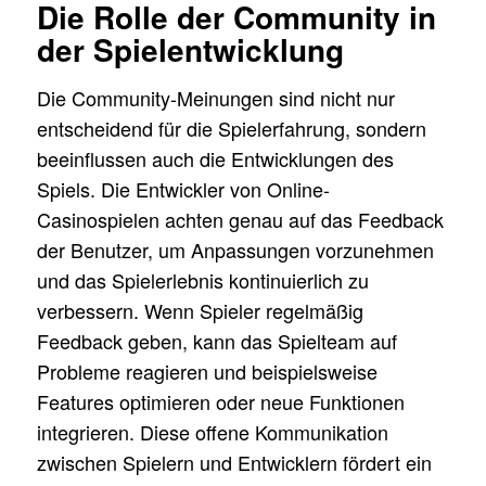
Die Rolle der Community in
der Spielentwicklung
Die Community-Meinungen sind nicht nur
entscheidend für die Spielerfahrung, sondern
beeinflussen auch die Entwicklungen des
Spiels. Die Entwickler von Online-
Casinospielen achten genau auf das Feedback
der Benutzer, um Anpassungen vorzunehmen
und das Spielerlebnis kontinuierlich zu
verbessern. Wenn Spieler regelmäßig
Feedback geben, kann das Spielteam auf
Probleme reagieren und beispielsweise
Features optimieren oder neue Funktionen
integrieren. Diese offene Kommunikation
zwischen Spielern und Entwicklern fördert ein