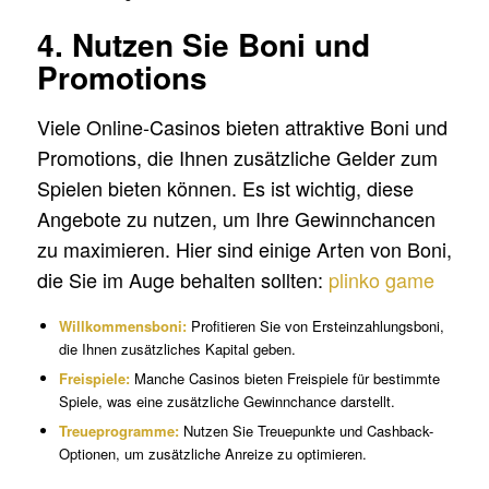
4. Nutzen Sie Boni und
Promotions
Viele Online-Casinos bieten attraktive Boni und
Promotions, die Ihnen zusätzliche Gelder zum
Spielen bieten können. Es ist wichtig, diese
Angebote zu nutzen, um Ihre Gewinnchancen
zu maximieren. Hier sind einige Arten von Boni,
die Sie im Auge behalten sollten:
plinko game
Willkommensboni:
Profitieren Sie von Ersteinzahlungsboni,
die Ihnen zusätzliches Kapital geben.
Freispiele:
Manche Casinos bieten Freispiele für bestimmte
Spiele, was eine zusätzliche Gewinnchance darstellt.
Treueprogramme:
Nutzen Sie Treuepunkte und Cashback-
Optionen, um zusätzliche Anreize zu optimieren.