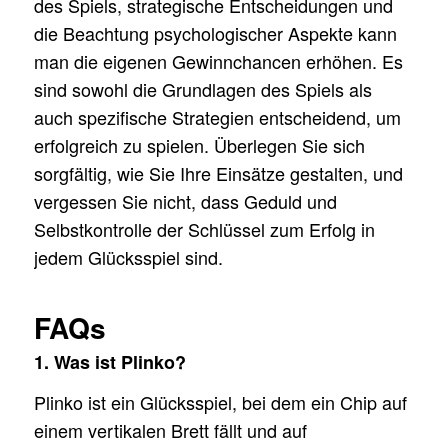
des Spiels, strategische Entscheidungen und
die Beachtung psychologischer Aspekte kann
man die eigenen Gewinnchancen erhöhen. Es
sind sowohl die Grundlagen des Spiels als
auch spezifische Strategien entscheidend, um
erfolgreich zu spielen. Überlegen Sie sich
sorgfältig, wie Sie Ihre Einsätze gestalten, und
vergessen Sie nicht, dass Geduld und
Selbstkontrolle der Schlüssel zum Erfolg in
jedem Glücksspiel sind.
FAQs
1. Was ist Plinko?
Plinko ist ein Glücksspiel, bei dem ein Chip auf
einem vertikalen Brett fällt und auf