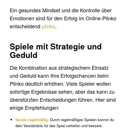
Ein gesundes Mindset und die Kontrolle über
Emotionen sind für den Erfolg im Online-Plinko
entscheidend
plinko
.
Spiele mit Strategie und
Geduld
Die Kombination aus strategischem Einsatz
und Geduld kann Ihre Erfolgschancen beim
Plinko deutlich erhöhen. Viele Spieler wollen
sofortige Ergebnisse sehen, aber das kann zu
überstürzten Entscheidungen führen. Hier sind
einige Empfehlungen:
Spiele regelmäßig:
Durch regelmäßiges Spielen kannst du
dein Verständnis für das Spiel vertiefen und bessere