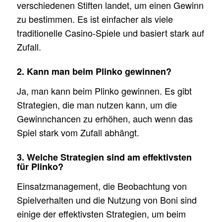
verschiedenen Stiften landet, um einen Gewinn
zu bestimmen. Es ist einfacher als viele
traditionelle Casino-Spiele und basiert stark auf
Zufall.
2. Kann man beim Plinko gewinnen?
Ja, man kann beim Plinko gewinnen. Es gibt
Strategien, die man nutzen kann, um die
Gewinnchancen zu erhöhen, auch wenn das
Spiel stark vom Zufall abhängt.
3. Welche Strategien sind am effektivsten
für Plinko?
Einsatzmanagement, die Beobachtung von
Spielverhalten und die Nutzung von Boni sind
einige der effektivsten Strategien, um beim