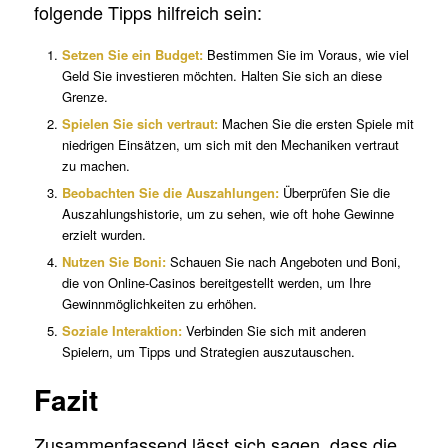
folgende Tipps hilfreich sein:
Setzen Sie ein Budget:
Bestimmen Sie im Voraus, wie viel
Geld Sie investieren möchten. Halten Sie sich an diese
Grenze.
Spielen Sie sich vertraut:
Machen Sie die ersten Spiele mit
niedrigen Einsätzen, um sich mit den Mechaniken vertraut
zu machen.
Beobachten Sie die Auszahlungen:
Überprüfen Sie die
Auszahlungshistorie, um zu sehen, wie oft hohe Gewinne
erzielt wurden.
Nutzen Sie Boni:
Schauen Sie nach Angeboten und Boni,
die von Online-Casinos bereitgestellt werden, um Ihre
Gewinnmöglichkeiten zu erhöhen.
Soziale Interaktion:
Verbinden Sie sich mit anderen
Spielern, um Tipps und Strategien auszutauschen.
Fazit
Zusammenfassend lässt sich sagen, dass die