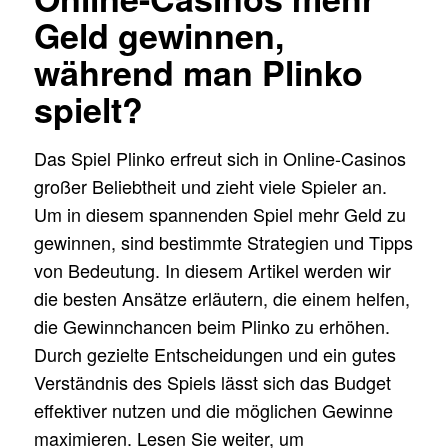
Geld gewinnen,
während man Plinko
spielt?
Das Spiel Plinko erfreut sich in Online-Casinos
großer Beliebtheit und zieht viele Spieler an.
Um in diesem spannenden Spiel mehr Geld zu
gewinnen, sind bestimmte Strategien und Tipps
von Bedeutung. In diesem Artikel werden wir
die besten Ansätze erläutern, die einem helfen,
die Gewinnchancen beim Plinko zu erhöhen.
Durch gezielte Entscheidungen und ein gutes
Verständnis des Spiels lässt sich das Budget
effektiver nutzen und die möglichen Gewinne
maximieren. Lesen Sie weiter, um