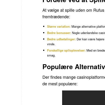
At vælge at spille uden om Rufus 
fremtrædende:
Større variation:
Mange alternative platfor
Bedre bonusser:
Nogle udenlandske casin
Bedre udbetalinger:
Der kan være højere u
vinde.
Forskellige spiloplevelser:
Med en bredere
smag.
Populære Alternativ
Der findes mange casinoplatforme,
de mest populære: