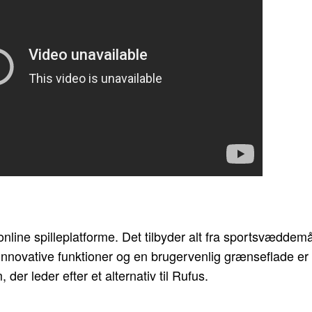
nline spilleplatforme. Det tilbyder alt fra sportsvæddemå
innovative funktioner og en brugervenlig grænseflade er
der leder efter et alternativ til Rufus.