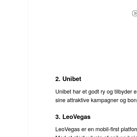
2. Unibet
Unibet har et godt ry og tilbyder 
sine attraktive kampagner og bonus
3. LeoVegas
LeoVegas er en mobil-first platform