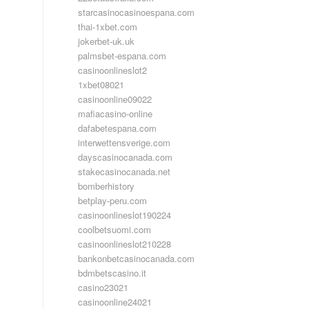
starcasinocasinoespana.com
thai-1xbet.com
jokerbet-uk.uk
palmsbet-espana.com
casinoonlineslot2
1xbet08021
casinoonline09022
mafiacasino-online
dafabetespana.com
interwettensverige.com
dayscasinocanada.com
stakecasinocanada.net
bomberhistory
betplay-peru.com
casinoonlineslot190224
coolbetsuomi.com
casinoonlineslot210228
bankonbetcasinocanada.com
bdmbetscasino.it
casino23021
casinoonline24021