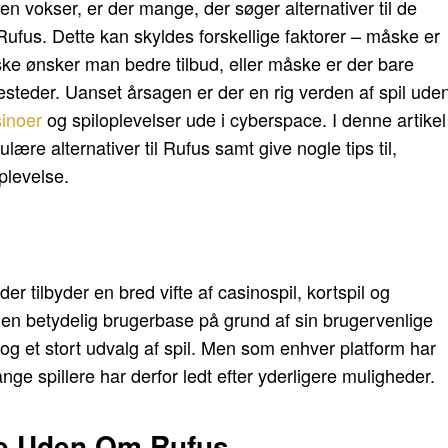
den vokser, er der mange, der søger alternativer til de
Rufus. Dette kan skyldes forskellige faktorer – måske er
ske ønsker man bedre tilbud, eller måske er der bare
lesteder. Uanset årsagen er der en rig verden af spil ude
inoer
og spiloplevelser ude i cyberspace. I denne artikel
lære alternativer til Rufus samt give nogle tips til,
plevelse.
der tilbyder en bred vifte af casinospil, kortspil og
n betydelig brugerbase på grund af sin brugervenlige
og et stort udvalg af spil. Men som enhver platform har
e spillere har derfor ledt efter yderligere muligheder.
lle Uden Om Rufus