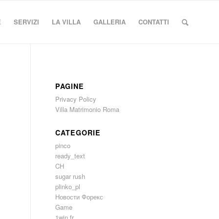
E
SERVIZI
LA VILLA
GALLERIA
CONTATTI
PAGINE
Privacy Policy
Villa Matrimonio Roma
CATEGORIE
pinco
ready_text
CH
sugar rush
plinko_pl
Новости Форекс
Game
1win fr