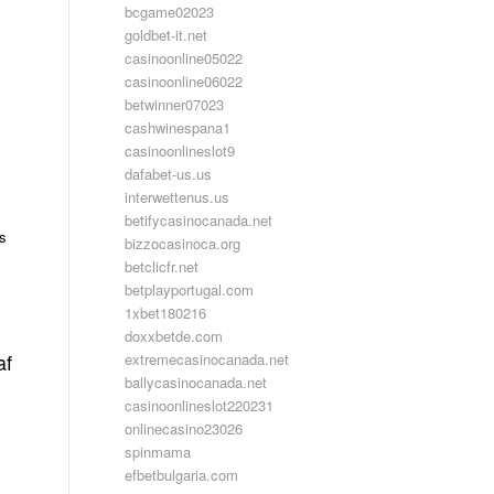
bcgame02023
goldbet-it.net
casinoonline05022
casinoonline06022
betwinner07023
cashwinespana1
casinoonlineslot9
dafabet-us.us
interwettenus.us
betifycasinocanada.net
es
bizzocasinoca.org
betclicfr.net
betplayportugal.com
1xbet180216
doxxbetde.com
af
extremecasinocanada.net
ballycasinocanada.net
casinoonlineslot220231
onlinecasino23026
spinmama
efbetbulgaria.com