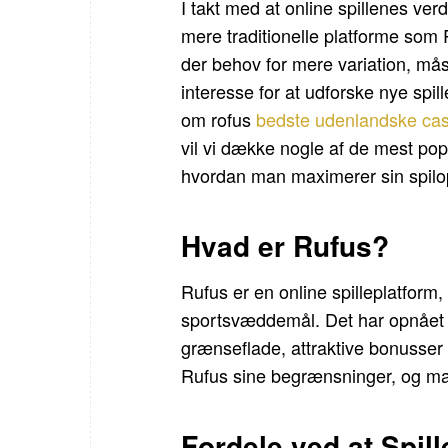
I takt med at online spillenes ver
mere traditionelle platforme som 
der behov for mere variation, må
interesse for at udforske nye spil
om rofus
bedste udenlandske cas
vil vi dække nogle af de mest popu
hvordan man maximerer sin spilo
Hvad er Rufus?
Rufus er en online spilleplatform, 
sportsvæddemål. Det har opnået e
grænseflade, attraktive bonusser 
Rufus sine begrænsninger, og mang
Fordele ved at Spi