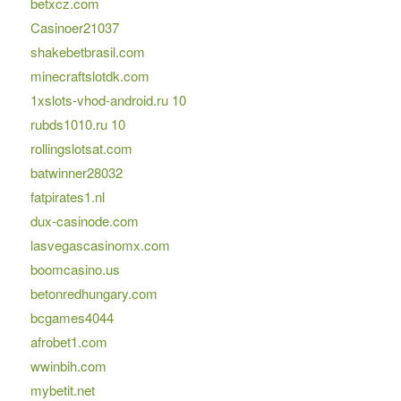
betxcz.com
Casinoer21037
shakebetbrasil.com
minecraftslotdk.com
1xslots-vhod-android.ru 10
rubds1010.ru 10
rollingslotsat.com
batwinner28032
fatpirates1.nl
dux-casinode.com
lasvegascasinomx.com
boomcasino.us
betonredhungary.com
bcgames4044
afrobet1.com
wwinbih.com
mybetit.net