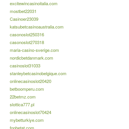
excitewincasinoitalia.com
mostbet22031
Casinoer23039
katsubetcasinoaustralia.com
casonoslot250316
casonoslot270318
maria-casino-sverige.com
nordicbetdanmark.com
casinoslot31033
stanleybetcasinobelgique.com
onlinecasinoslot20420
betboomperu.com
22betmz.com
slottica777.pl
onlinecasinoslot70424
mybetturkiye.com
fonbetat.com