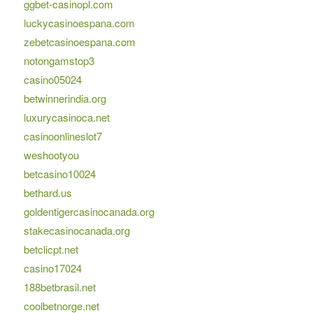
ggbet-casinopl.com
luckycasinoespana.com
zebetcasinoespana.com
notongamstop3
casino05024
betwinnerindia.org
luxurycasinoca.net
casinoonlineslot7
weshootyou
betcasino10024
bethard.us
goldentigercasinocanada.org
stakecasinocanada.org
betclicpt.net
casino17024
188betbrasil.net
coolbetnorge.net