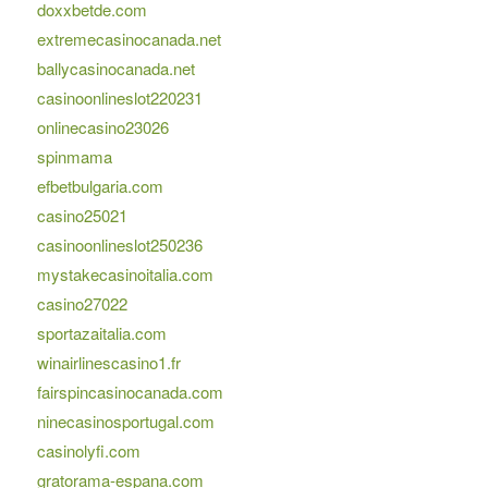
doxxbetde.com
extremecasinocanada.net
ballycasinocanada.net
casinoonlineslot220231
onlinecasino23026
spinmama
efbetbulgaria.com
casino25021
casinoonlineslot250236
mystakecasinoitalia.com
casino27022
sportazaitalia.com
winairlinescasino1.fr
fairspincasinocanada.com
ninecasinosportugal.com
casinolyfi.com
gratorama-espana.com