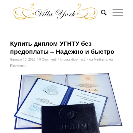
Купить диплом УГНТУ без
предоплаты – Надежно и быстро
/
/
/
Gennaio 10, 2026
0 Commenti
in
gosz-diplomas6
da
Mediterranea
Ricevimenti