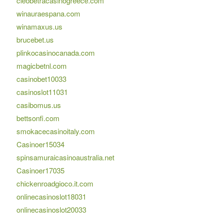
cleobetracasinogreece.com
winauraespana.com
winamaxus.us
brucebet.us
plinkocasinocanada.com
magicbetnl.com
casinobet10033
casinoslot11031
casibomus.us
bettsonfi.com
smokacecasinoitaly.com
Casinoer15034
spinsamuraicasinoaustralia.net
Casinoer17035
chickenroadgioco.it.com
onlinecasinoslot18031
onlinecasinoslot20033