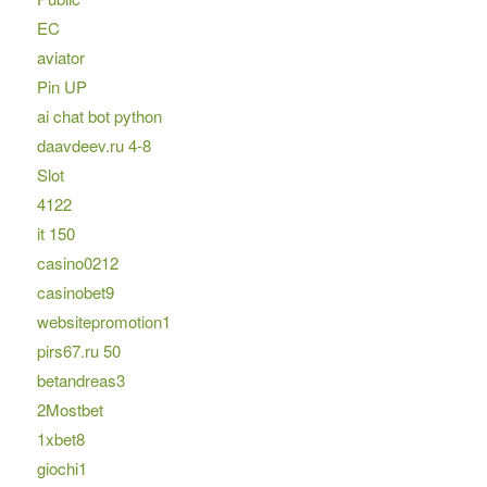
EC
aviator
Pin UP
ai chat bot python
daavdeev.ru 4-8
Slot
4122
it 150
casino0212
casinobet9
websitepromotion1
pirs67.ru 50
betandreas3
2Mostbet
1xbet8
giochi1