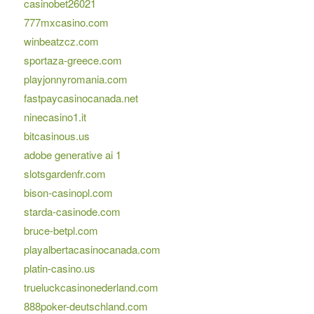
casinobet26021
777mxcasino.com
winbeatzcz.com
sportaza-greece.com
playjonnyromania.com
fastpaycasinocanada.net
ninecasino1.it
bitcasinous.us
adobe generative ai 1
slotsgardenfr.com
bison-casinopl.com
starda-casinode.com
bruce-betpl.com
playalbertacasinocanada.com
platin-casino.us
trueluckcasinonederland.com
888poker-deutschland.com