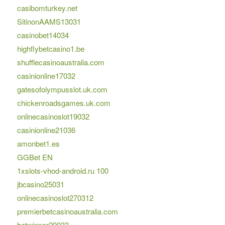
casibomturkey.net
SitinonAAMS13031
casinobet14034
highflybetcasino1.be
shufflecasinoaustralia.com
casinionline17032
gatesofolympusslot.uk.com
chickenroadsgames.uk.com
onlinecasinoslot19032
casinionline21036
amonbet1.es
GGBet EN
1xslots-vhod-android.ru 100
jbcasino25031
onlinecasinoslot270312
premierbetcasinoaustralia.com
betwinner29033