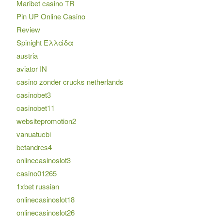
Maribet casino TR
Pin UP Online Casino
Review
Spinight Ελλάδα
austria
aviator IN
casino zonder crucks netherlands
casinobet3
casinobet11
websitepromotion2
vanuatucbi
betandres4
onlinecasinoslot3
casino01265
1xbet russian
onlinecasinoslot18
onlinecasinoslot26