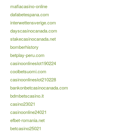
mafiacasino-online
dafabetespana.com
interwettensverige.com
dayscasinocanada.com
stakecasinocanada.net
bomberhistory
betplay-peru.com
casinoonlineslot190224
coolbetsuomi.com
casinoonlineslot210228
bankonbetcasinocanada.com
bdmbetscasino.it
casino23021
casinoonline24021
efbet-romania.net
betcasino25021