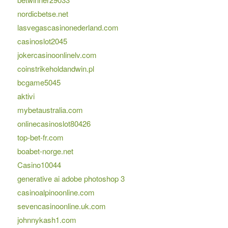
nordicbetse.net
lasvegascasinonederland.com
casinoslot2045
jokercasinoonlinelv.com
coinstrikeholdandwin.pl
bcgame5045
aktivi
mybetaustralia.com
onlinecasinoslot80426
top-bet-fr.com
boabet-norge.net
Casino10044
generative ai adobe photoshop 3
casinoalpinoonline.com
sevencasinoonline.uk.com
johnnykash1.com