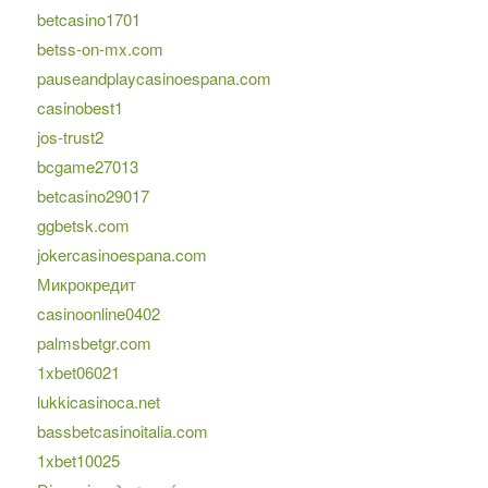
betcasino1701
betss-on-mx.com
pauseandplaycasinoespana.com
casinobest1
jos-trust2
bcgame27013
betcasino29017
ggbetsk.com
jokercasinoespana.com
Микрокредит
casinoonline0402
palmsbetgr.com
1xbet06021
lukkicasinoca.net
bassbetcasinoitalia.com
1xbet10025