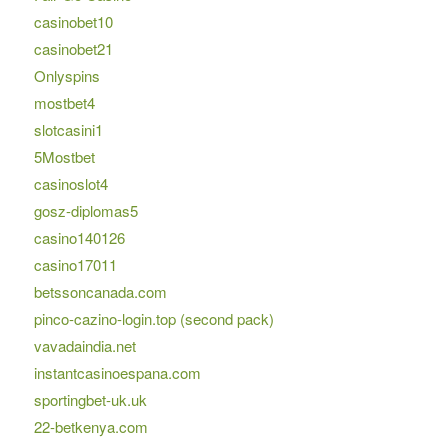
casinobet10
casinobet21
Onlyspins
mostbet4
slotcasini1
5Mostbet
casinoslot4
gosz-diplomas5
casino140126
casino17011
betssoncanada.com
pinco-cazino-login.top (second pack)
vavadaindia.net
instantcasinoespana.com
sportingbet-uk.uk
22-betkenya.com