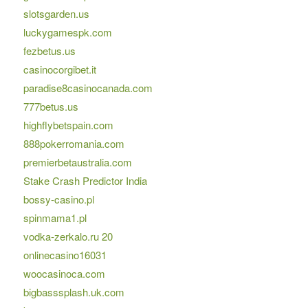
slotsgarden.us
luckygamespk.com
fezbetus.us
casinocorgibet.it
paradise8casinocanada.com
777betus.us
highflybetspain.com
888pokerromania.com
premierbetaustralia.com
Stake Crash Predictor India
bossy-casino.pl
spinmama1.pl
vodka-zerkalo.ru 20
onlinecasino16031
woocasinoca.com
bigbasssplash.uk.com