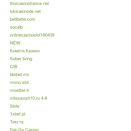
thorcasinofrance.net
lokicasinode.net
betibetie.com
socalb
onlinecasinoslot180439
NEW
Комета Казино
Sober living
CIB
bbrbet mx
mono slot
mostbet tr
mbousosh10.ru 4-8
Slots`
1xbet pt
Текста
Fair Go Casino