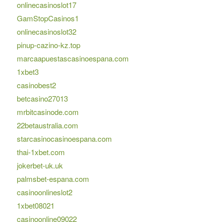
onlinecasinoslot17
GamStopCasinos1
onlinecasinoslot32
pinup-cazino-kz.top
marcaapuestascasinoespana.com
1xbet3
casinobest2
betcasino27013
mrbitcasinode.com
22betaustralia.com
starcasinocasinoespana.com
thai-1xbet.com
jokerbet-uk.uk
palmsbet-espana.com
casinoonlineslot2
1xbet08021
casinoonline09022