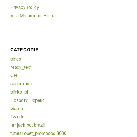
Privacy Policy
Villa Matrimonio Roma
CATEGORIE
pinco
ready_text
CH
sugar rush
plinko_pl
Новости Форекс
Game
1win fr
mr jack bet brazil
t.mesriobet_promocod 3000