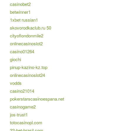
casinobet2
betwinner1
1xbet russian1
skovorodkaclub.ru 50
cityoflondonmile2
onlinecasinoslot2
casino01264
giochi
pinup-kazino-kz.top
onlinecasinoslot24
vodds
casino21014
pokerstarscasinoespana.net
casinogame2
jos-trust1
totocasinopl.com
22-bet-brasil.com