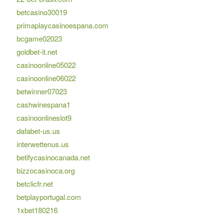
betcasino30019
primaplaycasinoespana.com
bcgame02023
goldbet-it.net
casinoonline05022
casinoonline06022
betwinner07023
cashwinespana1
casinoonlineslot9
dafabet-us.us
interwettenus.us
betifycasinocanada.net
bizzocasinoca.org
betclicfr.net
betplayportugal.com
1xbet180216