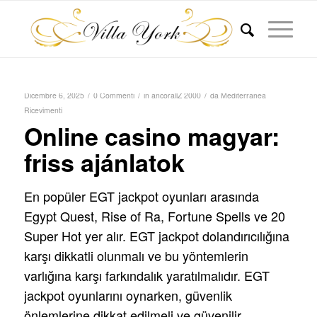
/
/
/
Dicembre 6, 2025
0 Commenti
in
ancorallZ 2000
da
Mediterranea
Ricevimenti
Online casino magyar:
friss ajánlatok
En popüler EGT jackpot oyunları arasında
Egypt Quest, Rise of Ra, Fortune Spells ve 20
Super Hot yer alır. EGT jackpot dolandırıcılığına
karşı dikkatli olunmalı ve bu yöntemlerin
varlığına karşı farkındalık yaratılmalıdır. EGT
jackpot oyunlarını oynarken, güvenlik
önlemlerine dikkat edilmeli ve güvenilir