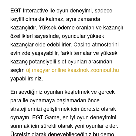
EGT Interactive ile oyun deneyimi, sadece
keyifli olmakla kalmaz, aynı zamanda
kazançlıdır. Yüksek ödeme oranları ve kazançlı
özellikleri sayesinde, oyuncular yüksek
kazançlar elde edebilirler. Casino atmosferini
evinizde yaşayabilir, farklı temalar ve yüksek
kazanç potansiyelli slot oyunları arasından
seçim
új magyar online kaszinók zoomout.hu
yapabilirsiniz.
En sevdiğiniz oyunları keşfetmek ve gerçek
para ile oynamaya başlamadan önce
stratejilerinizi geliştirmek için ücretsiz olarak
oynayın. EGT Game, en iyi oyun deneyimini
sunmak için sürekli olarak yeni oyunlar ekler.
Ücretsiz olarak deneyebileceğiniz bu demo