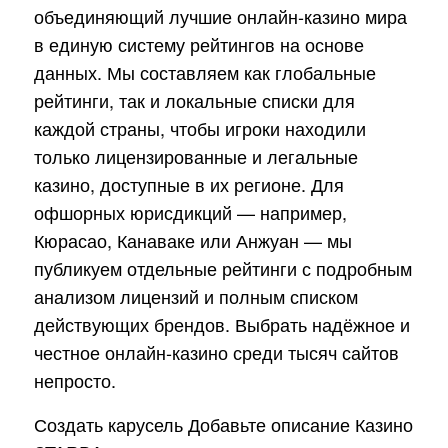
объединяющий лучшие онлайн‑казино мира
в единую систему рейтингов на основе
данных. Мы составляем как глобальные
рейтинги, так и локальные списки для
каждой страны, чтобы игроки находили
только лицензированные и легальные
казино, доступные в их регионе. Для
офшорных юрисдикций — например,
Кюрасао, Канаваке или Анжуан — мы
публикуем отдельные рейтинги с подробным
анализом лицензий и полным списком
действующих брендов. Выбрать надёжное и
честное онлайн‑казино среди тысяч сайтов
непросто.
Создать карусель Добавьте описание Казино