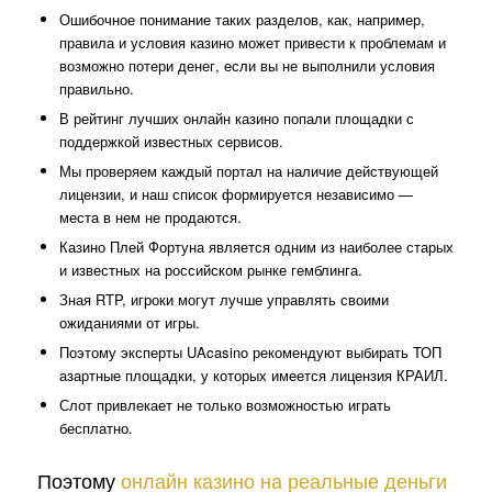
Ошибочное понимание таких разделов, как, например,
правила и условия казино может привести к проблемам и
возможно потери денег, если вы не выполнили условия
правильно.
В рейтинг лучших онлайн казино попали площадки с
поддержкой известных сервисов.
Мы проверяем каждый портал на наличие действующей
лицензии, и наш список формируется независимо —
места в нем не продаются.
Казино Плей Фортуна является одним из наиболее старых
и известных на российском рынке гемблинга.
Зная RTP, игроки могут лучше управлять своими
ожиданиями от игры.
Поэтому эксперты UAcasino рекомендуют выбирать ТОП
азартные площадки, у которых имеется лицензия КРАИЛ.
Слот привлекает не только возможностью играть
бесплатно.
Поэтому
онлайн казино на реальные деньги