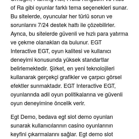
of Ra gibi oyunlar farklı tema seçenekleri sunar.
Bu sitelerde, oyuncular her türlü sorun ve
sorunlarını 7/24 destek hattı ile çözebilirler.
Ayrıca, bu sitelerde güvenli ve hızlı para yatırma
ve çekme olanakları da bulunur. EGT
Interactive EGT, oyun kalitesi ve kullanıcı
deneyimi konusunda yüksek standartlar
belirlemektedir. Şirket, en yeni teknolojileri
kullanarak gerçekçi grafikler ve çarpıcı görsel
efektler sunmaktadır. EGT Interactive EGT,
oyunlarında adil oyun politikalarına ve güvenli
oyun deneyimine öncelik verir.
Egt Demo, bedava egt slot demo oyunları
sunarak kullanıcılarının casino oyunlarının
keyfini çıkarmalarını sağlar. Egt demo slot