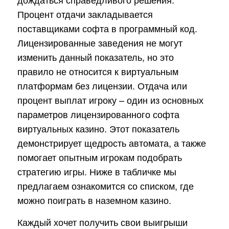
Процент отдачи закладывается
поставщиками софта в программный код.
Лицензированные заведения не могут
изменить данный показатель, но это
правило не относится к виртуальным
платформам без лицензии. Отдача или
процент выплат игроку – один из основных
параметров лицензированного софта
виртуальных казино. Этот показатель
демонстрирует щедрость автомата, а также
помогает опытным игрокам подобрать
стратегию игры. Ниже в табличке мы
предлагаем ознакомится со списком, где
можно поиграть в наземном казино.
Каждый хочет получить свои выигрыши