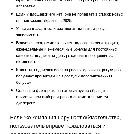
аппаратам.
Если у площадки его нет, она не попадает в список новых
онлайн казино Украины в 2025.
Участие в азартных играх может вызвать игровую
зависимость.
Бонусная программа включает подарок за регистрацию,
еженедельные и ежемесячные бонусы для постоянных
клиентов, подарки на день рождения и поощрение за
активность.
Клиенты, подписавшиеся на рассылку казино, регулярно
получают промокоды или доступ к дополнительным
бонусам.
Основным фактором, на который нужно обращать
внимание при выборе игрового автомата является
дисперсия.
Если же компания нарушает обязательства,
пользователь вправе пожаловаться и
дождаться справедливого решения.