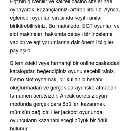
Egt’nin güvenilir ve kaliteli casino sitelerinde
oynayarak, kazançlarınızı artırabilirsiniz. Ayrıca,
eğlenceli oyunları sırasında keyifli anılar
biriktirebilirsiniz. Bu makalede, EGT oyunları ve
slot makineleri hakkında detaylı bir inceleme
yapıldı ve egt yorumlarına dair önemli bilgiler
paylaşıldı.
Sitemizdeki veya herhangi bir online casinodaki
katalogdan beğendiğiniz oyunu seçebilirsiniz.
Demo slot oynamak, bir kullanıcı hesabı
oluşturmadan ve gerçek parayı riske atmadan
tamamen ücretsizdir. Ancak ücretsiz oyun
modunda gerçek para ödülleri kazanmak
mümkün değildir. Her jackpot oyununda,
oyuncuların kazanabileceği büyük bir ödül
bulunur.