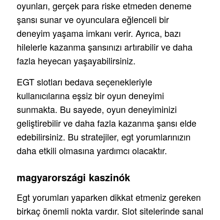
oyunları, gerçek para riske etmeden deneme
şansı sunar ve oyunculara eğlenceli bir
deneyim yaşama imkanı verir. Ayrıca, bazı
hilelerle kazanma şansınızı artırabilir ve daha
fazla heyecan yaşayabilirsiniz.
EGT slotları bedava seçenekleriyle
kullanıcılarına eşsiz bir oyun deneyimi
sunmakta. Bu sayede, oyun deneyiminizi
geliştirebilir ve daha fazla kazanma şansı elde
edebilirsiniz. Bu stratejiler, egt yorumlarınızın
daha etkili olmasına yardımcı olacaktır.
magyarországi kaszinók
Egt yorumları yaparken dikkat etmeniz gereken
birkaç önemli nokta vardır. Slot sitelerinde sanal