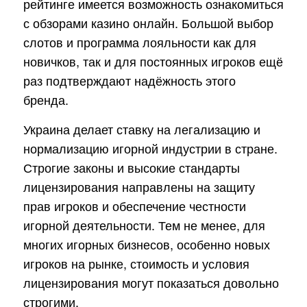
рейтинге имеется возможность ознакомиться
с обзорами казино онлайн. Большой выбор
слотов и программа лояльности как для
новичков, так и для постоянных игроков ещё
раз подтверждают надёжность этого
бренда.
Украина делает ставку на легализацию и
нормализацию игорной индустрии в стране.
Строгие законы и высокие стандарты
лицензирования направлены на защиту
прав игроков и обеспечение честности
игорной деятельности. Тем не менее, для
многих игорных бизнесов, особенно новых
игроков на рынке, стоимость и условия
лицензирования могут показаться довольно
строгими.