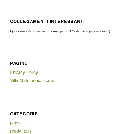
COLLEGAMENTI INTERESSANTI
Qui ci sono alcuni link interessanti per voi! Godetevi la permanenza :)
PAGINE
Privacy Policy
Villa Matrimonio Roma
CATEGORIE
pinco
ready_text