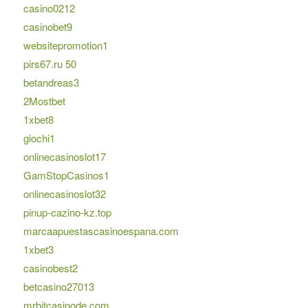
casino0212
casinobet9
websitepromotion1
pirs67.ru 50
betandreas3
2Mostbet
1xbet8
giochi1
onlinecasinoslot17
GamStopCasinos1
onlinecasinoslot32
pinup-cazino-kz.top
marcaapuestascasinoespana.com
1xbet3
casinobest2
betcasino27013
mrbitcasinode.com