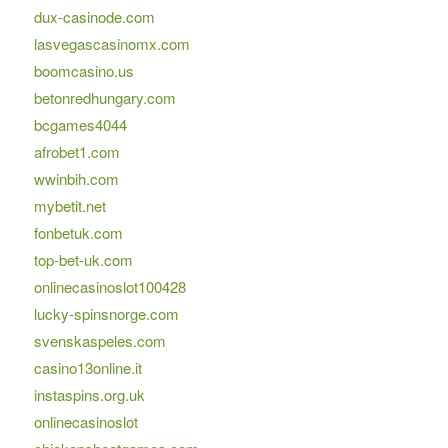
dux-casinode.com
lasvegascasinomx.com
boomcasino.us
betonredhungary.com
bcgames4044
afrobet1.com
wwinbih.com
mybetit.net
fonbetuk.com
top-bet-uk.com
onlinecasinoslot100428
lucky-spinsnorge.com
svenskaspeles.com
casino13online.it
instaspins.org.uk
onlinecasinoslot