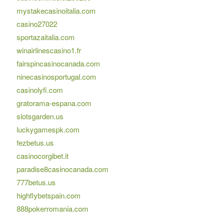
mystakecasinoitalia.com
casino27022
sportazaitalia.com
winairlinescasino1.fr
fairspincasinocanada.com
ninecasinosportugal.com
casinolyfi.com
gratorama-espana.com
slotsgarden.us
luckygamespk.com
fezbetus.us
casinocorgibet.it
paradise8casinocanada.com
777betus.us
highflybetspain.com
888pokerromania.com