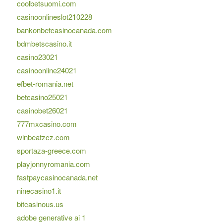
coolbetsuomi.com
casinoonlineslot210228
bankonbetcasinocanada.com
bdmbetscasino.it
casino23021
casinoonline24021
efbet-romania.net
betcasino25021
casinobet26021
777mxcasino.com
winbeatzcz.com
sportaza-greece.com
playjonnyromania.com
fastpaycasinocanada.net
ninecasino1.it
bitcasinous.us
adobe generative ai 1