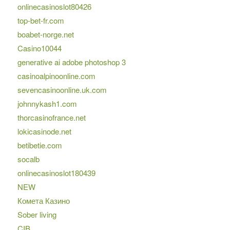
onlinecasinoslot80426
top-bet-fr.com
boabet-norge.net
Casino10044
generative ai adobe photoshop 3
casinoalpinoonline.com
sevencasinoonline.uk.com
johnnykash1.com
thorcasinofrance.net
lokicasinode.net
betibetie.com
socalb
onlinecasinoslot180439
NEW
Комета Казино
Sober living
CIB