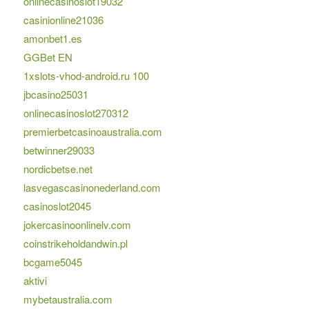
onlinecasinoslot19032
casinionline21036
amonbet1.es
GGBet EN
1xslots-vhod-android.ru 100
jbcasino25031
onlinecasinoslot270312
premierbetcasinoaustralia.com
betwinner29033
nordicbetse.net
lasvegascasinonederland.com
casinoslot2045
jokercasinoonlinelv.com
coinstrikeholdandwin.pl
bcgame5045
aktivi
mybetaustralia.com