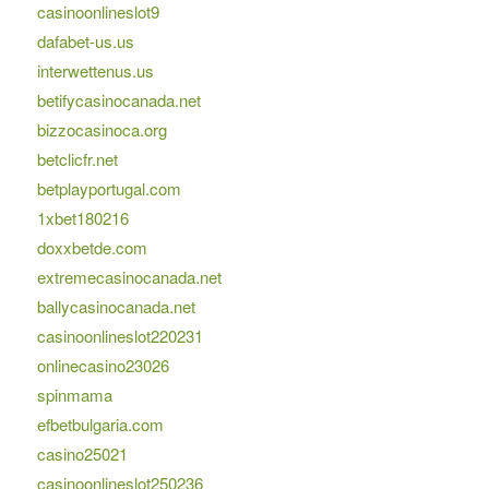
casinoonlineslot9
dafabet-us.us
interwettenus.us
betifycasinocanada.net
bizzocasinoca.org
betclicfr.net
betplayportugal.com
1xbet180216
doxxbetde.com
extremecasinocanada.net
ballycasinocanada.net
casinoonlineslot220231
onlinecasino23026
spinmama
efbetbulgaria.com
casino25021
casinoonlineslot250236