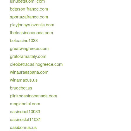
lunubetsuomi.com
betsson-france.com
sportazafrance.com
playjonnyslovenija.com
fbetcasinocanada.com
betcasino1033
greatwingreece.com
gratoramaitaly.com
cleobetracasinogreece.com
winauraespana.com
winamaxus.us
brucebet.us
plinkocasinocanada.com
magicbetnl.com
casinobet10033
casinoslot11031
casibomus.us