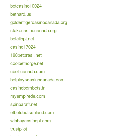
betcasino10024
bethard.us
goldentigercasinocanada.org
stakecasinocanada.org
betclicpt.net
casino17024
188betbrasil.net
coolbetnorge.net
cbet-canada.com
betplayscasinocanada.com
casinobdmbets.fr
myempirede.com
spinbarafr.net
efbetdeutschland.com
winbaycasinopt.com
trustpilot