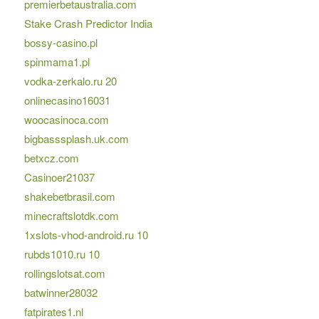
premierbetaustralia.com
Stake Crash Predictor India
bossy-casino.pl
spinmama1.pl
vodka-zerkalo.ru 20
onlinecasino16031
woocasinoca.com
bigbasssplash.uk.com
betxcz.com
Casinoer21037
shakebetbrasil.com
minecraftslotdk.com
1xslots-vhod-android.ru 10
rubds1010.ru 10
rollingslotsat.com
batwinner28032
fatpirates1.nl