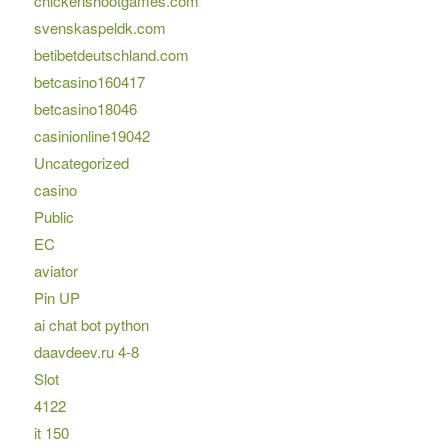
chickenshootgames.com
svenskaspeldk.com
betibetdeutschland.com
betcasino160417
betcasino18046
casinionline19042
Uncategorized
casino
Public
EC
aviator
Pin UP
ai chat bot python
daavdeev.ru 4-8
Slot
4122
it 150