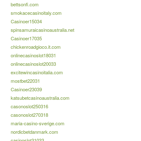
bettsonfi.com
smokacecasinoitaly.com
Casinoer15034
spinsamuraicasinoaustralia.net
Casinoer17035
chickenroadgioco.it.com
onlinecasinoslot18031
onlinecasinoslot20033
excitewincasinoitalia.com
mostbet22031
Casinoer23039
katsubetcasinoaustralia.com
casonoslot250316
casonoslot270318
maria-casino-sverige.com
nordicbetdanmark.com
casinoslot31033