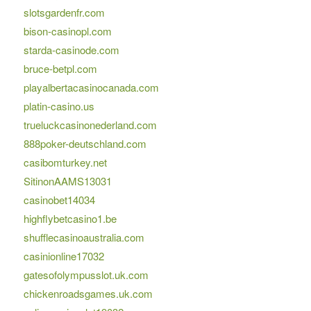
slotsgardenfr.com
bison-casinopl.com
starda-casinode.com
bruce-betpl.com
playalbertacasinocanada.com
platin-casino.us
trueluckcasinonederland.com
888poker-deutschland.com
casibomturkey.net
SitinonAAMS13031
casinobet14034
highflybetcasino1.be
shufflecasinoaustralia.com
casinionline17032
gatesofolympusslot.uk.com
chickenroadsgames.uk.com