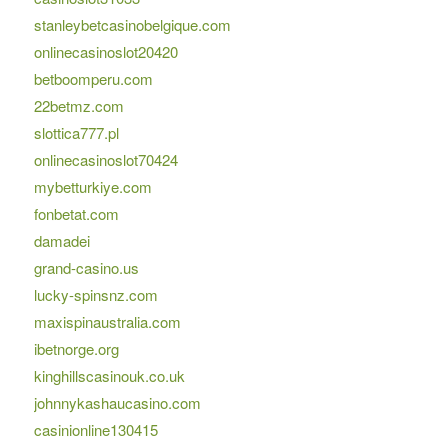
stanleybetcasinobelgique.com
onlinecasinoslot20420
betboomperu.com
22betmz.com
slottica777.pl
onlinecasinoslot70424
mybetturkiye.com
fonbetat.com
damadei
grand-casino.us
lucky-spinsnz.com
maxispinaustralia.com
ibetnorge.org
kinghillscasinouk.co.uk
johnnykashaucasino.com
casinionline130415