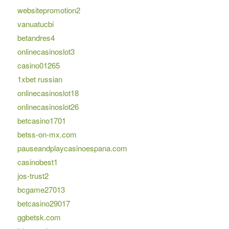
websitepromotion2
vanuatucbi
betandres4
onlinecasinoslot3
casino01265
1xbet russian
onlinecasinoslot18
onlinecasinoslot26
betcasino1701
betss-on-mx.com
pauseandplaycasinoespana.com
casinobest1
jos-trust2
bcgame27013
betcasino29017
ggbetsk.com