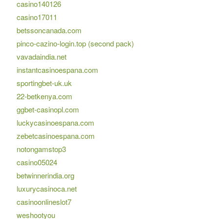
casino140126
casino17011
betssoncanada.com
pinco-cazino-login.top (second pack)
vavadaindia.net
instantcasinoespana.com
sportingbet-uk.uk
22-betkenya.com
ggbet-casinopl.com
luckycasinoespana.com
zebetcasinoespana.com
notongamstop3
casino05024
betwinnerindia.org
luxurycasinoca.net
casinoonlineslot7
weshootyou