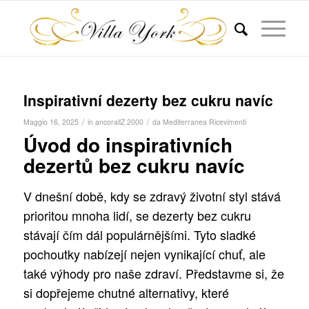
Inspirativní dezerty bez cukru navíc
/
/
Maggio 16, 2025
in
ancorallZ 2000
da
Mediterranea Ricevimenti
Úvod do inspirativních
dezertů bez cukru navíc
V dnešní době, kdy se zdravý životní styl stává
prioritou mnoha lidí, se dezerty bez cukru
stávají čím dál populárnějšími. Tyto sladké
pochoutky nabízejí nejen vynikající chuť, ale
také výhody pro naše zdraví. Představme si, že
si dopřejeme chutné alternativy, které