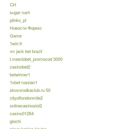
CH
sugar rush
plinko_pl
Новости Форекс
Game
1win fr
mr jack bet brazil
t.mesriobet_promocod 3000
casinobet2
betwinner1
1xbet russian1
skovorodkaclub.ru 50
cityoflondonmile2
onlinecasinoslot2
casino01264
giochi
pinup-kazino-kz.top