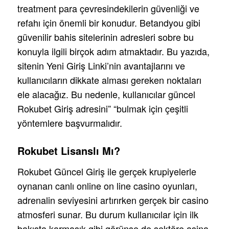
treatment para çevresindekilerin güvenliği ve
refahı için önemli bir konudur. Betandyou gibi
güvenilir bahis sitelerinin adresleri sobre bu
konuyla ilgili birçok adım atmaktadır. Bu yazıda,
sitenin Yeni Giriş Linki’nin avantajlarını ve
kullanıcıların dikkate alması gereken noktaları
ele alacağız. Bu nedenle, kullanıcılar güncel
Rokubet Giriş adresini” “bulmak için çeşitli
yöntemlere başvurmalıdır.
Rokubet Lisanslı Mı?
Rokubet Güncel Giriş ile gerçek krupiyelerle
oynanan canlı online on line casino oyunları,
adrenalin seviyesini artırırken gerçek bir casino
atmosferi sunar. Bu durum kullanıcılar için ilk
bakışta karmaşık gibi görünse de sektöre aşina