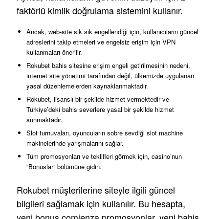
faktörlü kimlik doğrulama sistemini kullanır.
Ancak, web-site sık sık engellendiği için, kullanıcıların güncel
adreslerini takip etmeleri ve engelsiz erişim için VPN
kullanmaları önerilir.
Rokubet bahis sitesine erişim engeli getirilmesinin nedeni,
internet site yönetimi tarafından değil, ülkemizde uygulanan
yasal düzenlemelerden kaynaklanmaktadır.
Rokubet, lisanslı bir şekilde hizmet vermektedir ve
Türkiye’deki bahis severlere yasal bir şekilde hizmet
sunmaktadır.
Slot turnuvaları, oyuncuların sobre sevdiği slot machine
makinelerinde yarışmalarını sağlar.
Tüm promosyonları ve teklifleri görmek için, casino’nun
“Bonuslar” bölümüne gidin.
Rokubet müşterilerine siteyle ilgili güncel
bilgileri sağlamak için kullanılır. Bu hesapta,
yeni bonus comienza promosyonlar, yeni bahis