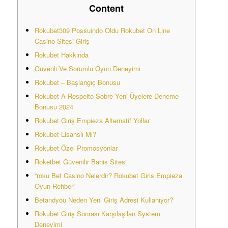
Content
Rokubet309 Possuindo Oldu Rokubet On Line
Casino Sitesi Giriş
Rokubet Hakkında
Güvenli Ve Sorumlu Oyun Deneyimi
Rokubet – Başlangıç Bonusu
Rokubet A Respeito Sobre Yeni Üyelere Deneme
Bonusu 2024
Rokubet Giriş Empieza Alternatif Yollar
Rokubet Lisanslı Mı?
Rokubet Özel Promosyonlar
Roketbet Güvenilir Bahis Sitesi
“roku Bet Casino Nelerdir? Rokubet Giris Empieza
Oyun Rehberi
Betandyou Neden Yeni Giriş Adresi Kullanıyor?
Rokubet Giriş Sonrası Karşılaşılan System
Deneyimi