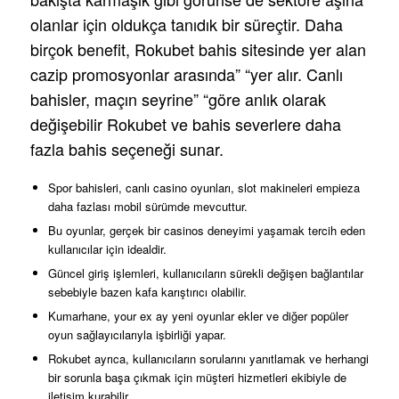
olanlar için oldukça tanıdık bir süreçtir. Daha
birçok benefit, Rokubet bahis sitesinde yer alan
cazip promosyonlar arasında” “yer alır. Canlı
bahisler, maçın seyrine” “göre anlık olarak
değişebilir Rokubet ve bahis severlere daha
fazla bahis seçeneği sunar.
Spor bahisleri, canlı casino oyunları, slot makineleri empieza
daha fazlası mobil sürümde mevcuttur.
Bu oyunlar, gerçek bir casinos deneyimi yaşamak tercih eden
kullanıcılar için idealdir.
Güncel giriş işlemleri, kullanıcıların sürekli değişen bağlantılar
sebebiyle bazen kafa karıştırıcı olabilir.
Kumarhane, your ex ay yeni oyunlar ekler ve diğer popüler
oyun sağlayıcılarıyla işbirliği yapar.
Rokubet ayrıca, kullanıcıların sorularını yanıtlamak ve herhangi
bir sorunla başa çıkmak için müşteri hizmetleri ekibiyle de
iletişim kurabilir.