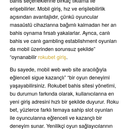
bahis seçeneklerine birkaç tıklama ile
erişebilirler. Mobil giriş, hız ve erişilebilirlik
açısından avantajlıdır, çünkü oyuncular
masaüstü cihazlarına bağımlı kalmadan her an
bahis oynama fırsatı yakalarlar. Ayrıca, canlı
bahis ve canlı gambling establishment oyunları
da mobil üzerinden sorunsuz şekilde”
“oynanabilir
rokubet giriş
.
Bu sayede, mobil web web site aracılığıyla
eğlenceli sigue kazançlı” “bir oyun deneyimi
yaşayabilirsiniz. Rokubet bahis sitesi yönetimi,
bu durumun farkında olarak, kullanıcılarına en
yeni giriş adresini hızlı bir şekilde duyurur. Roku
bet, yüzlerce farklı temaya sahip slot oyunları
ile oyuncularına eğlenceli ve kazançlı bir
deneyim sunar. Yenilikçi oyun sağlayıcılarının