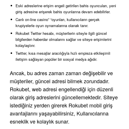
Eski adreslerine erişim engeli getirilen bahis oyuncuları, yeni
giriş adresine erişerek bahis oyunlarına devam edebilirler.
Canlı on-line casino” “oyunları, kullanıcıların gerçek
krupiyelerle oyun oynamalarına olanak tanır.
Rokubet Twitter hesabı, müşterilerin siteyle ilgili güncel
bilgilerden haberdar olmalarını sağlar ve siteye erişimlerini
kolaylaştırır.
Twitter, kısa mesajlar aracılığıyla hızlı empieza etkileşimli
iletişim sağlayan popüler bir sosyal medya ağıdır.
Ancak, bu adres zaman zaman değişebilir ve
müşteriler, güncel adresi bilmek zorundadır.
Rokubet, web adresi engellendiği için düzenli
olarak giriş adreslerini güncellemektedir. Siteye
istediğiniz yerden girerek Rokubet mobil giriş
avantajlarını yaşayabilirsiniz, Kullanıcılarına
esneklik ve kolaylık sunar.