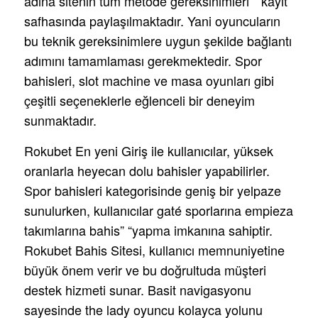
adına sitenin tüm metode gereksinimleri” “kayıt
safhasında paylaşılmaktadır. Yani oyuncuların
bu teknik gereksinimlere uygun şekilde bağlantı
adımını tamamlaması gerekmektedir. Spor
bahisleri, slot machine ve masa oyunları gibi
çeşitli seçeneklerle eğlenceli bir deneyim
sunmaktadır.
Rokubet En yeni Giriş ile kullanıcılar, yüksek
oranlarla heyecan dolu bahisler yapabilirler.
Spor bahisleri kategorisinde geniş bir yelpaze
sunulurken, kullanıcılar gaté sporlarına empieza
takımlarına bahis” “yapma imkanına sahiptir.
Rokubet Bahis Sitesi, kullanıcı memnuniyetine
büyük önem verir ve bu doğrultuda müşteri
destek hizmeti sunar. Basit navigasyonu
sayesinde the lady oyuncu kolayca yolunu