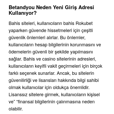
Betandyou Neden Yeni Giriş Adresi
Kullanıyor?
Bahis siteleri, kullanıcıların bahis Rokubet
yaparken güvende hissetmeleri için çeşitli
güvenlik önlemleri alırlar. Bu önlemler,
kullanıcıların hesap bilgilerinin korunmasını ve
ödemelerin güvenli bir şekilde yapılmasını
sağlar. Bahis ve casino sitelerinin adresleri,
kullanıcıların keyifli vakit geçirmeleri için birçok
farklı seçenek sunarlar. Ancak, bu sitelerin
güvenilirliği ve lisansları hakkında bilgi sahibi
olmak kullanıcılar için oldukça önemlidir.
Lisanssız sitelere girmek, kullanıcıların kişisel
ve” “finansal bilgilerinin çalınmasına neden
olabilir.