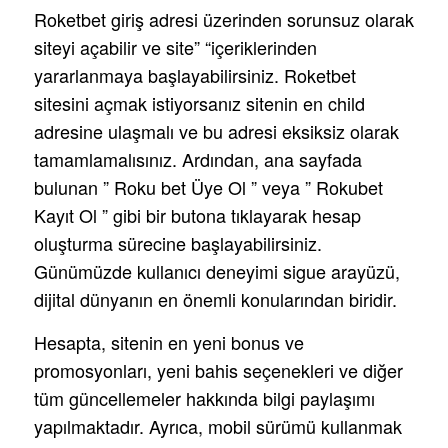
Roketbet giriş adresi üzerinden sorunsuz olarak
siteyi açabilir ve site” “içeriklerinden
yararlanmaya başlayabilirsiniz. Roketbet
sitesini açmak istiyorsanız sitenin en child
adresine ulaşmalı ve bu adresi eksiksiz olarak
tamamlamalısınız. Ardından, ana sayfada
bulunan ” Roku bet Üye Ol ” veya ” Rokubet
Kayıt Ol ” gibi bir butona tıklayarak hesap
oluşturma sürecine başlayabilirsiniz.
Günümüzde kullanıcı deneyimi sigue arayüzü,
dijital dünyanın en önemli konularından biridir.
Hesapta, sitenin en yeni bonus ve
promosyonları, yeni bahis seçenekleri ve diğer
tüm güncellemeler hakkında bilgi paylaşımı
yapılmaktadır. Ayrıca, mobil sürümü kullanmak