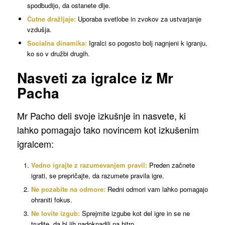
spodbudijo, da ostanete dlje.
Čutne dražljaje:
Uporaba svetlobe in zvokov za ustvarjanje
vzdušja.
Socialna dinamika:
Igralci so pogosto bolj nagnjeni k igranju,
ko so v družbi drugih.
Nasveti za igralce iz Mr
Pacha
Mr Pacho deli svoje izkušnje in nasvete, ki
lahko pomagajo tako novincem kot izkušenim
igralcem:
Vedno igrajte z razumevanjem pravil:
Preden začnete
igrati, se prepričajte, da razumete pravila igre.
Ne pozabite na odmore:
Redni odmori vam lahko pomagajo
ohraniti fokus.
Ne lovite izgub:
Sprejmite izgube kot del igre in se ne
trudite, da bi jih nadoknadili na hitro.