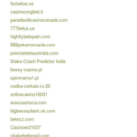
fezbetus.us
casinocorgibet.it
paradise8casinocanada.com
777betus.us
highflybetspain.com
888pokerromania.com
premierbetaustralia.com
Stake Crash Predictor India
bossy-casino.pl
spinmama1.pl
vodka-zerkalo.ru 20
onlinecasino16031
woocasinoca.com
bigbasssplash.uk.com
betxcz.com
Casinoer21037
shakebetbrasil.com