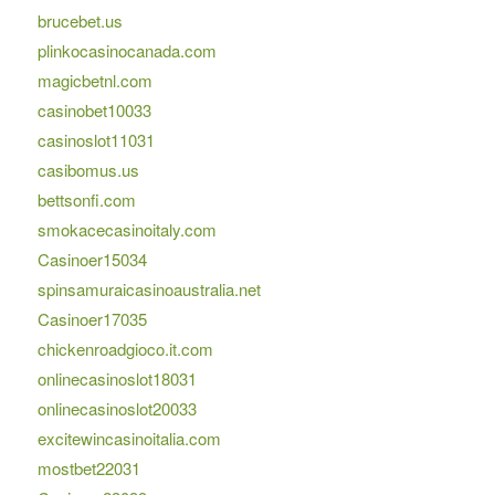
brucebet.us
plinkocasinocanada.com
magicbetnl.com
casinobet10033
casinoslot11031
casibomus.us
bettsonfi.com
smokacecasinoitaly.com
Casinoer15034
spinsamuraicasinoaustralia.net
Casinoer17035
chickenroadgioco.it.com
onlinecasinoslot18031
onlinecasinoslot20033
excitewincasinoitalia.com
mostbet22031