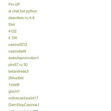
Pin UP
ai chat bot python
daavdeev.ru 4-8
Slot
4122
it 150
casino0212
casinobet9
websitepromotion1
pirs67.ru 50
betandreas3
2Mostbet
1xbet8
giochi1
onlinecasinoslot17
GamStopCasinos1