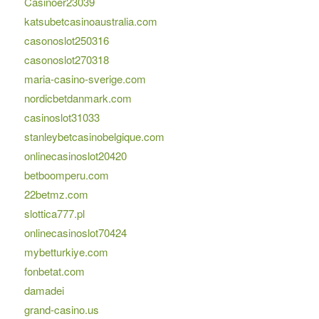
Casinoer23039
katsubetcasinoaustralia.com
casonoslot250316
casonoslot270318
maria-casino-sverige.com
nordicbetdanmark.com
casinoslot31033
stanleybetcasinobelgique.com
onlinecasinoslot20420
betboomperu.com
22betmz.com
slottica777.pl
onlinecasinoslot70424
mybetturkiye.com
fonbetat.com
damadei
grand-casino.us