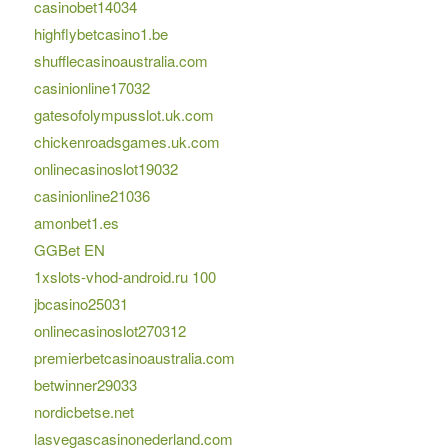
casinobet14034
highflybetcasino1.be
shufflecasinoaustralia.com
casinionline17032
gatesofolympusslot.uk.com
chickenroadsgames.uk.com
onlinecasinoslot19032
casinionline21036
amonbet1.es
GGBet EN
1xslots-vhod-android.ru 100
jbcasino25031
onlinecasinoslot270312
premierbetcasinoaustralia.com
betwinner29033
nordicbetse.net
lasvegascasinonederland.com