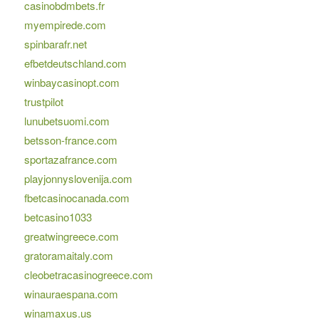
casinobdmbets.fr
myempirede.com
spinbarafr.net
efbetdeutschland.com
winbaycasinopt.com
trustpilot
lunubetsuomi.com
betsson-france.com
sportazafrance.com
playjonnyslovenija.com
fbetcasinocanada.com
betcasino1033
greatwingreece.com
gratoramaitaly.com
cleobetracasinogreece.com
winauraespana.com
winamaxus.us