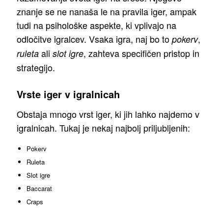
znanje se ne nanaša le na pravila iger, ampak
tudi na psihološke aspekte, ki vplivajo na
odločitve igralcev. Vsaka igra, naj bo to
,
pokerv
ali
, zahteva specifičen pristop in
ruleta
slot igre
strategijo.
Vrste iger v igralnicah
Obstaja mnogo vrst iger, ki jih lahko najdemo v
igralnicah. Tukaj je nekaj najbolj priljubljenih:
Pokerv
Ruleta
Slot igre
Baccarat
Craps