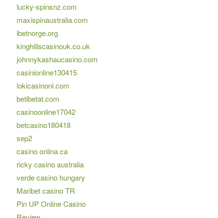
lucky-spinsnz.com
maxispinaustralia.com
ibetnorge.org
kinghillscasinouk.co.uk
johnnykashaucasino.com
casinionline130415
lokicasinonl.com
betibetat.com
casinoonline17042
betcasino180418
sep2
casino onlina ca
ricky casino australia
verde casino hungary
Maribet casino TR
Pin UP Online Casino
Review