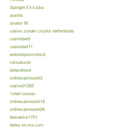
Spinight Ελλάδα
austria
aviator IN
casino zonder crucks netherlands
casinobet3
casinobet11
websitepromotion2
vanuatucbi
betandres4
onlinecasinoslot3
casino01265
1xbet russian
onlinecasinoslot18
onlinecasinoslot26
betcasino1701
betss-on-mx.com