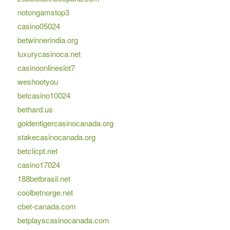
notongamstop3
casino05024
betwinnerindia.org
luxurycasinoca.net
casinoonlineslot7
weshootyou
betcasino10024
bethard.us
goldentigercasinocanada.org
stakecasinocanada.org
betclicpt.net
casino17024
188betbrasil.net
coolbetnorge.net
cbet-canada.com
betplayscasinocanada.com