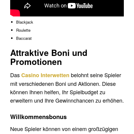
Blackjack
Roulette
Baccarat
Attraktive Boni und
Promotionen
Das
belohnt seine Spieler
Casino Interwetten
mit verschiedenen Boni und Aktionen. Diese
können Ihnen helfen, Ihr Spielbudget zu
erweitern und Ihre Gewinnchancen zu erhöhen.
Willkommensbonus
Neue Spieler können von einem großzügigen