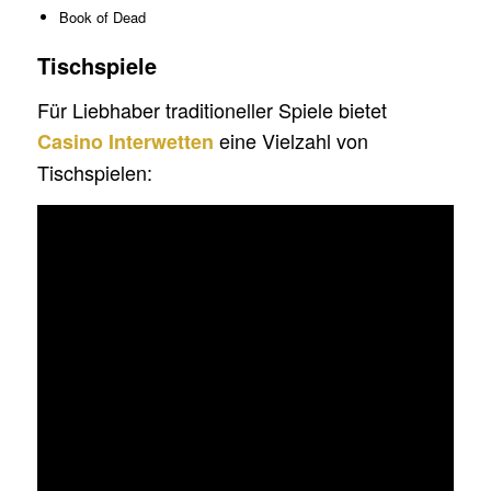
Book of Dead
Tischspiele
Für Liebhaber traditioneller Spiele bietet
eine Vielzahl von
Casino Interwetten
Tischspielen: