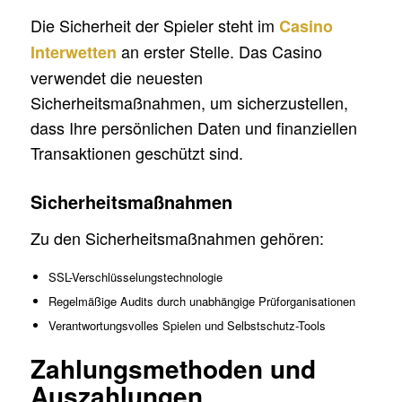
Die Sicherheit der Spieler steht im
Casino
an erster Stelle. Das Casino
Interwetten
verwendet die neuesten
Sicherheitsmaßnahmen, um sicherzustellen,
dass Ihre persönlichen Daten und finanziellen
Transaktionen geschützt sind.
Sicherheitsmaßnahmen
Zu den Sicherheitsmaßnahmen gehören:
SSL-Verschlüsselungstechnologie
Regelmäßige Audits durch unabhängige Prüforganisationen
Verantwortungsvolles Spielen und Selbstschutz-Tools
Zahlungsmethoden und
Auszahlungen