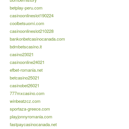
betplay-peru.com
casinoonlineslot190224
coolbetsuomi.com
casinoonlineslot210228
bankonbetcasinocanada.com
bdmbetscasino.it
casino23021
casinoonline24021
efbet-romania.net
betcasino25021
casinobet26021
777mxcasino.com
winbeatzcz.com
sportaza-greece.com
playjonnyromania.com
fastpaycasinocanada.net