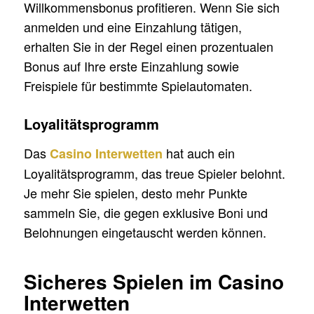
Willkommensbonus profitieren. Wenn Sie sich
anmelden und eine Einzahlung tätigen,
erhalten Sie in der Regel einen prozentualen
Bonus auf Ihre erste Einzahlung sowie
Freispiele für bestimmte Spielautomaten.
Loyalitätsprogramm
Das
hat auch ein
Casino Interwetten
Loyalitätsprogramm, das treue Spieler belohnt.
Je mehr Sie spielen, desto mehr Punkte
sammeln Sie, die gegen exklusive Boni und
Belohnungen eingetauscht werden können.
Sicheres Spielen im Casino
Interwetten