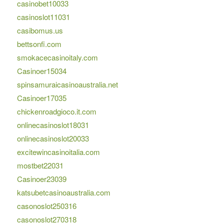
casinobet10033
casinoslot11031
casibomus.us
bettsonfi.com
smokacecasinoitaly.com
Casinoer15034
spinsamuraicasinoaustralia.net
Casinoer17035
chickenroadgioco.it.com
onlinecasinoslot18031
onlinecasinoslot20033
excitewincasinoitalia.com
mostbet22031
Casinoer23039
katsubetcasinoaustralia.com
casonoslot250316
casonoslot270318