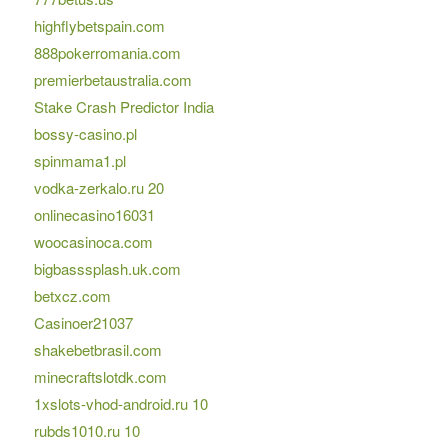
highflybetspain.com
888pokerromania.com
premierbetaustralia.com
Stake Crash Predictor India
bossy-casino.pl
spinmama1.pl
vodka-zerkalo.ru 20
onlinecasino16031
woocasinoca.com
bigbasssplash.uk.com
betxcz.com
Casinoer21037
shakebetbrasil.com
minecraftslotdk.com
1xslots-vhod-android.ru 10
rubds1010.ru 10