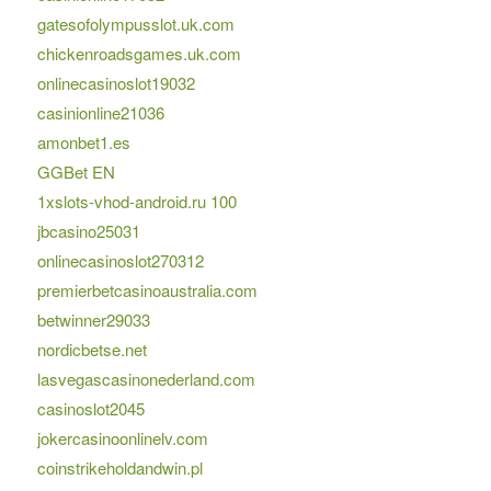
gatesofolympusslot.uk.com
chickenroadsgames.uk.com
onlinecasinoslot19032
casinionline21036
amonbet1.es
GGBet EN
1xslots-vhod-android.ru 100
jbcasino25031
onlinecasinoslot270312
premierbetcasinoaustralia.com
betwinner29033
nordicbetse.net
lasvegascasinonederland.com
casinoslot2045
jokercasinoonlinelv.com
coinstrikeholdandwin.pl