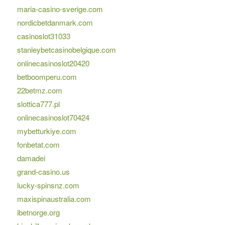
maria-casino-sverige.com
nordicbetdanmark.com
casinoslot31033
stanleybetcasinobelgique.com
onlinecasinoslot20420
betboomperu.com
22betmz.com
slottica777.pl
onlinecasinoslot70424
mybetturkiye.com
fonbetat.com
damadei
grand-casino.us
lucky-spinsnz.com
maxispinaustralia.com
ibetnorge.org