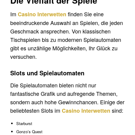
Die Vielfalt der Spiele
Im
finden Sie eine
Casino Interwetten
beeindruckende Auswahl an Spielen, die jeden
Geschmack ansprechen. Von klassischen
Tischspielen bis zu modernen Spielautomaten
gibt es unzählige Möglichkeiten, Ihr Glück zu
versuchen.
Slots und Spielautomaten
Die Spielautomaten bieten nicht nur
fantastische Grafik und aufregende Themen,
sondern auch hohe Gewinnchancen. Einige der
beliebtesten Slots im
sind:
Casino Interwetten
Starburst
Gonzo’s Quest