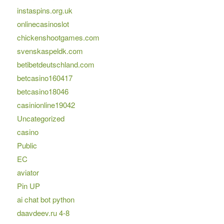
instaspins.org.uk
onlinecasinoslot
chickenshootgames.com
svenskaspeldk.com
betibetdeutschland.com
betcasino160417
betcasino18046
casinionline19042
Uncategorized
casino
Public
EC
aviator
Pin UP
ai chat bot python
daavdeev.ru 4-8