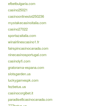
efbetbulgaria.com
casino25021
casinoonlineslot250236
mystakecasinoitalia.com
casino27022
sportazaitalia.com
winairlinescasino1.fr
fairspincasinocanada.com
ninecasinosportugal.com
casinolyfi.com
gratorama-espana.com
slotsgarden.us
luckygamespk.com
fezbetus.us
casinocorgibet.it
paradise8casinocanada.com
777betus.us