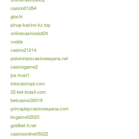
casino01264
giochi
pinup-kazino-kz.top
onlinecasinoslot24
vodds
casino21014
pokerstarscasinoespana.net
casinogame2
jos-trust1
totocasinopl.com
22-bet-brasil.com
betcasino30019
primaplaycasinoespana.com
bcgame02023
goldbet-it.net
casinoonline05022