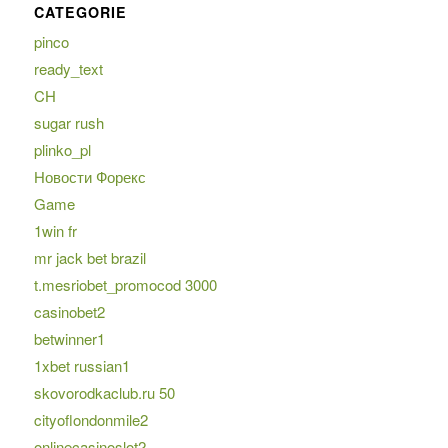
CATEGORIE
pinco
ready_text
CH
sugar rush
plinko_pl
Новости Форекс
Game
1win fr
mr jack bet brazil
t.mesriobet_promocod 3000
casinobet2
betwinner1
1xbet russian1
skovorodkaclub.ru 50
cityoflondonmile2
onlinecasinoslot2