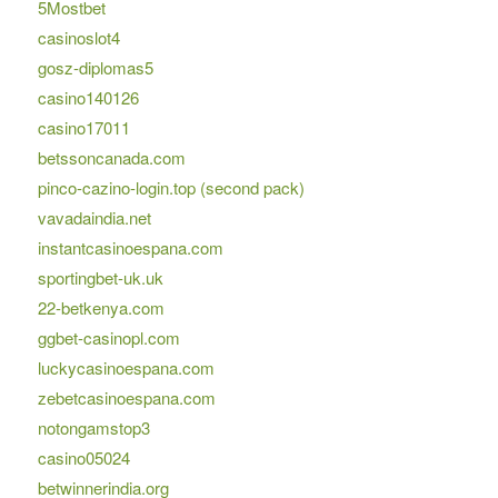
5Mostbet
casinoslot4
gosz-diplomas5
casino140126
casino17011
betssoncanada.com
pinco-cazino-login.top (second pack)
vavadaindia.net
instantcasinoespana.com
sportingbet-uk.uk
22-betkenya.com
ggbet-casinopl.com
luckycasinoespana.com
zebetcasinoespana.com
notongamstop3
casino05024
betwinnerindia.org