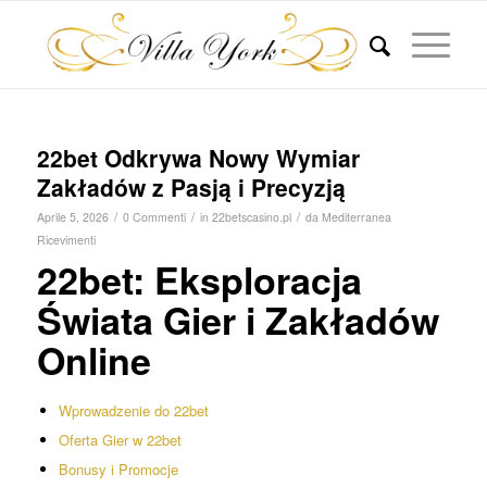
22bet Odkrywa Nowy Wymiar
Zakładów z Pasją i Precyzją
/
/
/
Aprile 5, 2026
0 Commenti
in
22betscasino.pl
da
Mediterranea
Ricevimenti
22bet: Eksploracja
Świata Gier i Zakładów
Online
Wprowadzenie do 22bet
Oferta Gier w 22bet
Bonusy i Promocje