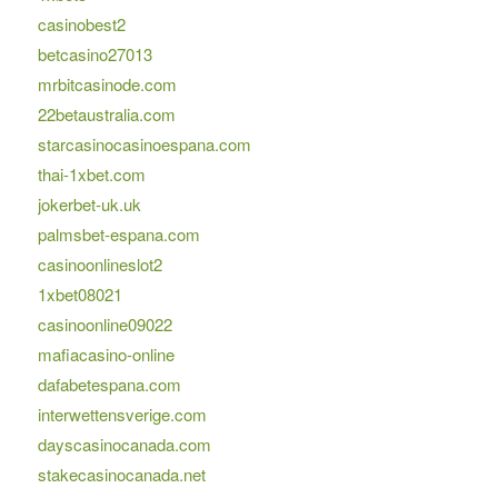
casinobest2
betcasino27013
mrbitcasinode.com
22betaustralia.com
starcasinocasinoespana.com
thai-1xbet.com
jokerbet-uk.uk
palmsbet-espana.com
casinoonlineslot2
1xbet08021
casinoonline09022
mafiacasino-online
dafabetespana.com
interwettensverige.com
dayscasinocanada.com
stakecasinocanada.net