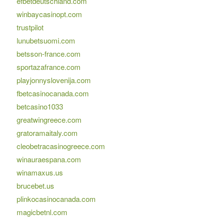
efbetdeutschland.com
winbaycasinopt.com
trustpilot
lunubetsuomi.com
betsson-france.com
sportazafrance.com
playjonnyslovenija.com
fbetcasinocanada.com
betcasino1033
greatwingreece.com
gratoramaitaly.com
cleobetracasinogreece.com
winauraespana.com
winamaxus.us
brucebet.us
plinkocasinocanada.com
magicbetnl.com