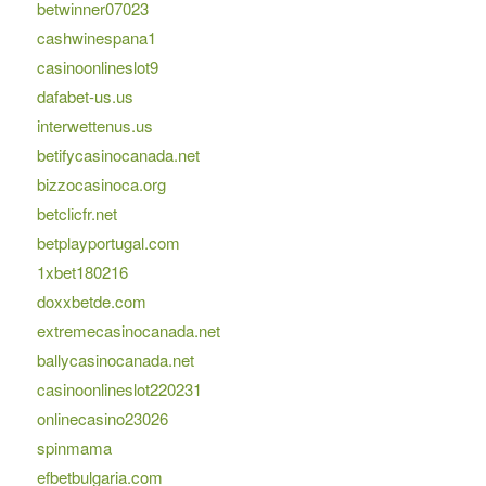
betwinner07023
cashwinespana1
casinoonlineslot9
dafabet-us.us
interwettenus.us
betifycasinocanada.net
bizzocasinoca.org
betclicfr.net
betplayportugal.com
1xbet180216
doxxbetde.com
extremecasinocanada.net
ballycasinocanada.net
casinoonlineslot220231
onlinecasino23026
spinmama
efbetbulgaria.com