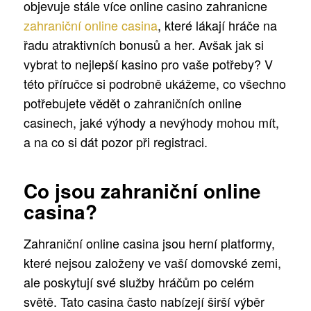
objevuje stále více online casino zahranicne
zahraniční online casina
, které lákají hráče na
řadu atraktivních bonusů a her. Avšak jak si
vybrat to nejlepší kasino pro vaše potřeby? V
této příručce si podrobně ukážeme, co všechno
potřebujete vědět o zahraničních online
casinech, jaké výhody a nevýhody mohou mít,
a na co si dát pozor při registraci.
Co jsou zahraniční online
casina?
Zahraniční online casina jsou herní platformy,
které nejsou založeny ve vaší domovské zemi,
ale poskytují své služby hráčům po celém
světě. Tato casina často nabízejí širší výběr