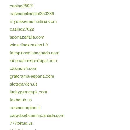
casino25021
casinoonlineslot250236
mystakecasinoitalia.com
casino27022
sportazaitalia.com
winairlinescasino1.fr
fairspincasinocanada.com
ninecasinosportugal.com
casinolyfi.com
gratorama-espana.com
slotsgarden.us
luckygamespk.com
fezbetus.us
casinocorgibet.it
paradise8casinocanada.com
777betus.us