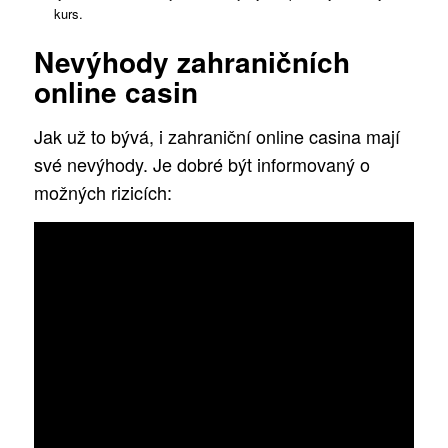
kurs.
Nevýhody zahraničních
online casin
Jak už to bývá, i zahraniční online casina mají
své nevýhody. Je dobré být informovaný o
možných rizicích: