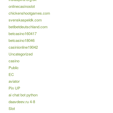
onlinecasinoslot
chickenshootgames.com
svenskaspeldk.com
betibetdeutschland.com
betcasino160417
betcasino18046
casinionline19042
Uncategorized
casino
Public
EC
aviator
Pin UP
ai chat bot python
daavdeev.ru 4-8
Slot