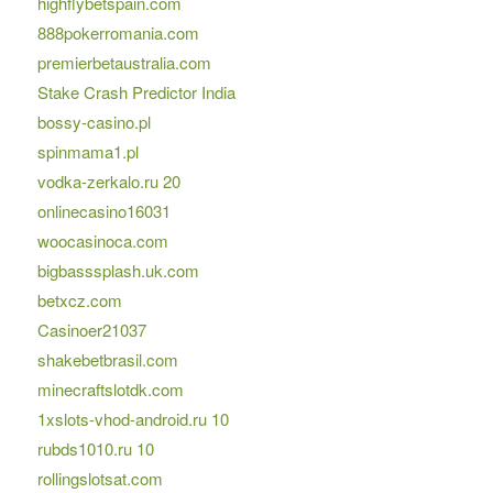
highflybetspain.com
888pokerromania.com
premierbetaustralia.com
Stake Crash Predictor India
bossy-casino.pl
spinmama1.pl
vodka-zerkalo.ru 20
onlinecasino16031
woocasinoca.com
bigbasssplash.uk.com
betxcz.com
Casinoer21037
shakebetbrasil.com
minecraftslotdk.com
1xslots-vhod-android.ru 10
rubds1010.ru 10
rollingslotsat.com