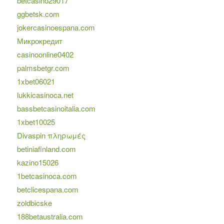
betcasino29017
ggbetsk.com
jokercasinoespana.com
Микрокредит
casinoonline0402
palmsbetgr.com
1xbet06021
lukkicasinoca.net
bassbetcasinoitalia.com
1xbet10025
Divaspin πληρωμές
betiniafinland.com
kazino15026
1betcasinoca.com
betclicespana.com
zoldbicske
188betaustralia.com