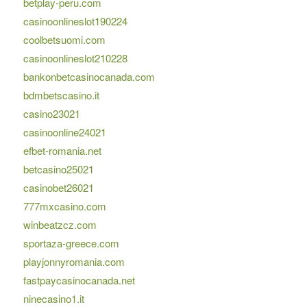
betplay-peru.com
casinoonlineslot190224
coolbetsuomi.com
casinoonlineslot210228
bankonbetcasinocanada.com
bdmbetscasino.it
casino23021
casinoonline24021
efbet-romania.net
betcasino25021
casinobet26021
777mxcasino.com
winbeatzcz.com
sportaza-greece.com
playjonnyromania.com
fastpaycasinocanada.net
ninecasino1.it