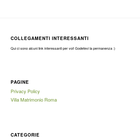
COLLEGAMENTI INTERESSANTI
Qui ci sono alcuni link interessanti per voi! Godetevi la permanenza :)
PAGINE
Privacy Policy
Villa Matrimonio Roma
CATEGORIE