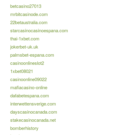
betcasino27013
mrbitcasinode.com
22betaustralia.com
starcasinocasinoespana.com
thai-1xbet.com
jokerbet-uk.uk
palmsbet-espana.com
casinoonlineslot2
1xbet08021
casinoonline09022
mafiacasino-online
dafabetespana.com
interwettensverige.com
dayscasinocanada.com
stakecasinocanada.net
bomberhistory