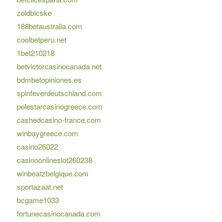
zoldbicske
188betaustralia.com
coolbetperu.net
1bet210218
betvictorcasinocanada.net
bdmbetopiniones.es
spinfeverdeutschland.com
polestarcasinogreece.com
cashedcasino-france.com
winbaygreece.com
casino26022
casinoonlineslot260238
winbeatzbelgique.com
sportazaat.net
bcgame1033
fortunecasinocanada.com