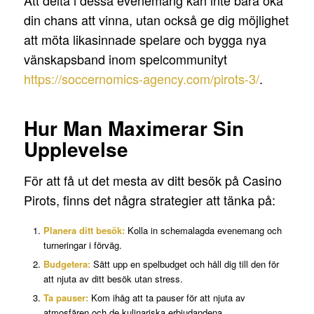
Att delta i dessa evenemang kan inte bara öka
din chans att vinna, utan också ge dig möjlighet
att möta likasinnade spelare och bygga nya
vänskapsband inom spelcommunityt
https://soccernomics-agency.com/pirots-3/
.
Hur Man Maximerar Sin
Upplevelse
För att få ut det mesta av ditt besök på Casino
Pirots, finns det några strategier att tänka på:
Planera ditt besök:
Kolla in schemalagda evenemang och
turneringar i förväg.
Budgetera:
Sätt upp en spelbudget och håll dig till den för
att njuta av ditt besök utan stress.
Ta pauser:
Kom ihåg att ta pauser för att njuta av
atmosfären och de kulinariska erbjudandena.