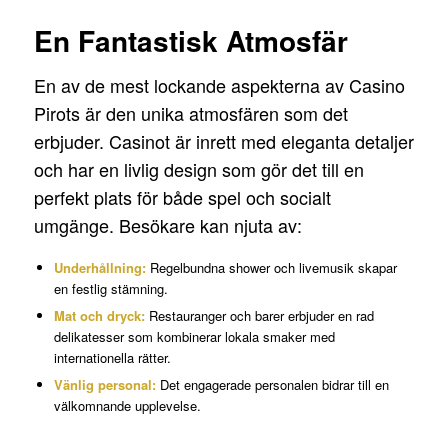
En Fantastisk Atmosfär
En av de mest lockande aspekterna av Casino
Pirots är den unika atmosfären som det
erbjuder. Casinot är inrett med eleganta detaljer
och har en livlig design som gör det till en
perfekt plats för både spel och socialt
umgänge. Besökare kan njuta av:
Underhållning:
Regelbundna shower och livemusik skapar
en festlig stämning.
Mat och dryck:
Restauranger och barer erbjuder en rad
delikatesser som kombinerar lokala smaker med
internationella rätter.
Vänlig personal:
Det engagerade personalen bidrar till en
välkomnande upplevelse.