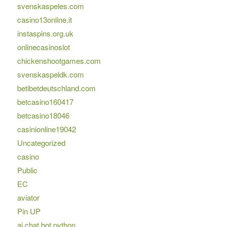
svenskaspeles.com
casino13online.it
instaspins.org.uk
onlinecasinoslot
chickenshootgames.com
svenskaspeldk.com
betibetdeutschland.com
betcasino160417
betcasino18046
casinionline19042
Uncategorized
casino
Public
EC
aviator
Pin UP
ai chat bot python