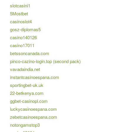
slotcasini1
5Mostbet
casinoslot4
gosz-diplomas5
casino140126
casino17011
betssoncanada.com
pinco-cazino-login.top (second pack)
vavadaindia.net
instantcasinoespana.com
sportingbet-uk.uk
22-betkenya.com
ggbet-casinopl.com
luckycasinoespana.com
zebetcasinoespana.com
notongamstop3