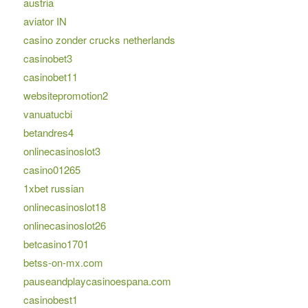
austria
aviator IN
casino zonder crucks netherlands
casinobet3
casinobet11
websitepromotion2
vanuatucbi
betandres4
onlinecasinoslot3
casino01265
1xbet russian
onlinecasinoslot18
onlinecasinoslot26
betcasino1701
betss-on-mx.com
pauseandplaycasinoespana.com
casinobest1