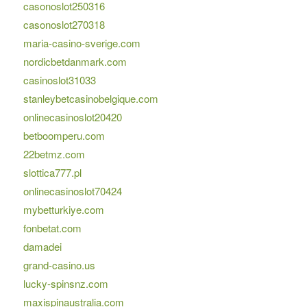
casonoslot250316
casonoslot270318
maria-casino-sverige.com
nordicbetdanmark.com
casinoslot31033
stanleybetcasinobelgique.com
onlinecasinoslot20420
betboomperu.com
22betmz.com
slottica777.pl
onlinecasinoslot70424
mybetturkiye.com
fonbetat.com
damadei
grand-casino.us
lucky-spinsnz.com
maxispinaustralia.com