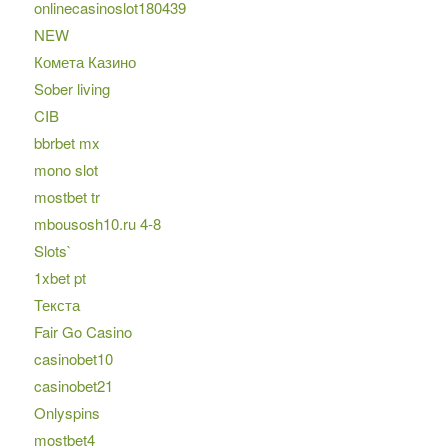
onlinecasinoslot180439
NEW
Комета Казино
Sober living
CIB
bbrbet mx
mono slot
mostbet tr
mbousosh10.ru 4-8
Slots`
1xbet pt
Текста
Fair Go Casino
casinobet10
casinobet21
Onlyspins
mostbet4