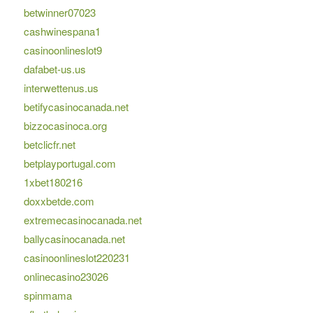
betwinner07023
cashwinespana1
casinoonlineslot9
dafabet-us.us
interwettenus.us
betifycasinocanada.net
bizzocasinoca.org
betclicfr.net
betplayportugal.com
1xbet180216
doxxbetde.com
extremecasinocanada.net
ballycasinocanada.net
casinoonlineslot220231
onlinecasino23026
spinmama