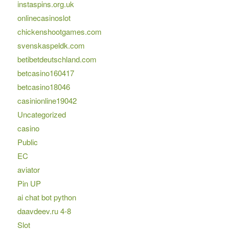
instaspins.org.uk
onlinecasinoslot
chickenshootgames.com
svenskaspeldk.com
betibetdeutschland.com
betcasino160417
betcasino18046
casinionline19042
Uncategorized
casino
Public
EC
aviator
Pin UP
ai chat bot python
daavdeev.ru 4-8
Slot