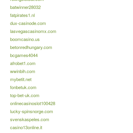
batwinner28032
fatpirates1.nl
dux-casinode.com
lasvegascasinomx.com
boomcasino.us
betonredhungary.com
bcgames4044
afrobet1.com
wwinbih.com
mybetit.net
fonbetuk.com
top-bet-uk.com
onlinecasinoslot100428
lucky-spinsnorge.com
svenskaspeles.com
casino13online.it