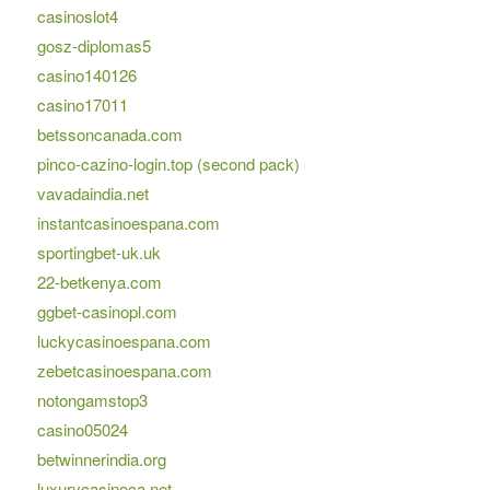
casinoslot4
gosz-diplomas5
casino140126
casino17011
betssoncanada.com
pinco-cazino-login.top (second pack)
vavadaindia.net
instantcasinoespana.com
sportingbet-uk.uk
22-betkenya.com
ggbet-casinopl.com
luckycasinoespana.com
zebetcasinoespana.com
notongamstop3
casino05024
betwinnerindia.org
luxurycasinoca.net