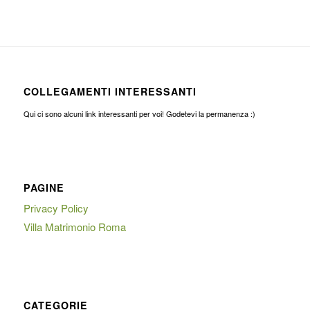
COLLEGAMENTI INTERESSANTI
Qui ci sono alcuni link interessanti per voi! Godetevi la permanenza :)
PAGINE
Privacy Policy
Villa Matrimonio Roma
CATEGORIE