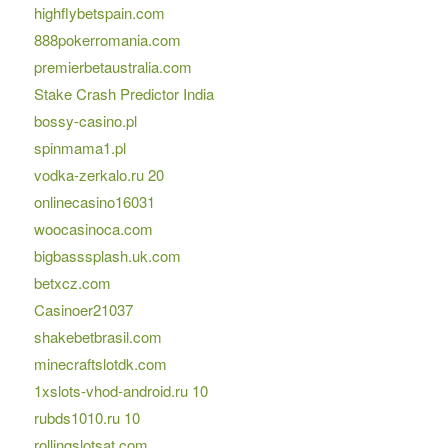
highflybetspain.com
888pokerromania.com
premierbetaustralia.com
Stake Crash Predictor India
bossy-casino.pl
spinmama1.pl
vodka-zerkalo.ru 20
onlinecasino16031
woocasinoca.com
bigbasssplash.uk.com
betxcz.com
Casinoer21037
shakebetbrasil.com
minecraftslotdk.com
1xslots-vhod-android.ru 10
rubds1010.ru 10
rollingslotsat.com