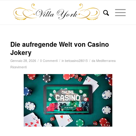
Die aufregende Welt von Casino
Jokery
/
/
/
Gennaio 28, 2026
0 Commenti
in
betcasino28015
da
Mediterranea
Ricevimenti