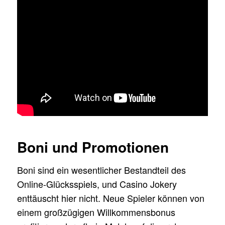
Boni und Promotionen
Boni sind ein wesentlicher Bestandteil des
Online-Glücksspiels, und Casino Jokery
enttäuscht hier nicht. Neue Spieler können von
einem großzügigen Willkommensbonus