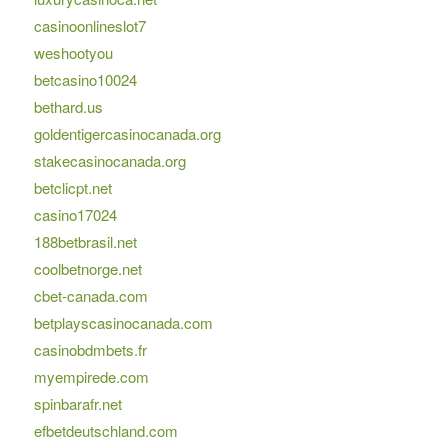
casinoonlineslot7
weshootyou
betcasino10024
bethard.us
goldentigercasinocanada.org
stakecasinocanada.org
betclicpt.net
casino17024
188betbrasil.net
coolbetnorge.net
cbet-canada.com
betplayscasinocanada.com
casinobdmbets.fr
myempirede.com
spinbarafr.net
efbetdeutschland.com