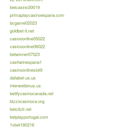
betcasino30019
primaplaycasinoespana.com
bcgame02023
goldbet-it.net
casinoonline05022
casinoonline06022
betwinner07023
cashwinespana1
casinoonlineslot9
dafabet-us.us
interwettenus.us
betifycasinocanada.net
bizzocasinoca.org
betclicfr.net
betplayportugal.com
1xbet180216