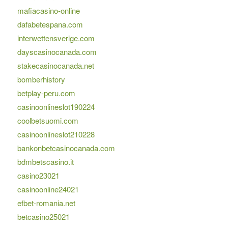
mafiacasino-online
dafabetespana.com
interwettensverige.com
dayscasinocanada.com
stakecasinocanada.net
bomberhistory
betplay-peru.com
casinoonlineslot190224
coolbetsuomi.com
casinoonlineslot210228
bankonbetcasinocanada.com
bdmbetscasino.it
casino23021
casinoonline24021
efbet-romania.net
betcasino25021