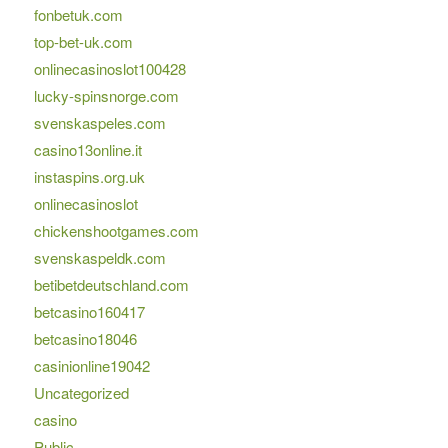
fonbetuk.com
top-bet-uk.com
onlinecasinoslot100428
lucky-spinsnorge.com
svenskaspeles.com
casino13online.it
instaspins.org.uk
onlinecasinoslot
chickenshootgames.com
svenskaspeldk.com
betibetdeutschland.com
betcasino160417
betcasino18046
casinionline19042
Uncategorized
casino
Public