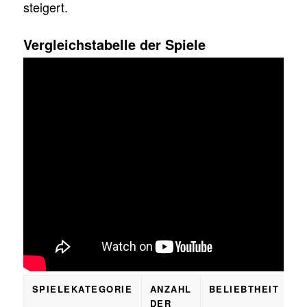
steigert.
Vergleichstabelle der Spiele
SPIELEKATEGORIE
ANZAHL
BELIEBTHEIT
DER