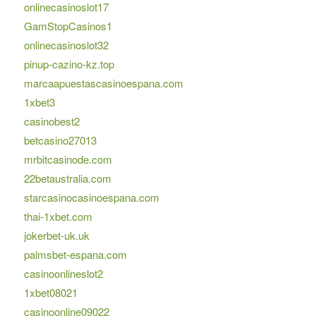
onlinecasinoslot17
GamStopCasinos1
onlinecasinoslot32
pinup-cazino-kz.top
marcaapuestascasinoespana.com
1xbet3
casinobest2
betcasino27013
mrbitcasinode.com
22betaustralia.com
starcasinocasinoespana.com
thai-1xbet.com
jokerbet-uk.uk
palmsbet-espana.com
casinoonlineslot2
1xbet08021
casinoonline09022