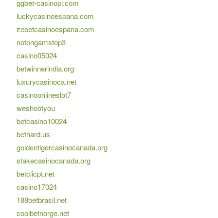
ggbet-casinopl.com
luckycasinoespana.com
zebetcasinoespana.com
notongamstop3
casino05024
betwinnerindia.org
luxurycasinoca.net
casinoonlineslot7
weshootyou
betcasino10024
bethard.us
goldentigercasinocanada.org
stakecasinocanada.org
betclicpt.net
casino17024
188betbrasil.net
coolbetnorge.net