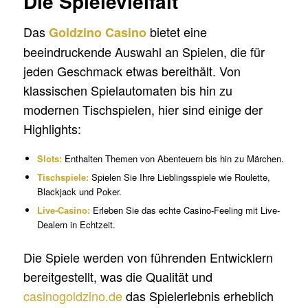
Die Spielevielfalt
Das
bietet eine
Goldzino Casino
beeindruckende Auswahl an Spielen, die für
jeden Geschmack etwas bereithält. Von
klassischen Spielautomaten bis hin zu
modernen Tischspielen, hier sind einige der
Highlights:
Slots:
Enthalten Themen von Abenteuern bis hin zu Märchen.
Tischspiele:
Spielen Sie Ihre Lieblingsspiele wie Roulette,
Blackjack und Poker.
Live-Casino:
Erleben Sie das echte Casino-Feeling mit Live-
Dealern in Echtzeit.
Die Spiele werden von führenden Entwicklern
bereitgestellt, was die Qualität und
casinogoldzino.de
das Spielerlebnis erheblich