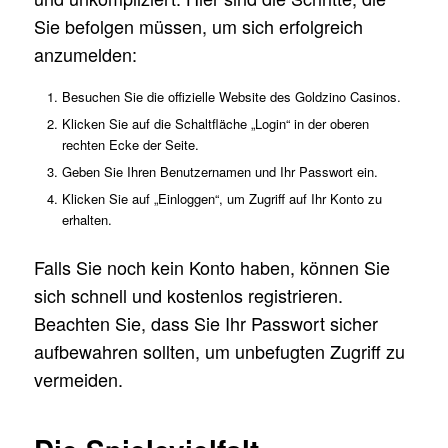
Sie befolgen müssen, um sich erfolgreich
anzumelden:
Besuchen Sie die offizielle Website des Goldzino Casinos.
Klicken Sie auf die Schaltfläche „Login“ in der oberen
rechten Ecke der Seite.
Geben Sie Ihren Benutzernamen und Ihr Passwort ein.
Klicken Sie auf „Einloggen“, um Zugriff auf Ihr Konto zu
erhalten.
Falls Sie noch kein Konto haben, können Sie
sich schnell und kostenlos registrieren.
Beachten Sie, dass Sie Ihr Passwort sicher
aufbewahren sollten, um unbefugten Zugriff zu
vermeiden.