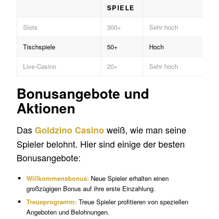
SPIELE
Slots
300+
Sehr hoch
Tischspiele
50+
Hoch
Live-Casino
20+
Sehr hoch
Bonusangebote und
Aktionen
Das
weiß, wie man seine
Goldzino Casino
Spieler belohnt. Hier sind einige der besten
Bonusangebote:
Willkommensbonus:
Neue Spieler erhalten einen
großzügigen Bonus auf ihre erste Einzahlung.
Treueprogramm:
Treue Spieler profitieren von speziellen
Angeboten und Belohnungen.