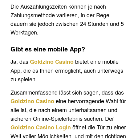
Die Auszahlungszeiten können je nach
Zahlungsmethode variieren, in der Regel
dauern sie jedoch zwischen 24 Stunden und 5
Werktagen.
Gibt es eine mobile App?
Ja, das
bietet eine mobile
Goldzino Casino
App, die es Ihnen ermöglicht, auch unterwegs
zu spielen.
Zusammenfassend lässt sich sagen, dass das
eine hervorragende Wahl für
Goldzino Casino
alle ist, die nach einem unterhaltsamen und
sicheren Online-Spielerlebnis suchen. Der
öffnet die Tür zu einer
Goldzino Casino Login
Welt voller Möglichkeiten, und mit den richtigen