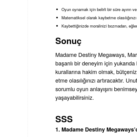
Oyun oynamak için belirli bir süre ayırın v
Matematiksel olarak kaybetme olasılığınızı
Kaybettiğinizde moralinizi bozmadan, eğle
Sonuç
Madame Destiny Megaways, Mario
başarılı bir deneyim için yukarıda
kurallarına hakim olmak, bütçenizi 
etme olasılığınızı artıracaktır. Un
sorumlu oyun anlayışını benimsey
yaşayabilirsiniz.
SSS
1. Madame Destiny Megaways’de 