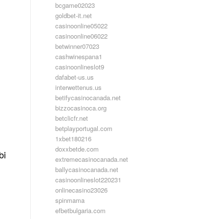
bcgame02023
goldbet-it.net
casinoonline05022
casinoonline06022
betwinner07023
cashwinespana1
casinoonlineslot9
dafabet-us.us
interwettenus.us
betifycasinocanada.net
bizzocasinoca.org
betclicfr.net
betplayportugal.com
1xbet180216
doxxbetde.com
bi
extremecasinocanada.net
ballycasinocanada.net
casinoonlineslot220231
onlinecasino23026
spinmama
efbetbulgaria.com