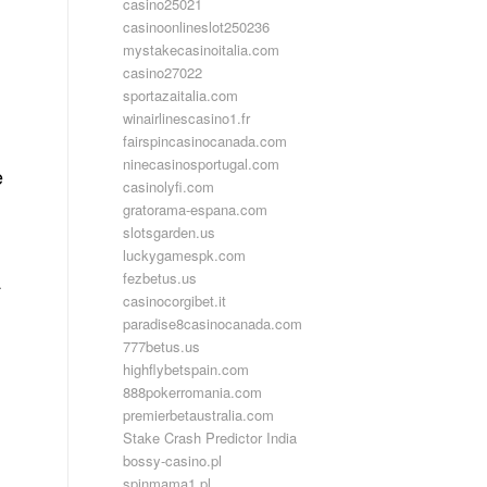
casino25021
casinoonlineslot250236
mystakecasinoitalia.com
casino27022
sportazaitalia.com
winairlinescasino1.fr
fairspincasinocanada.com
ninecasinosportugal.com
e
casinolyfi.com
gratorama-espana.com
slotsgarden.us
luckygamespk.com
fezbetus.us
.
casinocorgibet.it
paradise8casinocanada.com
777betus.us
highflybetspain.com
888pokerromania.com
premierbetaustralia.com
Stake Crash Predictor India
bossy-casino.pl
spinmama1.pl