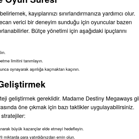
irlemek, kayıplarınızı sınırlandırmanıza yardımcı olur.
an verici bir deneyim sunduğu için oyuncular bazen
lanabilirler. Bütçe yönetimi için aşağıdaki ipuçlarını
lın.
tme limitini tanımlayın.
oyunca oynayarak aşırılığa kaçmaktan kaçının.
 Geliştirmek
rateji geliştirmek gereklidir. Madame Destiny Megaways gi
asında öne çıkmak için bazı taktikler uygulayabilirsiniz.
tratejiler:
anarak büyük kazançlar elde etmeyi hedefleyin.
rli miktarda para yatırdığınızdan emin olun.