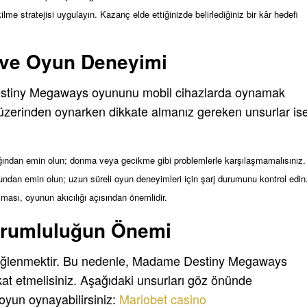
me stratejisi uygulayın. Kazanç elde ettiğinizde belirlediğiniz bir kâr hedefi
 ve Oyun Deneyimi
tiny Megaways oyununu mobil cihazlarda oynamak
 üzerinden oynarken dikkate almanız gereken unsurlar is
ından emin olun; donma veya gecikme gibi problemlerle karşılaşmamalısınız.
ğundan emin olun; uzun süreli oyun deneyimleri için şarj durumunu kontrol edin
olması, oyunun akıcılığı açısından önemlidir.
orumluluğun Önemi
 eğlenmektir. Bu nedenle, Madame Destiny Megaways
t etmelisiniz. Aşağıdaki unsurları göz önünde
oyun oynayabilirsiniz:
Mariobet casino