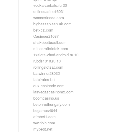
vodka-zerkalo.ru 20
onlinecasino16031
woocasinoca.com
bigbasssplash.uk.com
betxcz.com
Casinoer21037
shakebetbrasil.com
minecraftslotdk.com
1xslots-vhod-android.ru 10
rubds1010.ru 10
rollingslotsat.com
batwinner28032
fatpirates1.nl
dux-casinode.com
lasvegascasinomx.com
boomcasino.us
betonredhungary.com
bcgames4044
afrobet1.com
wwinbih.com
mybetit.net