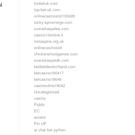
i
fonbetuk.com
top-bet-uk.com
onlinecasinoslot100428
lucky-spinsnorge.com
svenskaspeles.com
casino13online.it
instaspins.org.uk
onlinecasinoslot
chickenshootgames.com
svenskaspeldk.com
betibetdeutschland.com
betcasino160417
betcasino18046
casinionline19042
Uncategorized
casino
Public
EC
aviator
Pin UP
ai chat bot python