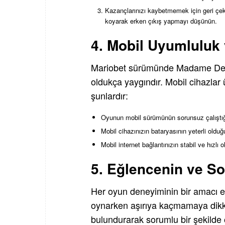
Kazançlarınızı kaybetmemek için geri çekil
koyarak erken çıkış yapmayı düşünün.
4. Mobil Uyumluluk
Mariobet sürümünde Madame Des
oldukça yaygındır. Mobil cihazlar
şunlardır:
Oyunun mobil sürümünün sorunsuz çalıştığ
Mobil cihazınızın bataryasının yeterli oldu
Mobil internet bağlantınızın stabil ve hızlı 
5. Eğlencenin ve S
Her oyun deneyiminin bir amacı
oynarken aşırıya kaçmamaya dikka
bulundurarak sorumlu bir şekilde 