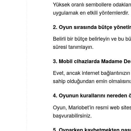
Yüksek oranlı sembollere odaklanma
uygulamak en etkili yöntemlerdir.
2. Oyun sırasında bütçe yönetim
Belirli bir bütçe belirleyin ve bu 
süresi tanımlayın.
3. Mobil cihazlarda Madame D
Evet, ancak internet bağlantınızın
sahip olduğundan emin olmalısını
4. Oyunun kurallarını nereden 
Oyun, Mariobet’in resmi web sites
başvurabilirsiniz.
5. Oynarken kaybetmekten nasıl