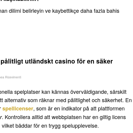
an dilimi belirleyin ve kaybettikçe daha fazla bahis
 pålitligt utländskt casino för en säker
nea Ricevimenti
ionella spelplatser kan kännas överväldigande, särskilt
tt alternativ som räknar med pålitlighet och säkerhet. En
r
, som är en indikator på att plattformen
spellicenser
. Kontrollera alltid att webbplatsen har en giltig licens
r
vilket bäddar för en trygg spelupplevelse.