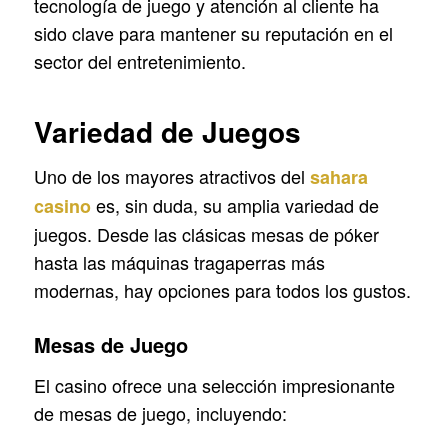
tecnología de juego y atención al cliente ha
sido clave para mantener su reputación en el
sector del entretenimiento.
Variedad de Juegos
Uno de los mayores atractivos del
sahara
es, sin duda, su amplia variedad de
casino
juegos. Desde las clásicas mesas de póker
hasta las máquinas tragaperras más
modernas, hay opciones para todos los gustos.
Mesas de Juego
El casino ofrece una selección impresionante
de mesas de juego, incluyendo: