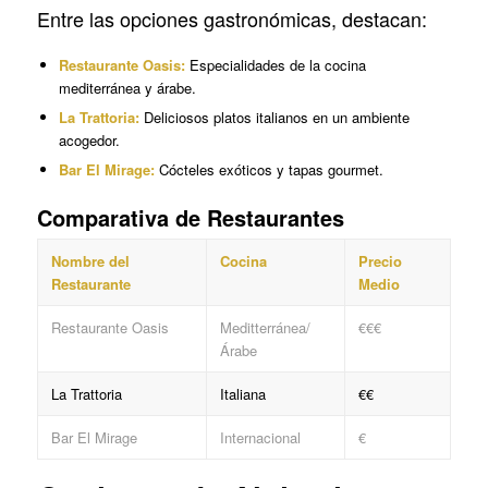
Entre las opciones gastronómicas, destacan:
Restaurante Oasis:
Especialidades de la cocina
mediterránea y árabe.
La Trattoria:
Deliciosos platos italianos en un ambiente
acogedor.
Bar El Mirage:
Cócteles exóticos y tapas gourmet.
Comparativa de Restaurantes
Nombre del
Cocina
Precio
Restaurante
Medio
Restaurante Oasis
Meditterránea/
€€€
Árabe
La Trattoria
Italiana
€€
Bar El Mirage
Internacional
€