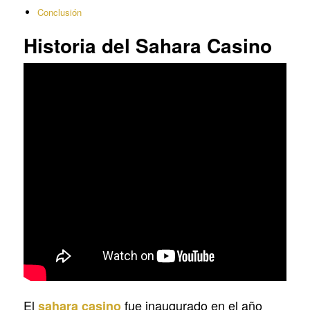
Conclusión
Historia del Sahara Casino
El
fue inaugurado en el año
sahara casino