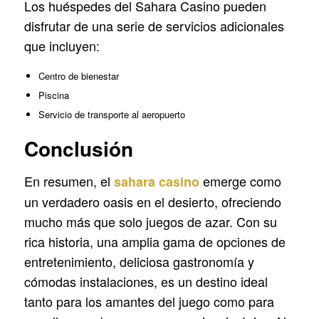
Los huéspedes del Sahara Casino pueden
disfrutar de una serie de servicios adicionales
que incluyen:
Centro de bienestar
Piscina
Servicio de transporte al aeropuerto
Conclusión
En resumen, el
emerge como
sahara casino
un verdadero oasis en el desierto, ofreciendo
mucho más que solo juegos de azar. Con su
rica historia, una amplia gama de opciones de
entretenimiento, deliciosa gastronomía y
cómodas instalaciones, es un destino ideal
tanto para los amantes del juego como para