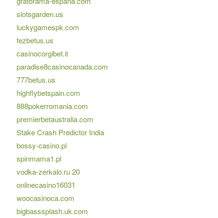
gratorama-espana.com
slotsgarden.us
luckygamespk.com
fezbetus.us
casinocorgibet.it
paradise8casinocanada.com
777betus.us
highflybetspain.com
888pokerromania.com
premierbetaustralia.com
Stake Crash Predictor India
bossy-casino.pl
spinmama1.pl
vodka-zerkalo.ru 20
onlinecasino16031
woocasinoca.com
bigbasssplash.uk.com