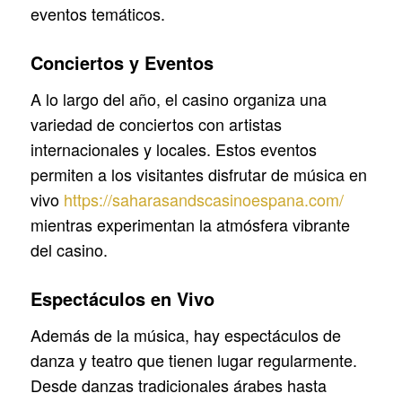
eventos temáticos.
Conciertos y Eventos
A lo largo del año, el casino organiza una
variedad de conciertos con artistas
internacionales y locales. Estos eventos
permiten a los visitantes disfrutar de música en
vivo
https://saharasandscasinoespana.com/
mientras experimentan la atmósfera vibrante
del casino.
Espectáculos en Vivo
Además de la música, hay espectáculos de
danza y teatro que tienen lugar regularmente.
Desde danzas tradicionales árabes hasta