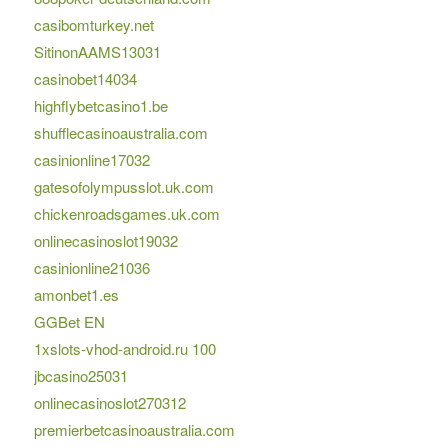
casibomturkey.net
SitinonAAMS13031
casinobet14034
highflybetcasino1.be
shufflecasinoaustralia.com
casinionline17032
gatesofolympusslot.uk.com
chickenroadsgames.uk.com
onlinecasinoslot19032
casinionline21036
amonbet1.es
GGBet EN
1xslots-vhod-android.ru 100
jbcasino25031
onlinecasinoslot270312
premierbetcasinoaustralia.com