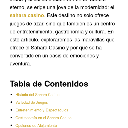
eterno, se erige una joya de la modernidad: el
. Este destino no solo ofrece
sahara casino
juegos de azar, sino que también es un centro
de entretenimiento, gastronomía y cultura. En
este artículo, exploraremos las maravillas que
ofrece el Sahara Casino y por qué se ha
convertido en un oasis de emociones y
aventura.
Tabla de Contenidos
Historia del Sahara Casino
Variedad de Juegos
Entretenimiento y Espectáculos
Gastronomía en el Sahara Casino
Opciones de Alojamiento