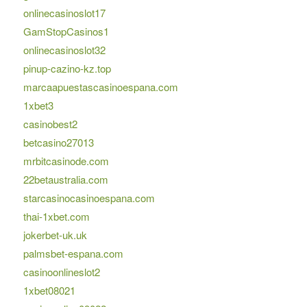
onlinecasinoslot17
GamStopCasinos1
onlinecasinoslot32
pinup-cazino-kz.top
marcaapuestascasinoespana.com
1xbet3
casinobest2
betcasino27013
mrbitcasinode.com
22betaustralia.com
starcasinocasinoespana.com
thai-1xbet.com
jokerbet-uk.uk
palmsbet-espana.com
casinoonlineslot2
1xbet08021