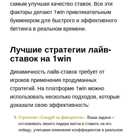
самым улучшая качество ставок. Все эти
факторы делают 1win привлекательным
букмекером для быстрого и эффективного
беттинга в реальном времени.
Лучшие стратегии лайв-
ставок на 1win
Динамичность лайв-ставок требует от
игроков применения продуманных
стратегий. На платформе 1win можно
использовать несколько подходов, которые
доказали свою эффективность:
Стратегия «Следуй за фаворитом».
Ваша задача –
отслеживать явного лидера матча и ставить на его
победу, учитывая изменения коэффициентов в реальном