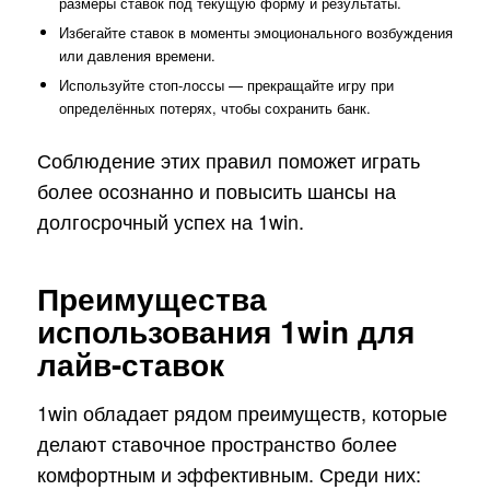
размеры ставок под текущую форму и результаты.
Избегайте ставок в моменты эмоционального возбуждения
или давления времени.
Используйте стоп-лоссы — прекращайте игру при
определённых потерях, чтобы сохранить банк.
Соблюдение этих правил поможет играть
более осознанно и повысить шансы на
долгосрочный успех на 1win.
Преимущества
использования 1win для
лайв-ставок
1win обладает рядом преимуществ, которые
делают ставочное пространство более
комфортным и эффективным. Среди них: