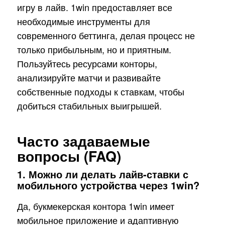
игру в лайв. 1win предоставляет все
необходимые инструменты для
современного беттинга, делая процесс не
только прибыльным, но и приятным.
Пользуйтесь ресурсами конторы,
анализируйте матчи и развивайте
собственные подходы к ставкам, чтобы
добиться стабильных выигрышей.
Часто задаваемые
вопросы (FAQ)
1. Можно ли делать лайв-ставки с
мобильного устройства через 1win?
Да, букмекерская контора 1win имеет
мобильное приложение и адаптивную