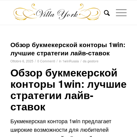
Обзор букмекерской конторы 1win:
лучшие стратегии лайв-ставок
/
/
/
Ottobre 6, 2025
0 Commenti
in
1winRussia
da
gestore
Обзор букмекерской
конторы 1win: лучшие
стратегии лайв-
ставок
Букмекерская контора 1win предлагает
широкие возможности для любителей