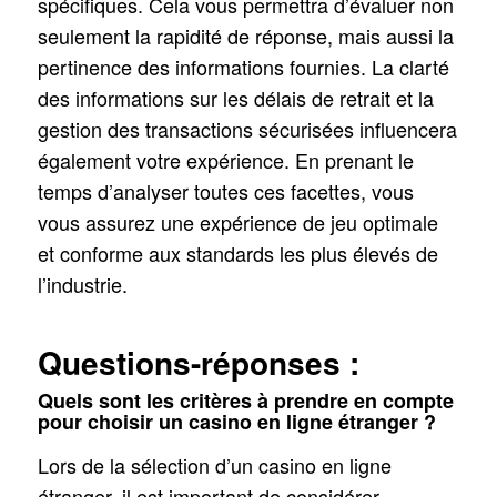
spécifiques. Cela vous permettra d’évaluer non
seulement la rapidité de réponse, mais aussi la
pertinence des informations fournies. La clarté
des informations sur les délais de retrait et la
gestion des transactions sécurisées influencera
également votre expérience. En prenant le
temps d’analyser toutes ces facettes, vous
vous assurez une expérience de jeu optimale
et conforme aux standards les plus élevés de
l’industrie.
Questions-réponses :
Quels sont les critères à prendre en compte
pour choisir un casino en ligne étranger ?
Lors de la sélection d’un casino en ligne
étranger, il est important de considérer