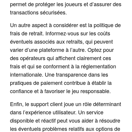
permet de protéger les joueurs et d’assurer des
transactions sécurisées.
Un autre aspect à considérer est la politique de
frais de retrait. Informez-vous sur les coûts
éventuels associés aux retraits, qui peuvent
varier d’une plateforme à l’autre. Optez pour
des opérateurs qui affichent clairement ces
frais et qui se conforment à la réglementation
internationale. Une transparence dans les
pratiques de paiement contribue à établir la
confiance et à favoriser le jeu responsable.
Enfin, le support client joue un rôle déterminant
dans l’expérience utilisateur. Un service
disponible et réactif peut vous aider à résoudre
les éventuels problèmes relatifs aux options de