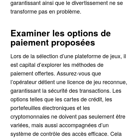
garantissant ainsi que le divertissement ne se
transforme pas en problème.
Examiner les options de
paiement proposées
Lors de la sélection d’une plateforme de jeux, il
est capital d’explorer les méthodes de
paiement offertes. Assurez-vous que
l’opérateur détient une licence de jeu reconnue,
garantissant la sécurité des transactions. Les
options telles que les cartes de crédit, les
portefeuilles électroniques et les
cryptomonnaies ne doivent pas seulement être
variées, mais aussi accompagnées d’un
système de contrôle des accès efficace. Cela