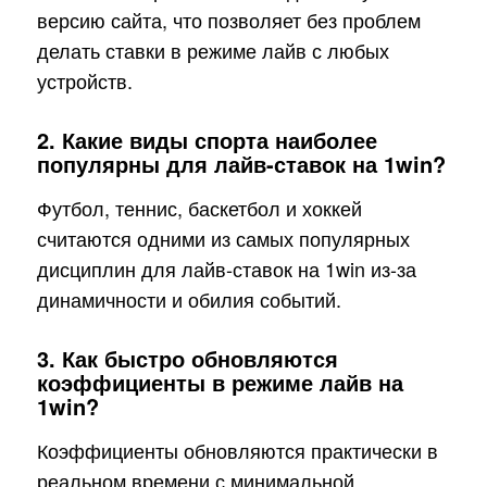
версию сайта, что позволяет без проблем
делать ставки в режиме лайв с любых
устройств.
2. Какие виды спорта наиболее
популярны для лайв-ставок на 1win?
Футбол, теннис, баскетбол и хоккей
считаются одними из самых популярных
дисциплин для лайв-ставок на 1win из-за
динамичности и обилия событий.
3. Как быстро обновляются
коэффициенты в режиме лайв на
1win?
Коэффициенты обновляются практически в
реальном времени с минимальной