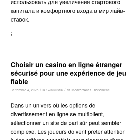
использовать для увеличения стартового
капитала и комфортного входа в мир лайв-
ставок.
;
Choisir un casino en ligne étranger
sécurisé pour une expérience de jeu
fiable
/
/
Settembre 4, 2025
in
1winRussia
da
Mediterranea Ricevimenti
Dans un univers où les options de
divertissement en ligne se multiplient,
sélectionner un site de pari sûr peut sembler
complexe. Les joueurs doivent prêter attention
à des critères essentiels pour s’assurer d’une