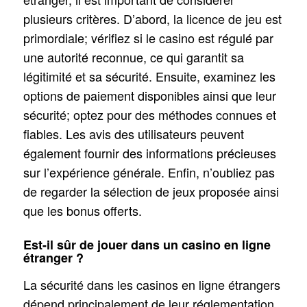
plusieurs critères. D’abord, la licence de jeu est
primordiale; vérifiez si le casino est régulé par
une autorité reconnue, ce qui garantit sa
légitimité et sa sécurité. Ensuite, examinez les
options de paiement disponibles ainsi que leur
sécurité; optez pour des méthodes connues et
fiables. Les avis des utilisateurs peuvent
également fournir des informations précieuses
sur l’expérience générale. Enfin, n’oubliez pas
de regarder la sélection de jeux proposée ainsi
que les bonus offerts.
Est-il sûr de jouer dans un casino en ligne
étranger ?
La sécurité dans les casinos en ligne étrangers
dépend principalement de leur réglementation