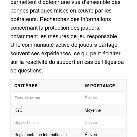
permettent d’obtenir une vue d’ensemble des
bonnes pratiques mises en œuvre par les
opérateurs. Recherchez des informations
concernant la protection des joueurs,
notamment les mesures de jeu responsable.
Une communauté active de joueurs partage
souvent ses expériences, ce qui peut éclairer
sur la réactivité du support en cas de litiges ou
de questions.
CRITÈRES
IMPORTANCE
Frais de retrait
Élevée
KYC
Moyenne
Support client
Élevée
Règlementation internationale
Élevée