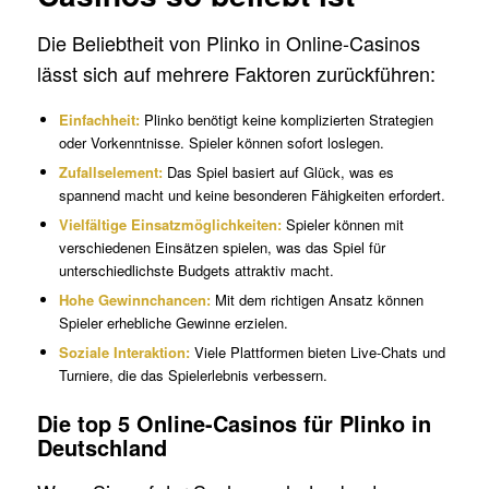
Die Beliebtheit von Plinko in Online-Casinos
lässt sich auf mehrere Faktoren zurückführen:
Einfachheit:
Plinko benötigt keine komplizierten Strategien
oder Vorkenntnisse. Spieler können sofort loslegen.
Zufallselement:
Das Spiel basiert auf Glück, was es
spannend macht und keine besonderen Fähigkeiten erfordert.
Vielfältige Einsatzmöglichkeiten:
Spieler können mit
verschiedenen Einsätzen spielen, was das Spiel für
unterschiedlichste Budgets attraktiv macht.
Hohe Gewinnchancen:
Mit dem richtigen Ansatz können
Spieler erhebliche Gewinne erzielen.
Soziale Interaktion:
Viele Plattformen bieten Live-Chats und
Turniere, die das Spielerlebnis verbessern.
Die top 5 Online-Casinos für Plinko in
Deutschland