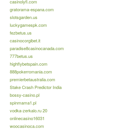
casinolyfi.com
gratorama-espana.com
slotsgarden.us
luckygamespk.com
fezbetus.us
casinocorgibet.it
paradise8casinocanada.com
777betus.us
highflybetspain.com
888pokerromania.com
premierbetaustralia.com
Stake Crash Predictor India
bossy-casino.pl
spinmama1.pl
vodka-zerkalo.ru 20
onlinecasino16031
woocasinoca.com