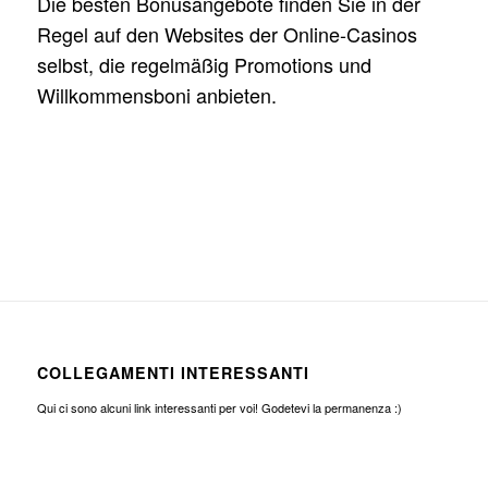
Die besten Bonusangebote finden Sie in der
Regel auf den Websites der Online-Casinos
selbst, die regelmäßig Promotions und
Willkommensboni anbieten.
COLLEGAMENTI INTERESSANTI
Qui ci sono alcuni link interessanti per voi! Godetevi la permanenza :)