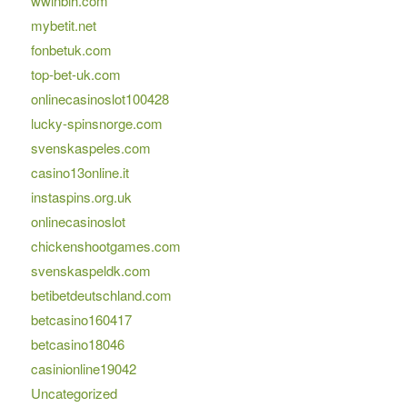
wwinbih.com
mybetit.net
fonbetuk.com
top-bet-uk.com
onlinecasinoslot100428
lucky-spinsnorge.com
svenskaspeles.com
casino13online.it
instaspins.org.uk
onlinecasinoslot
chickenshootgames.com
svenskaspeldk.com
betibetdeutschland.com
betcasino160417
betcasino18046
casinionline19042
Uncategorized