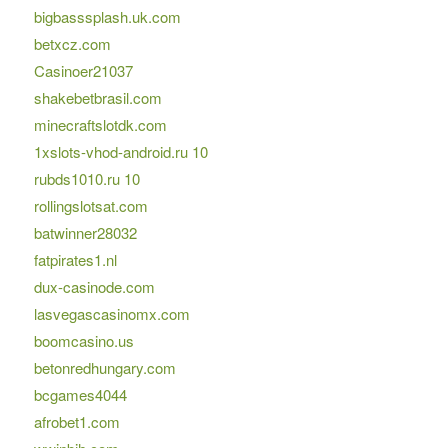
bigbasssplash.uk.com
betxcz.com
Casinoer21037
shakebetbrasil.com
minecraftslotdk.com
1xslots-vhod-android.ru 10
rubds1010.ru 10
rollingslotsat.com
batwinner28032
fatpirates1.nl
dux-casinode.com
lasvegascasinomx.com
boomcasino.us
betonredhungary.com
bcgames4044
afrobet1.com