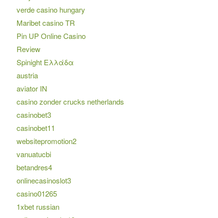
verde casino hungary
Maribet casino TR
Pin UP Online Casino
Review
Spinight Ελλάδα
austria
aviator IN
casino zonder crucks netherlands
casinobet3
casinobet11
websitepromotion2
vanuatucbi
betandres4
onlinecasinoslot3
casino01265
1xbet russian