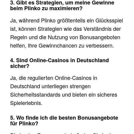
3. Gibt es Strategien, um meine Gewinne
beim Plinko zu maximieren?
Ja, während Plinko größtenteils ein Glücksspiel
ist, können Strategien wie das Verständnis der
Regeln und die Nutzung von Bonusangeboten
helfen, Ihre Gewinnchancen zu verbessern.
4. Sind Online-Casinos in Deutschland
sicher?
Ja, die regulierten Online-Casinos in
Deutschland unterliegen strengen
Sicherheitsstandards und bieten ein sicheres
Spielerlebnis.
5. Wo finde ich die besten Bonusangebote
für Plinko?