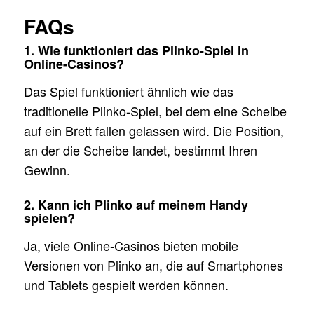
FAQs
1. Wie funktioniert das Plinko-Spiel in
Online-Casinos?
Das Spiel funktioniert ähnlich wie das
traditionelle Plinko-Spiel, bei dem eine Scheibe
auf ein Brett fallen gelassen wird. Die Position,
an der die Scheibe landet, bestimmt Ihren
Gewinn.
2. Kann ich Plinko auf meinem Handy
spielen?
Ja, viele Online-Casinos bieten mobile
Versionen von Plinko an, die auf Smartphones
und Tablets gespielt werden können.