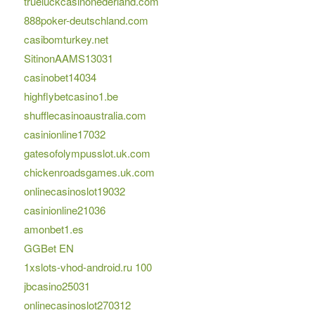
trueluckcasinonederland.com
888poker-deutschland.com
casibomturkey.net
SitinonAAMS13031
casinobet14034
highflybetcasino1.be
shufflecasinoaustralia.com
casinionline17032
gatesofolympusslot.uk.com
chickenroadsgames.uk.com
onlinecasinoslot19032
casinionline21036
amonbet1.es
GGBet EN
1xslots-vhod-android.ru 100
jbcasino25031
onlinecasinoslot270312