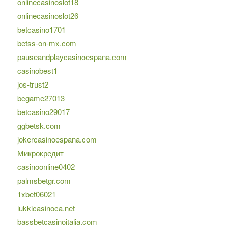
onlinecasinoslot18
onlinecasinoslot26
betcasino1701
betss-on-mx.com
pauseandplaycasinoespana.com
casinobest1
jos-trust2
bcgame27013
betcasino29017
ggbetsk.com
jokercasinoespana.com
Микрокредит
casinoonline0402
palmsbetgr.com
1xbet06021
lukkicasinoca.net
bassbetcasinoitalia.com