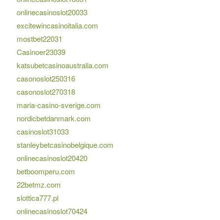
onlinecasinoslot20033
excitewincasinoitalia.com
mostbet22031
Casinoer23039
katsubetcasinoaustralia.com
casonoslot250316
casonoslot270318
maria-casino-sverige.com
nordicbetdanmark.com
casinoslot31033
stanleybetcasinobelgique.com
onlinecasinoslot20420
betboomperu.com
22betmz.com
slottica777.pl
onlinecasinoslot70424