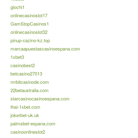
giochi1
onlinecasinoslot17
GamStopCasinos1
onlinecasinoslot32
pinup-cazino-kz.top
marcaapuestascasinoespana.com
1xbet3
casinobest2
betcasino27013
mrbitcasinode.com
22betaustralia.com
starcasinocasinoespana.com
thai-1xbet.com
jokerbet-uk.uk
palmsbet-espana.com
casinoonlineslot2