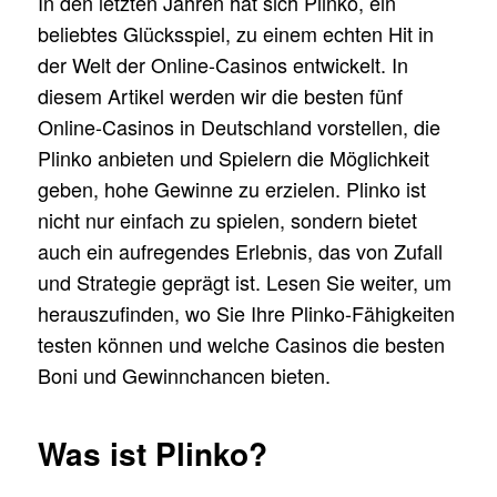
In den letzten Jahren hat sich Plinko, ein
beliebtes Glücksspiel, zu einem echten Hit in
der Welt der Online-Casinos entwickelt. In
diesem Artikel werden wir die besten fünf
Online-Casinos in Deutschland vorstellen, die
Plinko anbieten und Spielern die Möglichkeit
geben, hohe Gewinne zu erzielen. Plinko ist
nicht nur einfach zu spielen, sondern bietet
auch ein aufregendes Erlebnis, das von Zufall
und Strategie geprägt ist. Lesen Sie weiter, um
herauszufinden, wo Sie Ihre Plinko-Fähigkeiten
testen können und welche Casinos die besten
Boni und Gewinnchancen bieten.
Was ist Plinko?