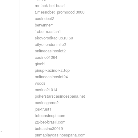
mr jack bet brazil
t.mesriobet_promocod 3000
casinobet2
betwinner1
1xbet russian1
skovorodkaclub.ru 50
cityoflondonmile2
onlinecasinoslot2
casino01264
giochi
pinup-kazino-kz.top
onlinecasinoslot24
vodds
casino21014
pokerstarscasinoespana.net
casinogame2
jos-trust1
totocasinopl.com
22-bet-brasil.com
betcasino30019
.
primaplaycasinoespana.com