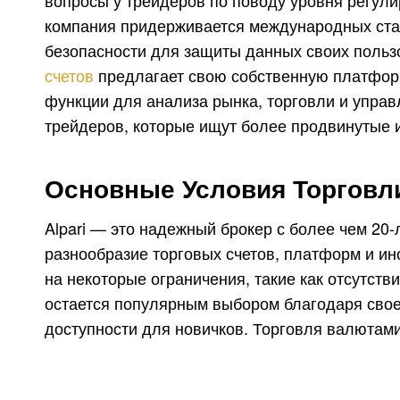
компания придерживается международных ста
безопасности для защиты данных своих пользо
счетов
предлагает свою собственную платформу
функции для анализа рынка, торговли и упра
трейдеров, которые ищут более продвинутые 
Основные Условия Торговл
Alpari — это надежный брокер с более чем 20
разнообразие торговых счетов, платформ и и
на некоторые ограничения, такие как отсутств
остается популярным выбором благодаря свое
доступности для новичков. Торговля валютами