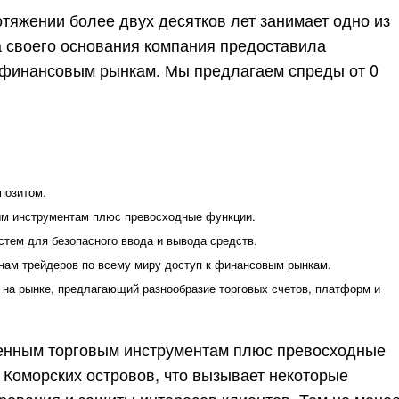
ротяжении более двух десятков лет занимает одно из
 своего основания компания предоставила
 финансовым рынкам. Мы предлагаем спреды от 0
позитом.
ым инструментам плюс превосходные функции.
тем для безопасного ввода и вывода средств.
нам трейдеров по всему миру доступ к финансовым рынкам.
м на рынке, предлагающий разнообразие торговых счетов, платформ и
менным торговым инструментам плюс превосходные
и Коморских островов, что вызывает некоторые
рования и защиты интересов клиентов. Тем не менее