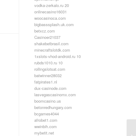
vodka-zerkalo.ru 20
onlinecasino16031
woocasinoca.com
bigbasssplash.uk.com
betxcz.com
Casinoer21037
shakebetbrasil.com
minecraftslotdk.com
1xslots-vhod-android.ru 10
rubds1010.ru 10
rollingslotsat.com
batwinner28032
fatpirates1.nl
dux-casinode.com
lasvegascasinomx.com
boomcasino.us
betonredhungary.com
bcgames4044
afrobet1.com
wwinbih.com
mybetit.net
Ла