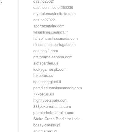
casino25021
casinoonlineslot250236
mystakecasinoitalia.com
casino27022
sportazaitalia.com
winairlinescasino1.fr
fairspincasinocanada.com
ninecasinosportugal.com
casinolyfi.com
gratorama-espana.com
slotsgarden.us
luckygamespk.com
fezbetus.us
casinocorgibet.it
paradise8casinocanada.com
777betus.us
highflybetspain.com
888pokerromania.com
premierbetaustralia.com
Stake Crash Predictor India
bossy-casino.pl
spinmama1.pl