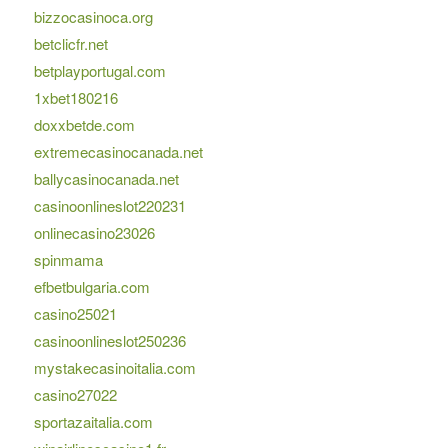
bizzocasinoca.org
betclicfr.net
betplayportugal.com
1xbet180216
doxxbetde.com
extremecasinocanada.net
ballycasinocanada.net
casinoonlineslot220231
onlinecasino23026
spinmama
efbetbulgaria.com
casino25021
casinoonlineslot250236
mystakecasinoitalia.com
casino27022
sportazaitalia.com