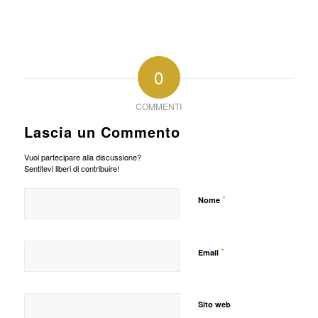
0
COMMENTI
Lascia un Commento
Vuoi partecipare alla discussione?
Sentitevi liberi di contribuire!
*
Nome
*
Email
Sito web