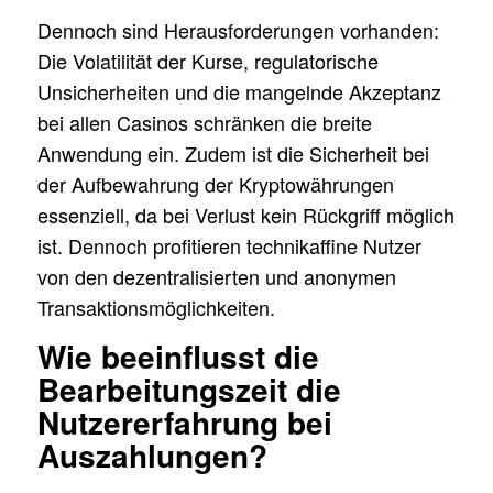
Dennoch sind Herausforderungen vorhanden:
Die Volatilität der Kurse, regulatorische
Unsicherheiten und die mangelnde Akzeptanz
bei allen Casinos schränken die breite
Anwendung ein. Zudem ist die Sicherheit bei
der Aufbewahrung der Kryptowährungen
essenziell, da bei Verlust kein Rückgriff möglich
ist. Dennoch profitieren technikaffine Nutzer
von den dezentralisierten und anonymen
Transaktionsmöglichkeiten.
Wie beeinflusst die
Bearbeitungszeit die
Nutzererfahrung bei
Auszahlungen?