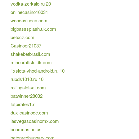
vodka-zerkalo.ru 20
onlinecasino16031
woocasinoca.com
bigbasssplash.uk.com
betxcz.com
Casinoer21037
shakebetbrasil.com
minecraftslotdk.com
1xslots-vhod-android.ru 10
rubds1010.ru 10
rollingslotsat.com
batwinner28032
fatpirates1.nl
dux-casinode.com
lasvegascasinomx.com
boomcasino.us
betonredhungary.com