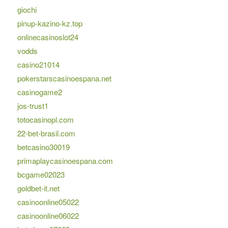
giochi
pinup-kazino-kz.top
onlinecasinoslot24
vodds
casino21014
pokerstarscasinoespana.net
casinogame2
jos-trust1
totocasinopl.com
22-bet-brasil.com
betcasino30019
primaplaycasinoespana.com
bcgame02023
goldbet-it.net
casinoonline05022
casinoonline06022