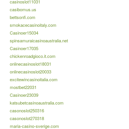
casinoslot11031
casibomus.us
bettsonfi.com
smokacecasinoitaly.com
Casinoer15034
spinsamuraicasinoaustralia.net
Casinoer17035
chickenroadgioco.it.com
onlinecasinoslot18031
onlinecasinoslot20033
excitewincasinoitalia.com
mostbet22031
Casinoer23039
katsubetcasinoaustralia.com
casonoslot250316
casonoslot270318
maria-casino-sverige.com