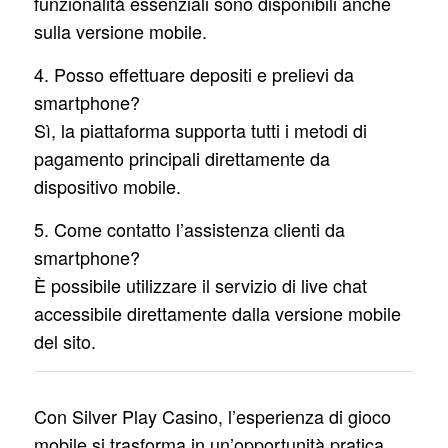
funzionalità essenziali sono disponibili anche
sulla versione mobile.
4. Posso effettuare depositi e prelievi da
smartphone?
Sì, la piattaforma supporta tutti i metodi di
pagamento principali direttamente da
dispositivo mobile.
5. Come contatto l’assistenza clienti da
smartphone?
È possibile utilizzare il servizio di live chat
accessibile direttamente dalla versione mobile
del sito.
Con Silver Play Casino, l’esperienza di gioco
mobile si trasforma in un’opportunità pratica,