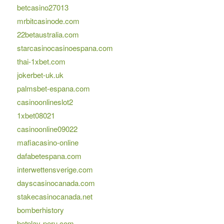
betcasino27013
mrbitcasinode.com
22betaustralia.com
starcasinocasinoespana.com
thai-1xbet.com
jokerbet-uk.uk
palmsbet-espana.com
casinoonlineslot2
1xbet08021
casinoonline09022
mafiacasino-online
dafabetespana.com
interwettensverige.com
dayscasinocanada.com
stakecasinocanada.net
bomberhistory
betplay-peru.com