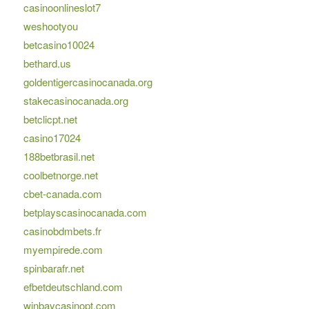
casinoonlineslot7
weshootyou
betcasino10024
bethard.us
goldentigercasinocanada.org
stakecasinocanada.org
betclicpt.net
casino17024
188betbrasil.net
coolbetnorge.net
cbet-canada.com
betplayscasinocanada.com
casinobdmbets.fr
myempirede.com
spinbarafr.net
efbetdeutschland.com
winbaycasinopt.com