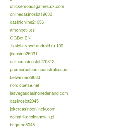
chickenroadsgames.uk.com
onlinecasinoslot19032
casinionline21036
amonbet1.es
GGBet EN
1xslots-vhod-android.ru 100
jbcasino25031
onlinecasinoslot270312
premierbetcasinoaustralia.com
betwinner29033
nordicbetse.net
lasvegascasinonederland.com
casinoslot2045
jokercasinoonlinelv.com
coinstrikeholdandwin.pl
bcgame5045