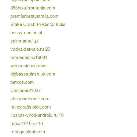
888pokerromania.com
premierbetaustralia.com
Stake Crash Predictor India
bossy-casino.pl
spinmama1.pl
vodka-zerkalo.ru 20
onlinecasino16031
woocasinoca.com
bigbasssplash.uk.com
betxcz.com
Casinoer21037
shakebetbrasil.com
minecraftslotdk.com
1xslots-vhod-android.ru 10
rubds1010.ru 10
rollingslotsat.com