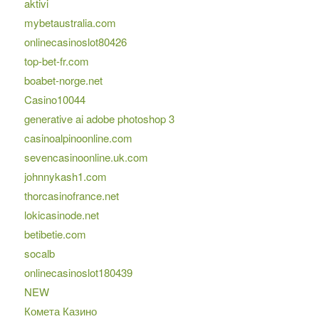
aktivi
mybetaustralia.com
onlinecasinoslot80426
top-bet-fr.com
boabet-norge.net
Casino10044
generative ai adobe photoshop 3
casinoalpinoonline.com
sevencasinoonline.uk.com
johnnykash1.com
thorcasinofrance.net
lokicasinode.net
betibetie.com
socalb
onlinecasinoslot180439
NEW
Комета Казино