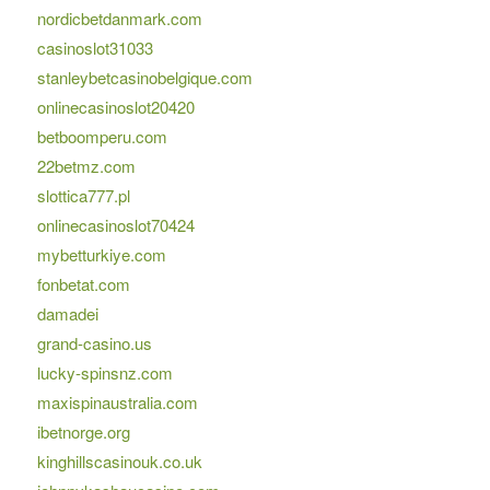
nordicbetdanmark.com
casinoslot31033
stanleybetcasinobelgique.com
onlinecasinoslot20420
betboomperu.com
22betmz.com
slottica777.pl
onlinecasinoslot70424
mybetturkiye.com
fonbetat.com
damadei
grand-casino.us
lucky-spinsnz.com
maxispinaustralia.com
ibetnorge.org
kinghillscasinouk.co.uk