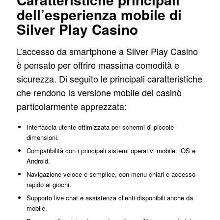
dell’esperienza mobile di
Silver Play Casino
L’accesso da smartphone a Silver Play Casino
è pensato per offrire massima comodità e
sicurezza. Di seguito le principali caratteristiche
che rendono la versione mobile del casinò
particolarmente apprezzata:
Interfaccia utente ottimizzata per schermi di piccole
dimensioni.
Compatibilità con i principali sistemi operativi mobile: iOS e
Android.
Navigazione veloce e semplice, con menu chiari e accesso
rapido ai giochi.
Supporto live chat e assistenza clienti disponibili anche da
mobile.