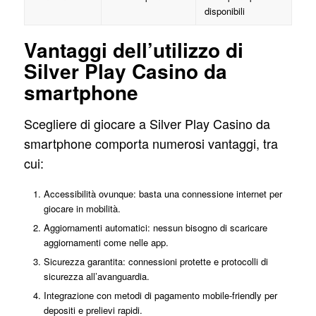
disponibili
Vantaggi dell’utilizzo di
Silver Play Casino da
smartphone
Scegliere di giocare a Silver Play Casino da
smartphone comporta numerosi vantaggi, tra
cui:
Accessibilità ovunque: basta una connessione internet per
giocare in mobilità.
Aggiornamenti automatici: nessun bisogno di scaricare
aggiornamenti come nelle app.
Sicurezza garantita: connessioni protette e protocolli di
sicurezza all’avanguardia.
Integrazione con metodi di pagamento mobile-friendly per
depositi e prelievi rapidi.