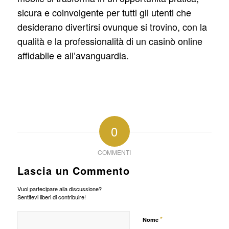
sicura e coinvolgente per tutti gli utenti che
desiderano divertirsi ovunque si trovino, con la
qualità e la professionalità di un casinò online
affidabile e all’avanguardia.
0
COMMENTI
Lascia un Commento
Vuoi partecipare alla discussione?
Sentitevi liberi di contribuire!
*
Nome