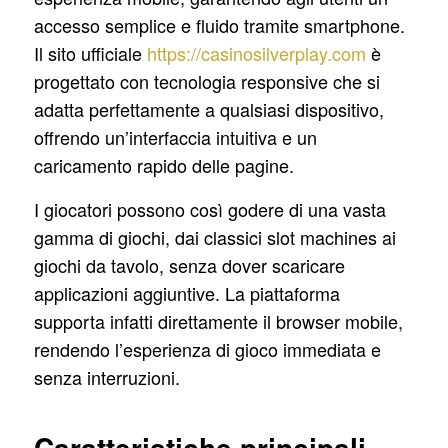
accesso semplice e fluido tramite smartphone.
Il sito ufficiale
https://casinosilverplay.com
è
progettato con tecnologia responsive che si
adatta perfettamente a qualsiasi dispositivo,
offrendo un’interfaccia intuitiva e un
caricamento rapido delle pagine.
I giocatori possono così godere di una vasta
gamma di giochi, dai classici slot machines ai
giochi da tavolo, senza dover scaricare
applicazioni aggiuntive. La piattaforma
supporta infatti direttamente il browser mobile,
rendendo l’esperienza di gioco immediata e
senza interruzioni.
Caratteristiche principali