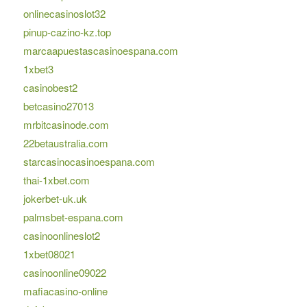
onlinecasinoslot32
pinup-cazino-kz.top
marcaapuestascasinoespana.com
1xbet3
casinobest2
betcasino27013
mrbitcasinode.com
22betaustralia.com
starcasinocasinoespana.com
thai-1xbet.com
jokerbet-uk.uk
palmsbet-espana.com
casinoonlineslot2
1xbet08021
casinoonline09022
mafiacasino-online