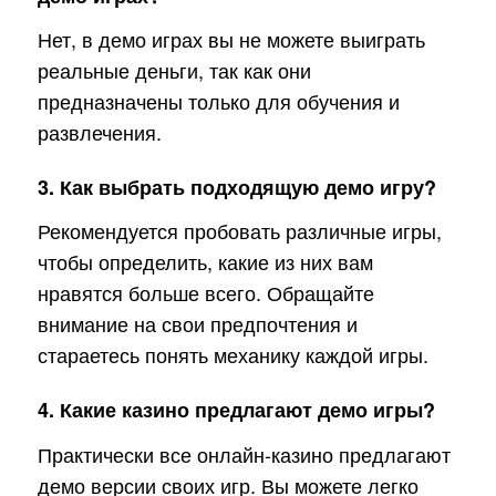
Нет, в демо играх вы не можете выиграть
реальные деньги, так как они
предназначены только для обучения и
развлечения.
3. Как выбрать подходящую демо игру?
Рекомендуется пробовать различные игры,
чтобы определить, какие из них вам
нравятся больше всего. Обращайте
внимание на свои предпочтения и
стараетесь понять механику каждой игры.
4. Какие казино предлагают демо игры?
Практически все онлайн-казино предлагают
демо версии своих игр. Вы можете легко