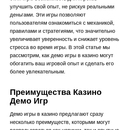
улучшить свой опыт, не рискуя реальными
деньгами. Эти игры позволяют
пользователям ознакомиться с механикой,
правилами и стратегиями, что значительно
увеличивает уверенность и снижает уровень
стресса во время игры. В этой статье мы
рассмотрим, как демо игры в казино могут
обогатить ваш игровой опыт и сделать его
более увлекательным.
Преимущества Казино
Демо Игр
Демо игры в казино предлагают сразу
несколько преимуществ, которыми могут
воспользоваться как новички, так и опытные