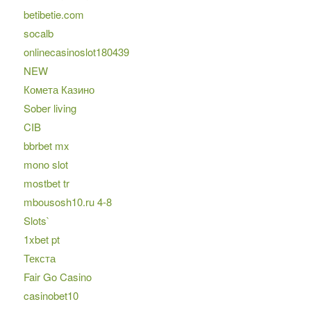
betibetie.com
socalb
onlinecasinoslot180439
NEW
Комета Казино
Sober living
CIB
bbrbet mx
mono slot
mostbet tr
mbousosh10.ru 4-8
Slots`
1xbet pt
Текста
Fair Go Casino
casinobet10