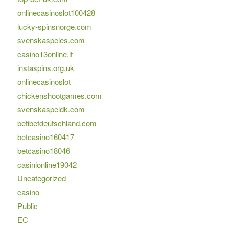
onlinecasinoslot100428
lucky-spinsnorge.com
svenskaspeles.com
casino13online.it
instaspins.org.uk
onlinecasinoslot
chickenshootgames.com
svenskaspeldk.com
betibetdeutschland.com
betcasino160417
betcasino18046
casinionline19042
Uncategorized
casino
Public
EC