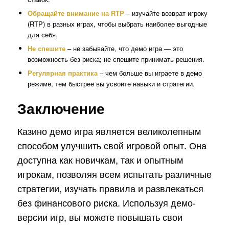
Обращайте внимание на RTP
– изучайте возврат игроку
(RTP) в разных играх, чтобы выбрать наиболее выгодные
для себя.
Не спешите
– не забывайте, что демо игра — это
возможность без риска; не спешите принимать решения.
Регулярная практика
– чем больше вы играете в демо
режиме, тем быстрее вы усвоите навыки и стратегии.
Заключение
Казино демо игра является великолепным
способом улучшить свой игровой опыт. Она
доступна как новичкам, так и опытным
игрокам, позволяя всем испытать различные
стратегии, изучать правила и развлекаться
без финансового риска. Используя демо-
версии игр, вы можете повышать свои