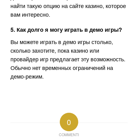
найти такую опцию на сайте казино, которое
вам интересно.
5. Как долго я могу играть в демо игры?
Вы можете играть в демо игры столько,
сколько захотите, пока казино или
провайдер игр предлагает эту возможность.
Обычно нет временных ограничений на
демо-режим.
0
COMMENTI