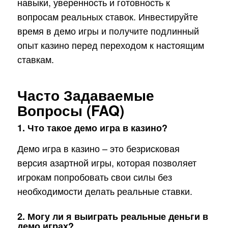
навыки, уверенность и готовность к
вопросам реальных ставок. Инвестируйте
время в демо игры и получите подлинный
опыт казино перед переходом к настоящим
ставкам.
Часто Задаваемые
Вопросы (FAQ)
1. Что такое демо игра в казино?
Демо игра в казино – это безрисковая
версия азартной игры, которая позволяет
игрокам попробовать свои силы без
необходимости делать реальные ставки.
2. Могу ли я выиграть реальные деньги в
демо играх?