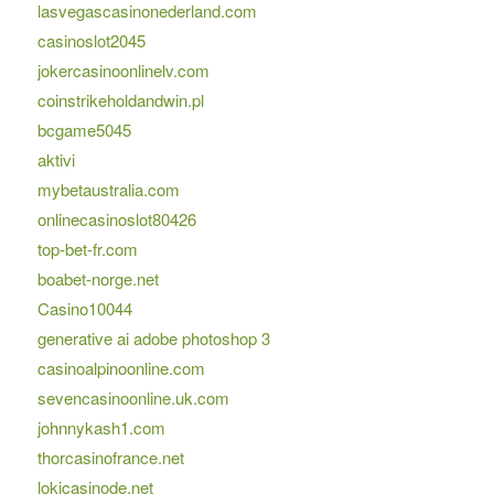
lasvegascasinonederland.com
casinoslot2045
jokercasinoonlinelv.com
coinstrikeholdandwin.pl
bcgame5045
aktivi
mybetaustralia.com
onlinecasinoslot80426
top-bet-fr.com
boabet-norge.net
Casino10044
generative ai adobe photoshop 3
casinoalpinoonline.com
sevencasinoonline.uk.com
johnnykash1.com
thorcasinofrance.net
lokicasinode.net