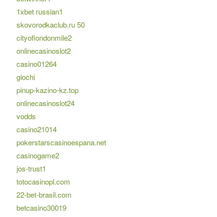
1xbet russian1
skovorodkaclub.ru 50
cityoflondonmile2
onlinecasinoslot2
casino01264
giochi
pinup-kazino-kz.top
onlinecasinoslot24
vodds
casino21014
pokerstarscasinoespana.net
casinogame2
jos-trust1
totocasinopl.com
22-bet-brasil.com
betcasino30019