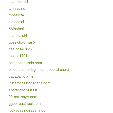
casinobet21
Onlyspins
mostbet4
slotcasini1
5Mostbet
casinoslot4
gosz-diplomas5
casino140126
casino17011
betssoncanada.com
pinco-cazino-login.top (second pack)
vavadaindia.net
instantcasinoespana.com
sportingbet-uk.uk
22-betkenya.com
ggbet-casinopl.com
luckycasinoespana.com