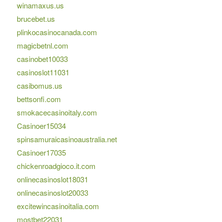
winamaxus.us
brucebet.us
plinkocasinocanada.com
magicbetnl.com
casinobet10033
casinoslot11031
casibomus.us
bettsonfi.com
smokacecasinoitaly.com
Casinoer15034
spinsamuraicasinoaustralia.net
Casinoer17035
chickenroadgioco.it.com
onlinecasinoslot18031
onlinecasinoslot20033
excitewincasinoitalia.com
mostbet22031