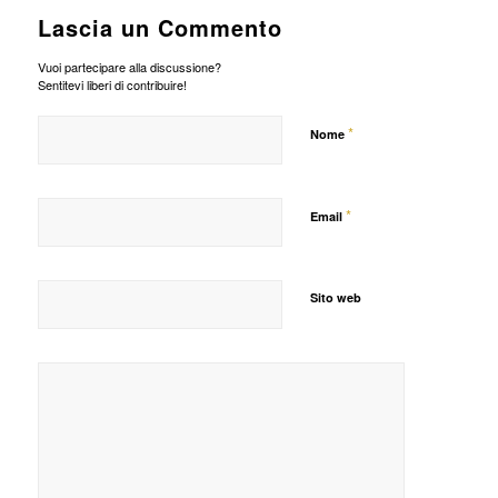
Lascia un Commento
Vuoi partecipare alla discussione?
Sentitevi liberi di contribuire!
*
Nome
*
Email
Sito web