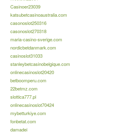
Casinoer23039
katsubetcasinoaustralia.com
casonoslot250316
casonoslot270318
maria-casino-sverige.com
nordicbetdanmark.com
casinoslot31033
stanleybetcasinobelgique.com
onlinecasinoslot20420
betboomperu.com
22betmz.com
slottica777.pl
onlinecasinoslot70424
mybetturkiye.com
fonbetat.com
damadei