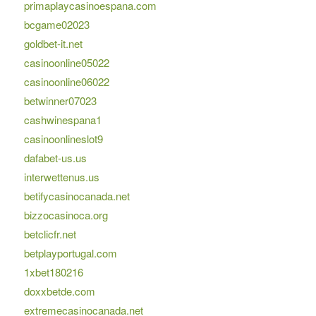
primaplaycasinoespana.com
bcgame02023
goldbet-it.net
casinoonline05022
casinoonline06022
betwinner07023
cashwinespana1
casinoonlineslot9
dafabet-us.us
interwettenus.us
betifycasinocanada.net
bizzocasinoca.org
betclicfr.net
betplayportugal.com
1xbet180216
doxxbetde.com
extremecasinocanada.net