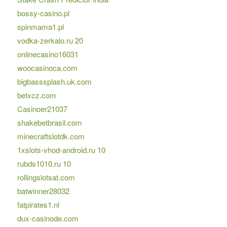
bossy-casino.pl
spinmama1.pl
vodka-zerkalo.ru 20
onlinecasino16031
woocasinoca.com
bigbasssplash.uk.com
betxcz.com
Casinoer21037
shakebetbrasil.com
minecraftslotdk.com
1xslots-vhod-android.ru 10
rubds1010.ru 10
rollingslotsat.com
batwinner28032
fatpirates1.nl
dux-casinode.com