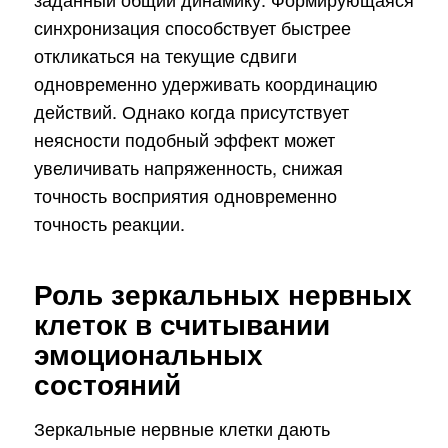
синхронизация способствует быстрее
откликаться на текущие сдвиги
одновременно удерживать координацию
действий. Однако когда присутствует
неясности подобный эффект может
увеличивать напряженность, снижая
точность восприятия одновременно
точность реакции.
Роль зеркальных нервных
клеток в считывании
эмоциональных
состояний
Зеркальные нервные клетки дають