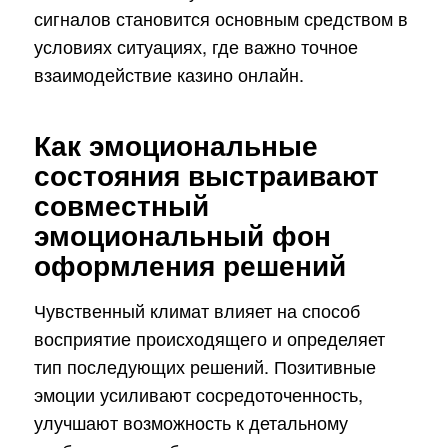
сигналов становится основным средством в
условиях ситуациях, где важно точное
взаимодействие казино онлайн.
Как эмоциональные
состояния выстраивают
совместный
эмоциональный фон
оформления решений
Чувственный климат влияет на способ
восприятие происходящего и определяет
тип последующих решений. Позитивные
эмоции усиливают сосредоточенность,
улучшают возможность к детальному