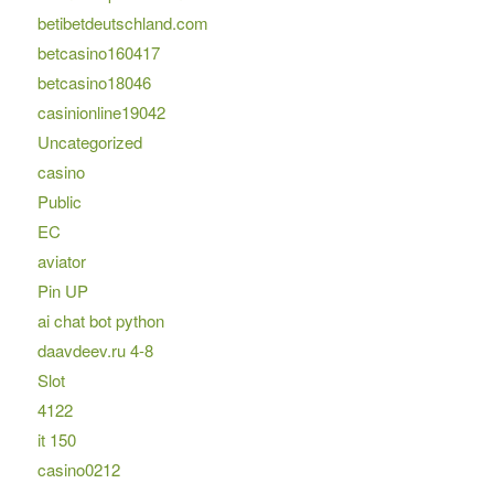
betibetdeutschland.com
betcasino160417
betcasino18046
casinionline19042
Uncategorized
casino
Public
EC
aviator
Pin UP
ai chat bot python
daavdeev.ru 4-8
Slot
4122
it 150
casino0212