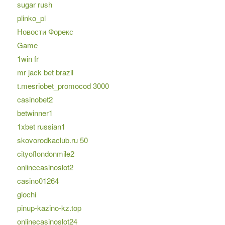
sugar rush
plinko_pl
Новости Форекс
Game
1win fr
mr jack bet brazil
t.mesriobet_promocod 3000
casinobet2
betwinner1
1xbet russian1
skovorodkaclub.ru 50
cityoflondonmile2
onlinecasinoslot2
casino01264
giochi
pinup-kazino-kz.top
onlinecasinoslot24