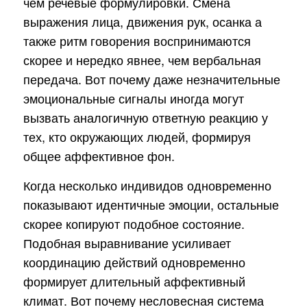
чем речевые формулировки. Смена
выражения лица, движения рук, осанка а
также ритм говорения воспринимаются
скорее и нередко явнее, чем вербальная
передача. Вот почему даже незначительные
эмоциональные сигналы иногда могут
вызвать аналогичную ответную реакцию у
тех, кто окружающих людей, формируя
общее аффективное фон.
Когда несколько индивидов одновременно
показывают идентичные эмоции, остальные
скорее копируют подобное состояние.
Подобная выравнивание усиливает
координацию действий одновременно
формирует длительный аффективный
климат. Вот почему несловесная система