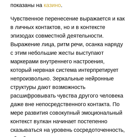
показаны на
казино
.
Чувственное перенесение выражается и как
в личных контактов, но и в контексте
эпизодах совместной деятельности.
Выражение лица, ритм речи, осанка наряду
с этим небольшие жесты выступают
маркерами внутреннего настроения,
который нервная система интерпретирует
непроизвольно. Зеркальные нейронные
структуры дают возможность
расшифровывать чувства другого человека
даже вне непосредственного контакта. По
мере развития совокупный эмоциональный
контекст вулкан начинает постепенно
сказываться на уровень сосредоточенность,