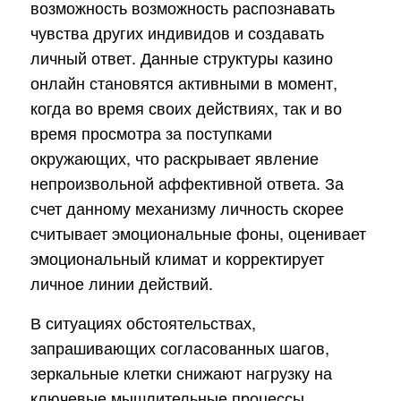
возможность возможность распознавать
чувства других индивидов и создавать
личный ответ. Данные структуры казино
онлайн становятся активными в момент,
когда во время своих действиях, так и во
время просмотра за поступками
окружающих, что раскрывает явление
непроизвольной аффективной ответа. За
счет данному механизму личность скорее
считывает эмоциональные фоны, оценивает
эмоциональный климат и корректирует
личное линии действий.
В ситуациях обстоятельствах,
запрашивающих согласованных шагов,
зеркальные клетки снижают нагрузку на
ключевые мышлительные процессы.