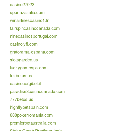
casino27022
sportazaitalia.com
winairlinescasino1.fr
fairspincasinocanada.com
ninecasinosportugal.com
casinolyfi.com
gratorama-espana.com
slotsgarden.us
luckygamespk.com
fezbetus.us
casinocorgibet.it
paradise8casinocanada.com
777betus.us
highflybetspain.com
888pokerromania.com
premierbetaustralia.com
Stake Crash Predictor India