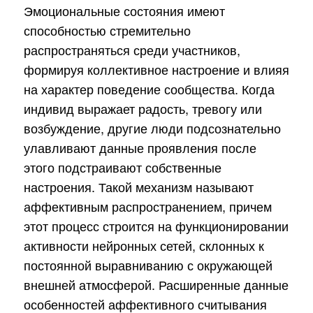
Эмоциональные состояния имеют
способностью стремительно
распространяться среди участников,
формируя коллективное настроение и влияя
на характер поведение сообщества. Когда
индивид выражает радость, тревогу или
возбуждение, другие люди подсознательно
улавливают данные проявления после
этого подстраивают собственные
настроения. Такой механизм называют
аффективным распространением, причем
этот процесс строится на функционировании
активности нейронных сетей, склонных к
постоянной выравниванию с окружающей
внешней атмосферой. Расширенные данные
особенностей аффективного считывания