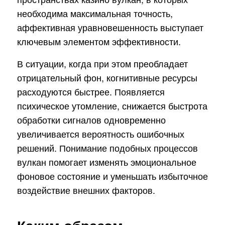
необходима максимальная точность,
аффективная уравновешенность выступает
ключевым элементом эффективности.
В ситуации, когда при этом преобладает
отрицательный фон, когнитивные ресурсы
расходуются быстрее. Появляется
психическое утомление, снижается быстрота
обработки сигналов одновременно
увеличивается вероятность ошибочных
решений. Понимание подобных процессов
вулкан помогает изменять эмоциональное
фоновое состояние и уменьшать избыточное
воздействие внешних факторов.