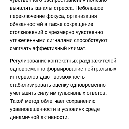
выявлять каналы стресса. Небольшое
переключение фокуса, организация
обязанностей а также сокращение
столкновений с чрезмерно чувственно
утяжеленными сигналами способствуют
смягчать аффективный климат.
Регулирование контекстных раздражителей
одновременно формирование нейтральных
интервалов дают возможность
стабилизировать оценку одновременно
уменьшить силу импульсивных ответов.
Такой метод облегчает сохранению
уравновешенности в условиях среде
динамичной активности.