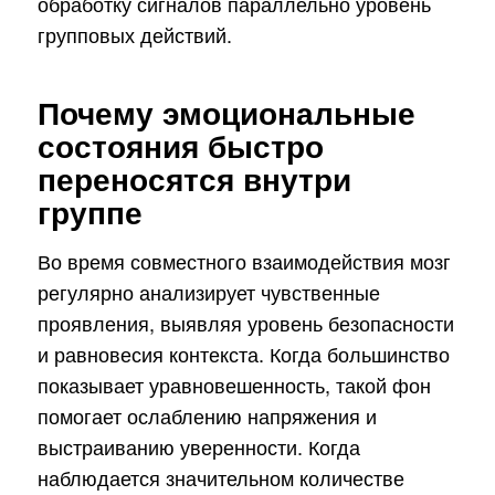
обработку сигналов параллельно уровень
групповых действий.
Почему эмоциональные
состояния быстро
переносятся внутри
группе
Во время совместного взаимодействия мозг
регулярно анализирует чувственные
проявления, выявляя уровень безопасности
и равновесия контекста. Когда большинство
показывает уравновешенность, такой фон
помогает ослаблению напряжения и
выстраиванию уверенности. Когда
наблюдается значительном количестве