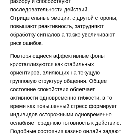
разбору и способствуют
последовательности действий.
Отрицательные эмоции, с другой стороны,
повышают реактивность, затрудняют
обработку сигналов а также увеличивают
риск ошибок.
Повторяющиеся аффективные фоны
кристаллизуются как стабильных
ориентиров, влияющих на текущую
групповую структуру общения. Общее
состояние спокойствия облегчает
активности одновременно гибкости, в то
время как повышенный стресс формирует
индивидов осторожными одновременно
ослабляет среднюю готовность к действию.
Подобные состояния казино онлайн задают