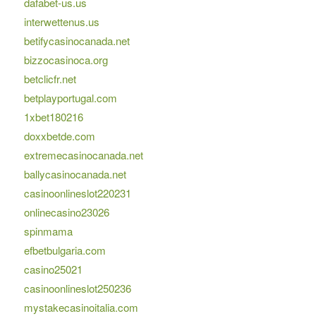
dafabet-us.us
interwettenus.us
betifycasinocanada.net
bizzocasinoca.org
betclicfr.net
betplayportugal.com
1xbet180216
doxxbetde.com
extremecasinocanada.net
ballycasinocanada.net
casinoonlineslot220231
onlinecasino23026
spinmama
efbetbulgaria.com
casino25021
casinoonlineslot250236
mystakecasinoitalia.com