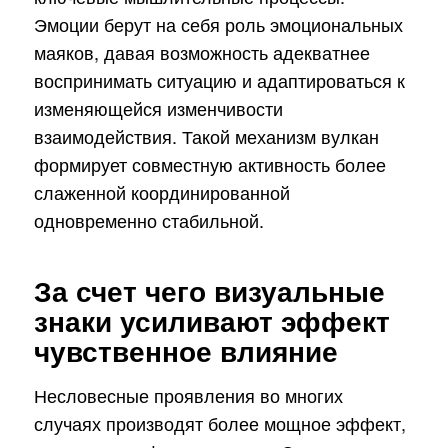
Эмоции берут на себя роль эмоциональных
маяков, давая возможность адекватнее
воспринимать ситуацию и адаптироваться к
изменяющейся изменчивости
взаимодействия. Такой механизм вулкан
формирует совместную активность более
слаженной координированной
одновременно стабильной.
За счет чего визуальные
знаки усиливают эффект
чувственное влияние
Несловесные проявления во многих
случаях производят более мощное эффект,