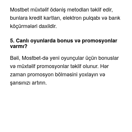
Mostbet müxtəlif ödəniş metodları təklif edir,
bunlara kredit kartları, elektron pulqabı və bank
köçürmələri daxildir.
5. Canlı oyunlarda bonus və promosyonlar
varmı?
Bəli, Mostbet-də yeni oyunçular üçün bonuslar
və müxtəlif promosyonlar təklif olunur. Hər
zaman promosyon bölməsini yoxlayın və
şansınızı artırın.