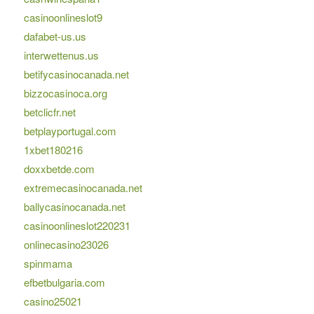
casinoonlineslot9
dafabet-us.us
interwettenus.us
betifycasinocanada.net
bizzocasinoca.org
betclicfr.net
betplayportugal.com
1xbet180216
doxxbetde.com
extremecasinocanada.net
ballycasinocanada.net
casinoonlineslot220231
onlinecasino23026
spinmama
efbetbulgaria.com
casino25021