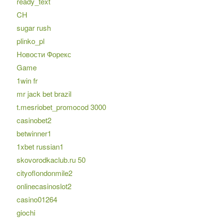
ready_text
CH
sugar rush
plinko_pl
Новости Форекс
Game
1win fr
mr jack bet brazil
t.mesriobet_promocod 3000
casinobet2
betwinner1
1xbet russian1
skovorodkaclub.ru 50
cityoflondonmile2
onlinecasinoslot2
casino01264
giochi