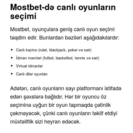
Mostbet-də canlı oyunların
seçimi
Mostbet, oyunçulara geniş canlı oyun seçimi
təqdim edir. Bunlardan bəziləri aşağıdakılardır:
Canlı kazino (rulet, blackjack, poker və sair)
İdman mərcləri (futbol, basketbol, tennis və sair)
Virtual idmanlar
Canlı diler oyunları
Adətən, canlı oyunların sayı platformanı istifadə
edən şəxslərə bağlıdır. Hər bir oyuncu öz
seçiminə uyğun bir oyun tapmaqda çətinlik
çəkməyəcək, çünki canlı oyunların təklif etdiyi
müxtəliflik sizi heyran edəcək.