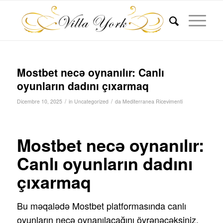
Mostbet necə oynanılır: Canlı
oyunların dadını çıxarmaq
/
/
Dicembre 10, 2025
in
Uncategorized
da
Mediterranea Ricevimenti
Mostbet necə oynanılır:
Canlı oyunların dadını
çıxarmaq
Bu məqalədə Mostbet platformasında canlı
oyunların necə oynanılacağını öyrənəcəksiniz.