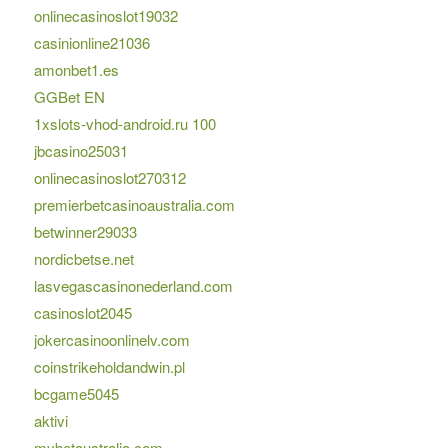
onlinecasinoslot19032
casinionline21036
amonbet1.es
GGBet EN
1xslots-vhod-android.ru 100
jbcasino25031
onlinecasinoslot270312
premierbetcasinoaustralia.com
betwinner29033
nordicbetse.net
lasvegascasinonederland.com
casinoslot2045
jokercasinoonlinelv.com
coinstrikeholdandwin.pl
bcgame5045
aktivi
mybetaustralia.com