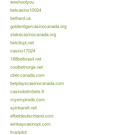
weshootyou
betcasino10024
bethard.us
goldentigercasinocanada.org
stakecasinocanada.org
betclicpt.net
casino17024
188betbrasil.net
coolbetnorge.net
cbet-canada.com
betplayscasinocanada.com
casinobdmbets.fr
myempirede.com
spinbarafr.net
efbetdeutschland.com
winbaycasinopt.com
trustpilot