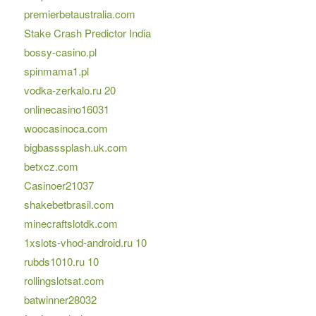
premierbetaustralia.com
Stake Crash Predictor India
bossy-casino.pl
spinmama1.pl
vodka-zerkalo.ru 20
onlinecasino16031
woocasinoca.com
bigbasssplash.uk.com
betxcz.com
Casinoer21037
shakebetbrasil.com
minecraftslotdk.com
1xslots-vhod-android.ru 10
rubds1010.ru 10
rollingslotsat.com
batwinner28032