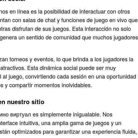
s en línea es la posibilidad de interactuar con otros
ntan con salas de chat y funciones de juego en vivo que
tras disfrutan de sus juegos. Esta interacción no solo
n genera un sentido de comunidad que muchos jugadores
an torneos y eventos, lo que brinda a los jugadores la
 atractivos. Esta dinámica social puede ser muy
l al juego, convirtiendo cada sesión en una oportunidad
os y compartir momentos inolvidables.
en nuestro sitio
азино виртуал es simplemente inigualable. Nos
terface intuitiva, una amplia gama de juegos y un
están optimizados para garantizar una experiencia fluida,