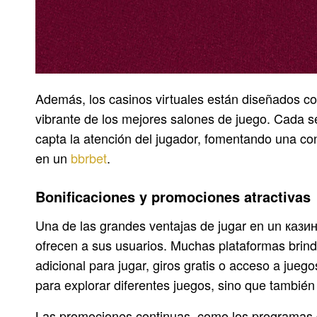
Además, los casinos virtuales están diseñados co
vibrante de los mejores salones de juego. Cada s
capta la atención del jugador, fomentando una co
en un
bbrbet
.
Bonificaciones y promociones atractivas
Una de las grandes ventajas de jugar en un казин
ofrecen a sus usuarios. Muchas plataformas brind
adicional para jugar, giros gratis o acceso a jueg
para explorar diferentes juegos, sino que también
Las promociones continuas, como los programas 