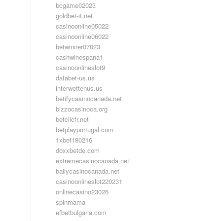
bcgame02023
goldbet-it.net
casinoonline05022
casinoonline06022
betwinner07023
cashwinespana1
casinoonlineslot9
dafabet-us.us
interwettenus.us
betifycasinocanada.net
bizzocasinoca.org
betclicfr.net
betplayportugal.com
1xbet180216
doxxbetde.com
extremecasinocanada.net
ballycasinocanada.net
casinoonlineslot220231
onlinecasino23026
spinmama
efbetbulgaria.com