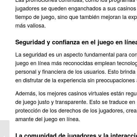
jugadores se queden enganchados a sus casinos vi
tiempo de juego, sino que también mejoran la exp
más valiosa.
Seguridad y confianza en el juego en líne
La seguridad es un aspecto fundamental para cons
juego en línea más reconocidas emplean tecnolog
personal y financiera de los usuarios. Esto brinda
en disfrutar de la experiencia sin preocupaciones 
Además, los mejores casinos virtuales están regu
de juego justo y transparente. Esto se traduce en
protección de los derechos de los jugadores, cre
amante del juego en línea.
Prawne domy gry online w
La comunidad de jugadores y la interacci