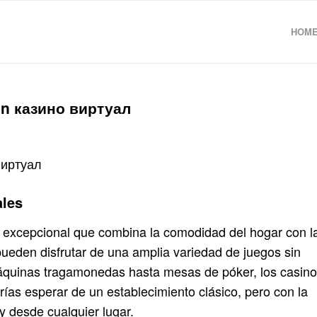
HOM
un казино виртуал
виртуал
ales
a excepcional que combina la comodidad del hogar con l
pueden disfrutar de una amplia variedad de juegos sin
máquinas tragamonedas hasta mesas de póker, los casin
ías esperar de un establecimiento clásico, pero con la
y desde cualquier lugar.