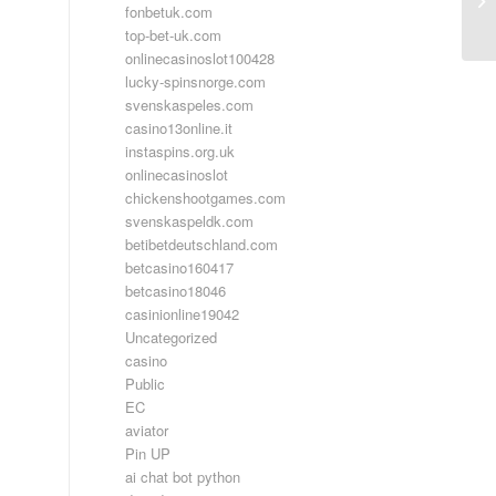
fonbetuk.com
be
top-bet-uk.com
onlinecasinoslot100428
lucky-spinsnorge.com
svenskaspeles.com
casino13online.it
instaspins.org.uk
onlinecasinoslot
chickenshootgames.com
svenskaspeldk.com
betibetdeutschland.com
betcasino160417
betcasino18046
casinionline19042
Uncategorized
casino
Public
EC
aviator
Pin UP
ai chat bot python