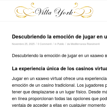
Descubriendo la emoción de jugar en 
/
/
/
Novembre 25, 2025
0 Commenti
in
Public
da
Mediterranea Ricevimenti
Descubriendo la emoción de jugar en un казино 
La experiencia única de los casinos virtu
Jugar en un казино virtual ofrece una experienci
emoción de un casino tradicional. Los jugadores 
tener que desplazarse a un lugar físico. Desde 
en línea proporcionan todas las opciones que podr
ventaja de acceder a ellas en cualquier momento 