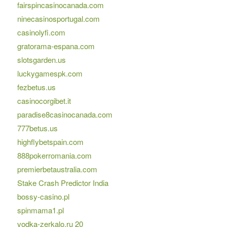
fairspincasinocanada.com
ninecasinosportugal.com
casinolyfi.com
gratorama-espana.com
slotsgarden.us
luckygamespk.com
fezbetus.us
casinocorgibet.it
paradise8casinocanada.com
777betus.us
highflybetspain.com
888pokerromania.com
premierbetaustralia.com
Stake Crash Predictor India
bossy-casino.pl
spinmama1.pl
vodka-zerkalo.ru 20