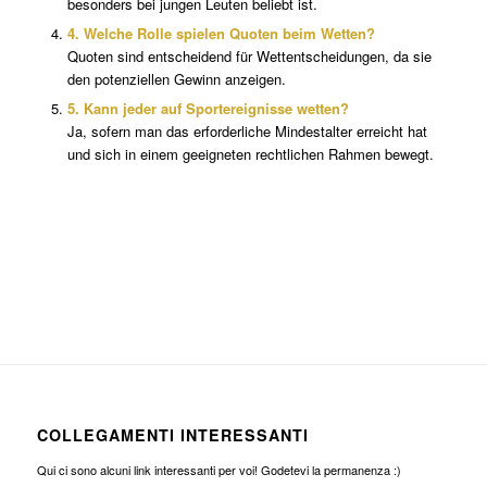
besonders bei jungen Leuten beliebt ist.
4. Welche Rolle spielen Quoten beim Wetten?
Quoten sind entscheidend für Wettentscheidungen, da sie
den potenziellen Gewinn anzeigen.
5. Kann jeder auf Sportereignisse wetten?
Ja, sofern man das erforderliche Mindestalter erreicht hat
und sich in einem geeigneten rechtlichen Rahmen bewegt.
COLLEGAMENTI INTERESSANTI
Qui ci sono alcuni link interessanti per voi! Godetevi la permanenza :)