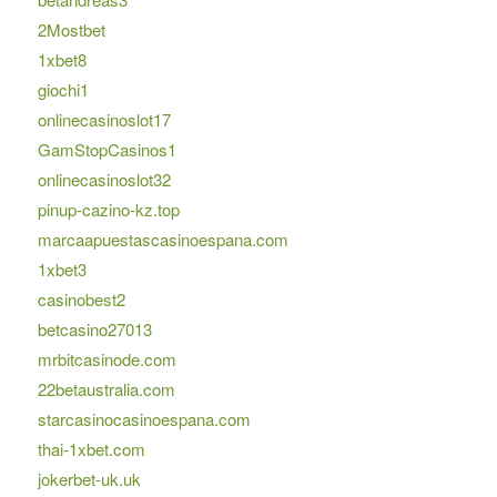
2Mostbet
1xbet8
giochi1
onlinecasinoslot17
GamStopCasinos1
onlinecasinoslot32
pinup-cazino-kz.top
marcaapuestascasinoespana.com
1xbet3
casinobest2
betcasino27013
mrbitcasinode.com
22betaustralia.com
starcasinocasinoespana.com
thai-1xbet.com
jokerbet-uk.uk