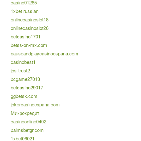
casino01265
1xbet russian
onlinecasinoslot18
onlinecasinoslot26
betcasino1701
betss-on-mx.com
pauseandplaycasinoespana.com
casinobest1
jos-trust2
bcgame27013
betcasino29017
ggbetsk.com
jokercasinoespana.com
Микрокредит
casinoonline0402
palmsbetgr.com
1xbet06021