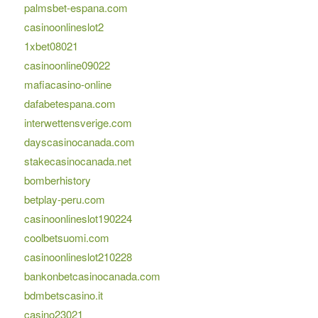
palmsbet-espana.com
casinoonlineslot2
1xbet08021
casinoonline09022
mafiacasino-online
dafabetespana.com
interwettensverige.com
dayscasinocanada.com
stakecasinocanada.net
bomberhistory
betplay-peru.com
casinoonlineslot190224
coolbetsuomi.com
casinoonlineslot210228
bankonbetcasinocanada.com
bdmbetscasino.it
casino23021