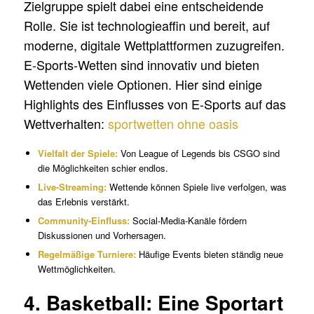
Zielgruppe spielt dabei eine entscheidende
Rolle. Sie ist technologieaffin und bereit, auf
moderne, digitale Wettplattformen zuzugreifen.
E-Sports-Wetten sind innovativ und bieten
Wettenden viele Optionen. Hier sind einige
Highlights des Einflusses von E-Sports auf das
Wettverhalten:
sportwetten ohne oasis
Vielfalt der Spiele:
Von League of Legends bis CSGO sind
die Möglichkeiten schier endlos.
Live-Streaming:
Wettende können Spiele live verfolgen, was
das Erlebnis verstärkt.
Community-Einfluss:
Social-Media-Kanäle fördern
Diskussionen und Vorhersagen.
Regelmäßige Turniere:
Häufige Events bieten ständig neue
Wettmöglichkeiten.
4. Basketball: Eine Sportart