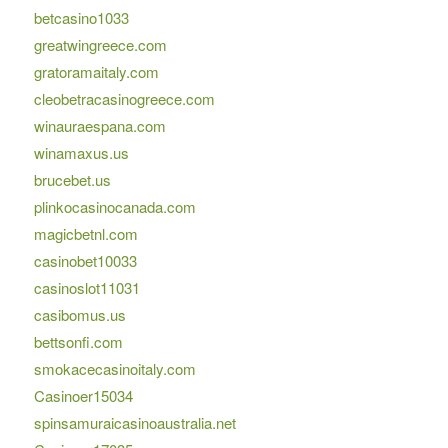
betcasino1033
greatwingreece.com
gratoramaitaly.com
cleobetracasinogreece.com
winauraespana.com
winamaxus.us
brucebet.us
plinkocasinocanada.com
magicbetnl.com
casinobet10033
casinoslot11031
casibomus.us
bettsonfi.com
smokacecasinoitaly.com
Casinoer15034
spinsamuraicasinoaustralia.net