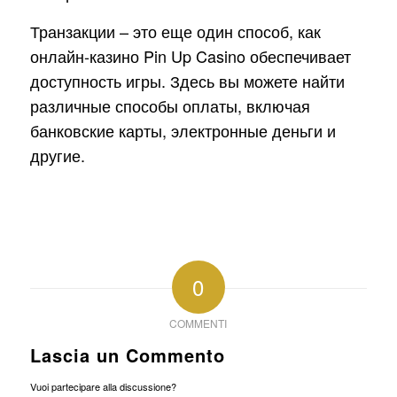
Транзакции – это еще один способ, как
онлайн-казино Pin Up Casino обеспечивает
доступность игры. Здесь вы можете найти
различные способы оплаты, включая
банковские карты, электронные деньги и
другие.
0
COMMENTI
Lascia un Commento
Vuoi partecipare alla discussione?