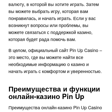
валюту, в которой вы хотите играть. Затем
вы можете выбрать игру, которая вам
понравилась, и начать играть. Если у вас
возникнут вопросы или проблемы, вы
можете связаться с поддержкой казино,
которая будет рада помочь вам.
В целом, официальный сайт Pin Up Casino –
это место, где вы можете найти все
необходимые информацию о казино и
начать играть с комфортом и уверенностью.
Преимущества и функции
онлайн-казино Pin Up
Преимущества онлайн-казино Pin Up Casino