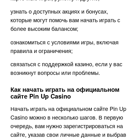
узнать о доступных акциях и бонусах,
которые могут помочь вам начать играть с
более высоким балансом;
ознакомиться с условиями игры, включая
правила и ограничения;
связаться с поддержкой казино, если у вас
возникнут вопросы или проблемы.
Как начать играть на официальном
сайте Pin Up Casino
Начать играть на официальном сайте Pin Up
Casino можно в несколько шагов. В первую
очередь, вам нужно зарегистрироваться на
сайте, указав свои личные данные и выбрав