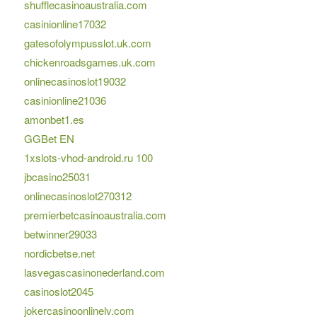
shufflecasinoaustralia.com
casinionline17032
gatesofolympusslot.uk.com
chickenroadsgames.uk.com
onlinecasinoslot19032
casinionline21036
amonbet1.es
GGBet EN
1xslots-vhod-android.ru 100
jbcasino25031
onlinecasinoslot270312
premierbetcasinoaustralia.com
betwinner29033
nordicbetse.net
lasvegascasinonederland.com
casinoslot2045
jokercasinoonlinelv.com