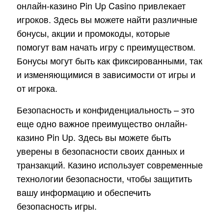
онлайн-казино Pin Up Casino привлекает
игроков. Здесь вы можете найти различные
бонусы, акции и промокоды, которые
помогут вам начать игру с преимуществом.
Бонусы могут быть как фиксированными, так
и изменяющимися в зависимости от игры и
от игрока.
Безопасность и конфиденциальность – это
еще одно важное преимущество онлайн-
казино Pin Up. Здесь вы можете быть
уверены в безопасности своих данных и
транзакций. Казино использует современные
технологии безопасности, чтобы защитить
вашу информацию и обеспечить
безопасность игры.