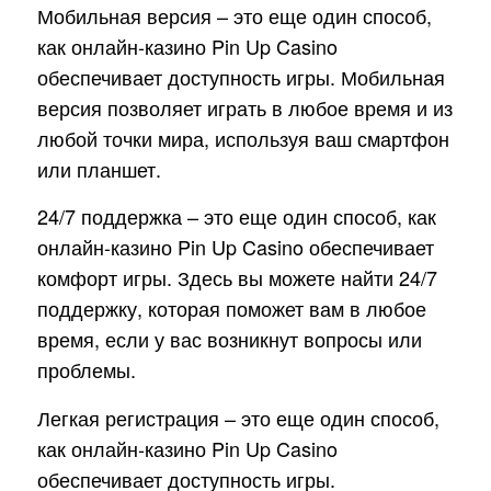
Мобильная версия – это еще один способ,
как онлайн-казино Pin Up Casino
обеспечивает доступность игры. Мобильная
версия позволяет играть в любое время и из
любой точки мира, используя ваш смартфон
или планшет.
24/7 поддержка – это еще один способ, как
онлайн-казино Pin Up Casino обеспечивает
комфорт игры. Здесь вы можете найти 24/7
поддержку, которая поможет вам в любое
время, если у вас возникнут вопросы или
проблемы.
Легкая регистрация – это еще один способ,
как онлайн-казино Pin Up Casino
обеспечивает доступность игры.