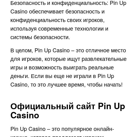
Безопасность и конфиденциальность: Pin Up
Casino обеспечивает безопасность и
конфиденциальность своих игроков,
используя современные технологии и
системы безопасности.
В целом, Pin Up Casino – это отличное место
для игроков, которые ищут развлекательные
игры и возможность выиграть реальные
деньги. Если вы еще не играли в Pin Up
Casino, то это лучшее время, чтобы начать!
Официальный сайт Pin Up
Casino
Pin Up Casino – это популярное онлайн-