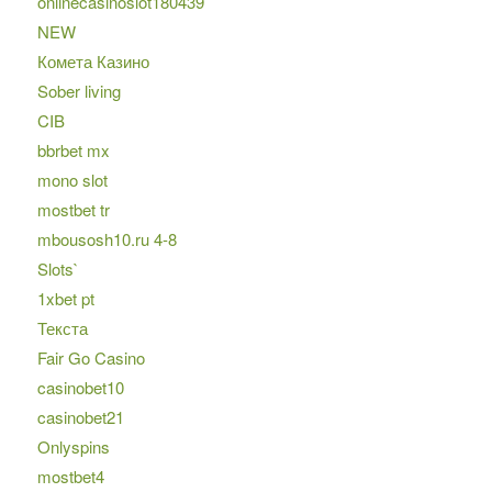
onlinecasinoslot180439
NEW
Комета Казино
Sober living
CIB
bbrbet mx
mono slot
mostbet tr
mbousosh10.ru 4-8
Slots`
1xbet pt
Текста
Fair Go Casino
casinobet10
casinobet21
Onlyspins
mostbet4