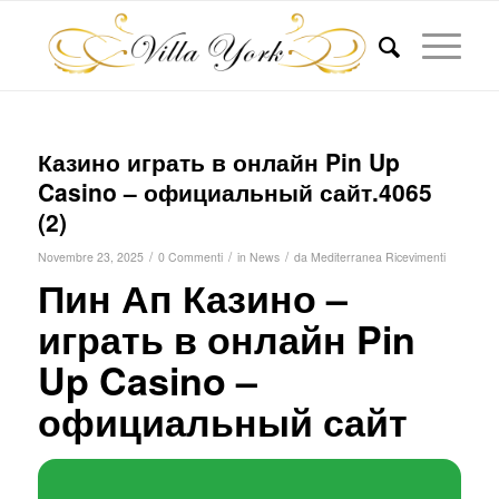
Казино играть в онлайн Pin Up
Casino – официальный сайт.4065
(2)
/
/
/
Novembre 23, 2025
0 Commenti
in
News
da
Mediterranea Ricevimenti
Пин Ап Казино –
играть в онлайн Pin
Up Casino –
официальный сайт