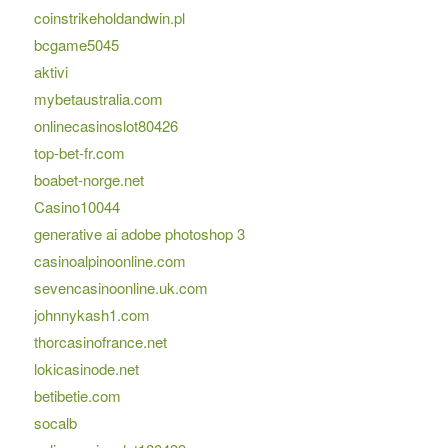
coinstrikeholdandwin.pl
bcgame5045
aktivi
mybetaustralia.com
onlinecasinoslot80426
top-bet-fr.com
boabet-norge.net
Casino10044
generative ai adobe photoshop 3
casinoalpinoonline.com
sevencasinoonline.uk.com
johnnykash1.com
thorcasinofrance.net
lokicasinode.net
betibetie.com
socalb