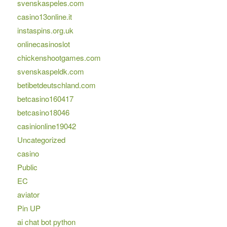
svenskaspeles.com
casino13online.it
instaspins.org.uk
onlinecasinoslot
chickenshootgames.com
svenskaspeldk.com
betibetdeutschland.com
betcasino160417
betcasino18046
casinionline19042
Uncategorized
casino
Public
EC
aviator
Pin UP
ai chat bot python