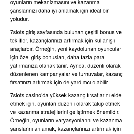
oyunların mekanizmasını ve kazanma
şanslarınızı daha iyi anlamak için ideal bir
yoludur.
7slots giriş sayfasında bulunan çeşitli bonus ve
teklifler, kazançlarınızı artırmak için kullanışlı
araçlardır. Örneğin, yeni kaydolunan oyuncular
için özel giriş bonusları, daha fazla para
yatırmanıza olanak tanır. Ayrıca, düzenli olarak
düzenlenen kampanyalar ve turnuvalar, kazanç
fırsatınızı artırmak için de yardımcı olabilir.
7slots casino’da yüksek kazanç fırsatlarını elde
etmek için, oyunları düzenli olarak takip etmek
ve kazanma stratejilerini geliştirmek önemlidir.
Örneğin, oyunların varyasyonlarını ve kazanma
şanslarını anlamak, kazançlarınızı artırmak için