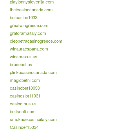
playjonnyslovenija.com
fbetcasinocanada.com
betcasino1033
greatwingreece.com
gratoramaitaly.com
cleobetracasinogreece.com
winauraespana.com
winamaxus.us
brucebet.us
plinkocasinocanada.com
magicbetnl.com
casinobet10033
casinoslot11031
casibomus.us
bettsonfi.com
smokacecasinoitaly.com
Casinoer15034