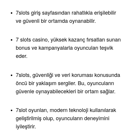
7slots giriş sayfasından rahatlıkla erişilebilir
ve güvenli bir ortamda oynanabilir.
7 slots casino, yüksek kazanç fırsatları sunan
bonus ve kampanyalarla oyuncuları teşvik
eder.
7slots, güvenliği ve veri koruması konusunda
öncü bir yaklaşım sergiler. Bu, oyuncuların
güvenle oynayabilecekleri bir ortam sağlar.
7slot oyunları, modern teknoloji kullanılarak
geliştirilmiş olup, oyuncuların deneyimini
iyileştirir.