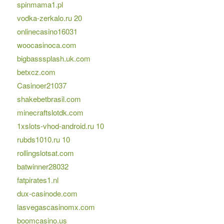
spinmama1.pl
vodka-zerkalo.ru 20
onlinecasino16031
woocasinoca.com
bigbasssplash.uk.com
betxcz.com
Casinoer21037
shakebetbrasil.com
minecraftslotdk.com
1xslots-vhod-android.ru 10
rubds1010.ru 10
rollingslotsat.com
batwinner28032
fatpirates1.nl
dux-casinode.com
lasvegascasinomx.com
boomcasino.us