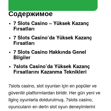
Содержимое
7 Slots Casino – Yüksek Kazanç
Fırsatları
7 Slots Casino’da Yüksek Kazanç
Fırsatları
7 Slots Casino Hakkında Genel
Bilgiler
7slots Casino’da Yüksek Kazanç
Fırsatlarını Kazanma Teknikleri
7slots casino, slot oyunları için en popüler ve
güvenilir platformlardan biridir. Her gün yeni ve
ilginç oyunlarla doldurulmuş, 7slots casino,
oyuncuların en derin slot oyun deneyimlerini