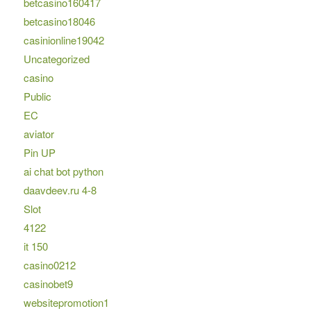
betcasino160417
betcasino18046
casinionline19042
Uncategorized
casino
Public
EC
aviator
Pin UP
ai chat bot python
daavdeev.ru 4-8
Slot
4122
it 150
casino0212
casinobet9
websitepromotion1