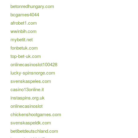
betonredhungary.com
bcgames4044
afrobet1.com
wwinbih.com
mybetit.net
fonbetuk.com
top-bet-uk.com
onlinecasinoslot100428
lucky-spinsnorge.com
svenskaspeles.com
casino13online.it
instaspins.org.uk
onlinecasinoslot
chickenshootgames.com
svenskaspeldk.com
betibetdeutschland.com