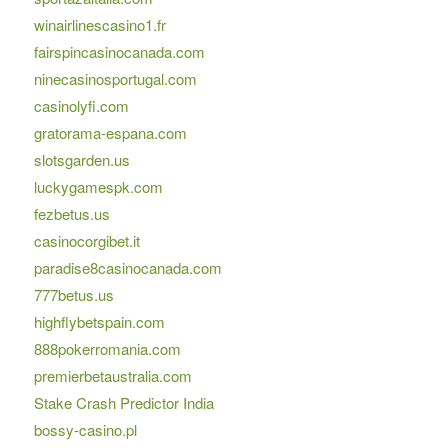
winairlinescasino1.fr
fairspincasinocanada.com
ninecasinosportugal.com
casinolyfi.com
gratorama-espana.com
slotsgarden.us
luckygamespk.com
fezbetus.us
casinocorgibet.it
paradise8casinocanada.com
777betus.us
highflybetspain.com
888pokerromania.com
premierbetaustralia.com
Stake Crash Predictor India
bossy-casino.pl