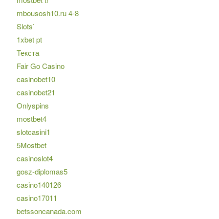
mbousosh10.ru 4-8
Slots`
1xbet pt
Текста
Fair Go Casino
casinobet10
casinobet21
Onlyspins
mostbet4
slotcasini1
5Mostbet
casinoslot4
gosz-diplomas5
casino140126
casino17011
betssoncanada.com