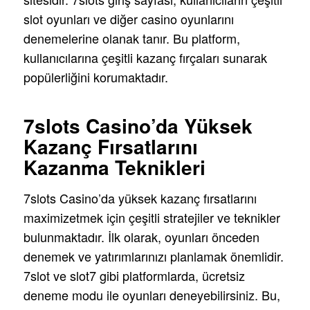
slot oyunları ve diğer casino oyunlarını
denemelerine olanak tanır. Bu platform,
kullanıcılarına çeşitli kazanç fırçaları sunarak
popülerliğini korumaktadır.
7slots Casino’da Yüksek
Kazanç Fırsatlarını
Kazanma Teknikleri
7slots Casino’da yüksek kazanç fırsatlarını
maximizetmek için çeşitli stratejiler ve teknikler
bulunmaktadır. İlk olarak, oyunları önceden
denemek ve yatırımlarınızı planlamak önemlidir.
7slot ve slot7 gibi platformlarda, ücretsiz
deneme modu ile oyunları deneyebilirsiniz. Bu,