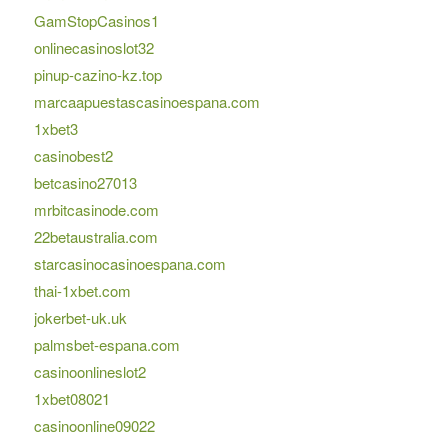
GamStopCasinos1
onlinecasinoslot32
pinup-cazino-kz.top
marcaapuestascasinoespana.com
1xbet3
casinobest2
betcasino27013
mrbitcasinode.com
22betaustralia.com
starcasinocasinoespana.com
thai-1xbet.com
jokerbet-uk.uk
palmsbet-espana.com
casinoonlineslot2
1xbet08021
casinoonline09022