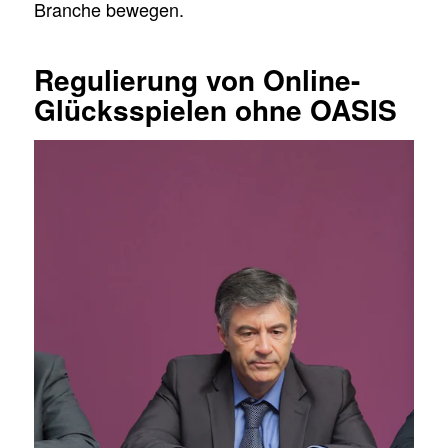
Branche bewegen.
Regulierung von Online-
Glücksspielen ohne OASIS