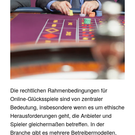
Die rechtlichen Rahmenbedingungen für
Online-Glücksspiele sind von zentraler
Bedeutung, insbesondere wenn es um ethische
Herausforderungen geht, die Anbieter und
Spieler gleichermaßen betreffen. In der
Branche gibt es mehrere Betreibermodellen,