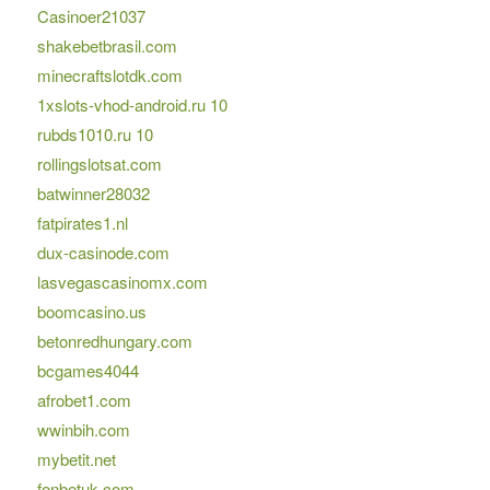
Casinoer21037
shakebetbrasil.com
minecraftslotdk.com
1xslots-vhod-android.ru 10
rubds1010.ru 10
rollingslotsat.com
batwinner28032
fatpirates1.nl
dux-casinode.com
lasvegascasinomx.com
boomcasino.us
betonredhungary.com
bcgames4044
afrobet1.com
wwinbih.com
mybetit.net
fonbetuk.com