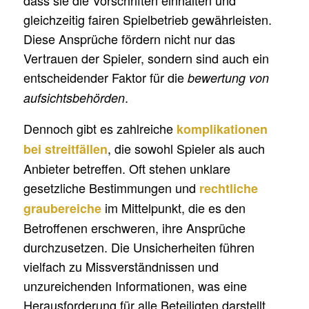
dass sie die Vorschriften einhalten und
gleichzeitig fairen Spielbetrieb gewährleisten.
Diese Ansprüche fördern nicht nur das
Vertrauen der Spieler, sondern sind auch ein
entscheidender Faktor für die
bewertung von
.
aufsichtsbehörden
Dennoch gibt es zahlreiche
komplikationen
, die sowohl Spieler als auch
bei streitfällen
Anbieter betreffen. Oft stehen unklare
gesetzliche Bestimmungen und
rechtliche
im Mittelpunkt, die es den
graubereiche
Betroffenen erschweren, ihre Ansprüche
durchzusetzen. Die Unsicherheiten führen
vielfach zu Missverständnissen und
unzureichenden Informationen, was eine
Herausforderung für alle Beteiligten darstellt.