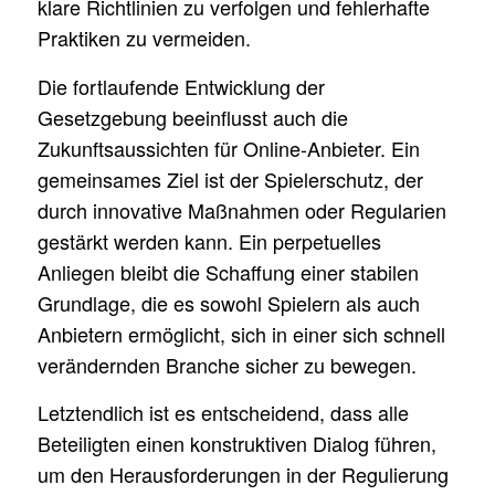
klare Richtlinien zu verfolgen und fehlerhafte
Praktiken zu vermeiden.
Die fortlaufende Entwicklung der
Gesetzgebung beeinflusst auch die
Zukunftsaussichten für Online-Anbieter. Ein
gemeinsames Ziel ist der Spielerschutz, der
durch innovative Maßnahmen oder Regularien
gestärkt werden kann. Ein perpetuelles
Anliegen bleibt die Schaffung einer stabilen
Grundlage, die es sowohl Spielern als auch
Anbietern ermöglicht, sich in einer sich schnell
verändernden Branche sicher zu bewegen.
Letztendlich ist es entscheidend, dass alle
Beteiligten einen konstruktiven Dialog führen,
um den Herausforderungen in der Regulierung