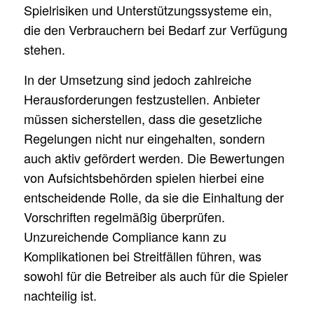
Spielrisiken und Unterstützungssysteme ein,
die den Verbrauchern bei Bedarf zur Verfügung
stehen.
In der Umsetzung sind jedoch zahlreiche
Herausforderungen festzustellen. Anbieter
müssen sicherstellen, dass die gesetzliche
Regelungen nicht nur eingehalten, sondern
auch aktiv gefördert werden. Die Bewertungen
von Aufsichtsbehörden spielen hierbei eine
entscheidende Rolle, da sie die Einhaltung der
Vorschriften regelmäßig überprüfen.
Unzureichende Compliance kann zu
Komplikationen bei Streitfällen führen, was
sowohl für die Betreiber als auch für die Spieler
nachteilig ist.