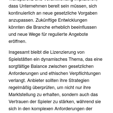
dass Unternehmen bereit sein müssen, sich
kontinuierlich an neue gesetzliche Vorgaben
anzupassen. Zukünftige Entwicklungen
könnten die Branche erheblich beeinflussen
und neue Wege für regulierte Angebote
eröffnen.
Insgesamt bleibt die Lizenzierung von
Spielstätten ein dynamisches Thema, das eine
sorgfältige Balance zwischen gesetzlichen
Anforderungen und ethischen Verpflichtungen
verlangt. Anbieter sollten ihre Strategien
regelmäßig überprüfen, um nicht nur ihre
Marktstellung zu erhalten, sondern auch das
Vertrauen der Spieler zu stärken, während sie
sich in den komplexen Anforderungen der