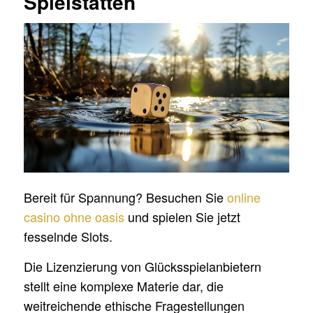
Spielstätten
Bereit für Spannung? Besuchen Sie
online
casino ohne oasis
und spielen Sie jetzt
fesselnde Slots.
Die Lizenzierung von Glücksspielanbietern
stellt eine komplexe Materie dar, die
weitreichende ethische Fragestellungen