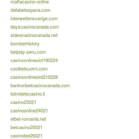
mafiacasino-online
dafabetespana.com
interwettensverige.com
dayscasinocanada.com
stakecasinocanada.net
bomberhistory
betplay-peru.com
casinoonlineslot190224
coolbetsuomi.com
casinoonlineslot210228
bankonbetcasinocanada.com
bdmbetscasino.it
casino23021
casinoonline24021
efbet-romania.net
betcasino25021
casinobet26021