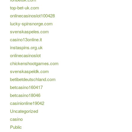
top-bet-uk.com
onlinecasinoslot100428
lucky-spinsnorge.com
svenskaspeles.com
casino13online.it
instaspins.org.uk
onlinecasinoslot
chickenshootgames.com
svenskaspeldk.com
betibetdeutschland.com
betcasino160417
betcasino18046
casinionline19042
Uncategorized
casino
Public