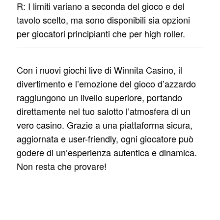
R: I limiti variano a seconda del gioco e del
tavolo scelto, ma sono disponibili sia opzioni
per giocatori principianti che per high roller.
Con i nuovi giochi live di Winnita Casino, il
divertimento e l’emozione del gioco d’azzardo
raggiungono un livello superiore, portando
direttamente nel tuo salotto l’atmosfera di un
vero casino. Grazie a una piattaforma sicura,
aggiornata e user-friendly, ogni giocatore può
godere di un’esperienza autentica e dinamica.
Non resta che provare!