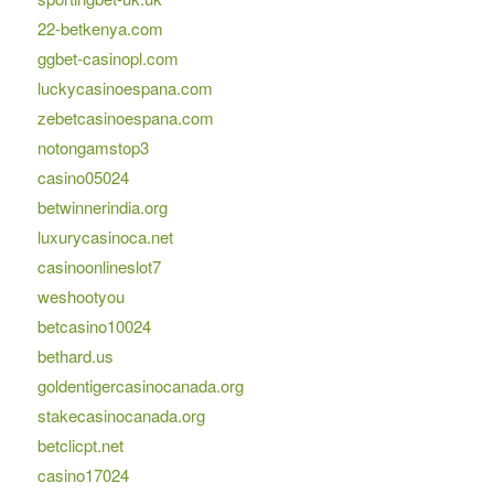
22-betkenya.com
ggbet-casinopl.com
luckycasinoespana.com
zebetcasinoespana.com
notongamstop3
casino05024
betwinnerindia.org
luxurycasinoca.net
casinoonlineslot7
weshootyou
betcasino10024
bethard.us
goldentigercasinocanada.org
stakecasinocanada.org
betclicpt.net
casino17024