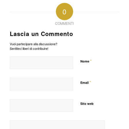
0
COMMENTI
Lascia un Commento
Vuoi partecipare alla discussione?
Sentitevi liberi di contribuire!
*
Nome
*
Email
Sito web