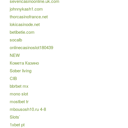
sevencasinoonline.uk.com
johnnykash1.com
thorcasinofrance.net
lokicasinode.net
betibetie.com
socalb
onlinecasinoslot180439
NEW
Комета Казино
Sober living
CIB
bbrbet mx
mono slot
mostbet tr
mbousosh10.ru 4-8
Slots`
1xbet pt