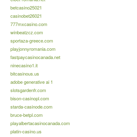
betcasino25021
casinobet26021
777mxcasino.com
winbeatzcz.com
sportaza-greece.com
playjonnyromania.com
fastpaycasinocanada.net
ninecasino1.it
bitcasinous.us
adobe generative ai 1
slotsgardenfr.com
bison-casinopl.com
starda-casinode.com
bruce-betpl.com
playalbertacasinocanada.com
platin-casino.us