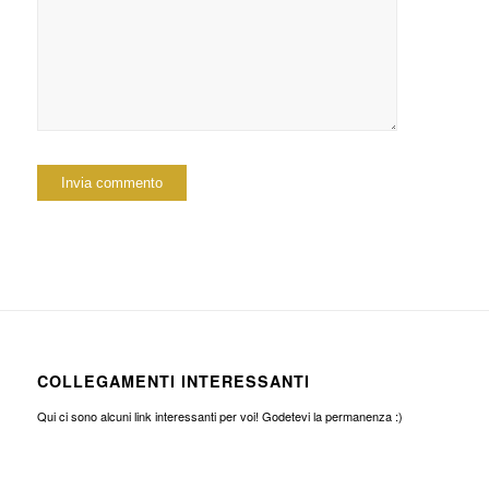
COLLEGAMENTI INTERESSANTI
Qui ci sono alcuni link interessanti per voi! Godetevi la permanenza :)