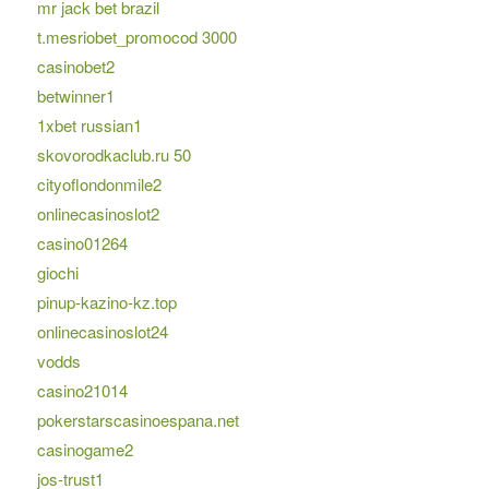
mr jack bet brazil
t.mesriobet_promocod 3000
casinobet2
betwinner1
1xbet russian1
skovorodkaclub.ru 50
cityoflondonmile2
onlinecasinoslot2
casino01264
giochi
pinup-kazino-kz.top
onlinecasinoslot24
vodds
casino21014
pokerstarscasinoespana.net
casinogame2
jos-trust1