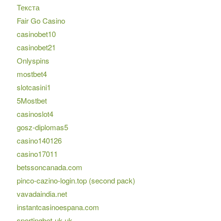
Текста
Fair Go Casino
casinobet10
casinobet21
Onlyspins
mostbet4
slotcasini1
5Mostbet
casinoslot4
gosz-diplomas5
casino140126
casino17011
betssoncanada.com
pinco-cazino-login.top (second pack)
vavadaindia.net
instantcasinoespana.com
sportingbet-uk.uk