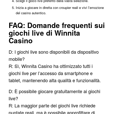
Scegli il gioco live preferito dalla vasta selezione.
Inizia a giocare in diretta con croupier reali e vivi l’emozione
del casino autentico.
FAQ: Domande frequenti sui
giochi live di Winnita
Casino
D: I giochi live sono disponibili da dispositivo
mobile?
R: Sì, Winnita Casino ha ottimizzato tutti i
giochi live per l’accesso da smartphone e
tablet, mantenendo alta qualità e funzionalità.
D: È possibile giocare gratuitamente ai giochi
live?
R: La maggior parte dei giochi live richiede
puntate reali, ma è possibile approfittare di