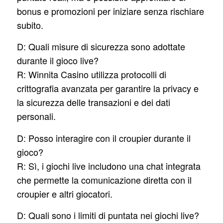
bonus e promozioni per iniziare senza rischiare
subito.
D: Quali misure di sicurezza sono adottate
durante il gioco live?
R: Winnita Casino utilizza protocolli di
crittografia avanzata per garantire la privacy e
la sicurezza delle transazioni e dei dati
personali.
D: Posso interagire con il croupier durante il
gioco?
R: Sì, i giochi live includono una chat integrata
che permette la comunicazione diretta con il
croupier e altri giocatori.
D: Quali sono i limiti di puntata nei giochi live?