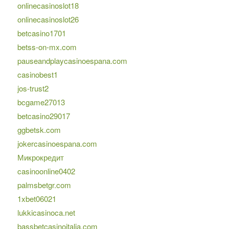
onlinecasinoslot18
onlinecasinoslot26
betcasino1701
betss-on-mx.com
pauseandplaycasinoespana.com
casinobest1
jos-trust2
bcgame27013
betcasino29017
ggbetsk.com
jokercasinoespana.com
Микрокредит
casinoonline0402
palmsbetgr.com
1xbet06021
lukkicasinoca.net
bassbetcasinoitalia.com