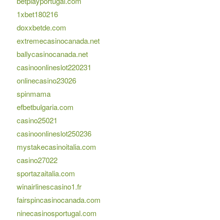
betplayportugal.com
1xbet180216
doxxbetde.com
extremecasinocanada.net
ballycasinocanada.net
casinoonlineslot220231
onlinecasino23026
spinmama
efbetbulgaria.com
casino25021
casinoonlineslot250236
mystakecasinoitalia.com
casino27022
sportazaitalia.com
winairlinescasino1.fr
fairspincasinocanada.com
ninecasinosportugal.com