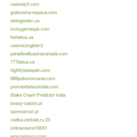
casinolyfi.com
gratorama-espana.com
slotsgarden.us
luckygamespk.com
fezbetus.us
casinocorgibet.it
paradise8casinocanada.com
777betus.us
highflybetspain.com
888pokerromania.com
premierbetaustralia.com
Stake Crash Predictor India
bossy-casino.pl
spinmama1.pl
vodka-zerkalo.ru 20
onlinecasino16031
woocasinoca.com