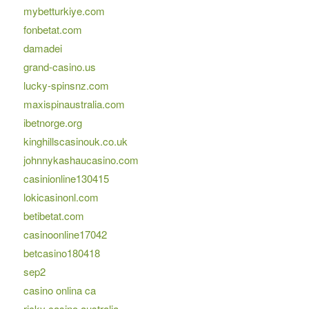
mybetturkiye.com
fonbetat.com
damadei
grand-casino.us
lucky-spinsnz.com
maxispinaustralia.com
ibetnorge.org
kinghillscasinouk.co.uk
johnnykashaucasino.com
casinionline130415
lokicasinonl.com
betibetat.com
casinoonline17042
betcasino180418
sep2
casino onlina ca
ricky casino australia