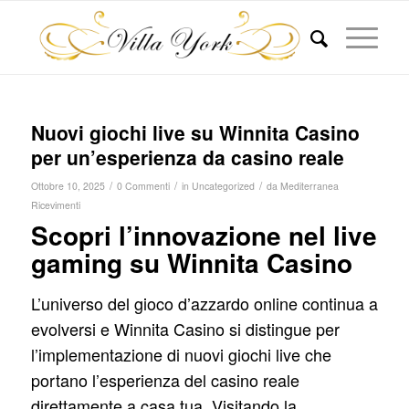
Nuovi giochi live su Winnita Casino
per un’esperienza da casino reale
/
/
/
Ottobre 10, 2025
0 Commenti
in
Uncategorized
da
Mediterranea
Ricevimenti
Scopri l’innovazione nel live
gaming su Winnita Casino
L’universo del gioco d’azzardo online continua a
evolversi e Winnita Casino si distingue per
l’implementazione di nuovi giochi live che
portano l’esperienza del casino reale
direttamente a casa tua. Visitando la