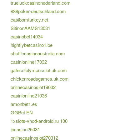
trueluckcasinonederland.com
888poker-deutschland.com
casibomturkey.net
SitinonAAMS13031
casinobet14034
highflybetcasino1.be
shufflecasinoaustralia.com
casinionline17032
gatesofolympusslot.uk.com
chickenroadsgames.uk.com
onlinecasinoslot19032
casinionline21036
amonbet1.es
GGBet EN
1xslots-vhod-android.ru 100
jbcasino25031
onlinecasinoslot270312