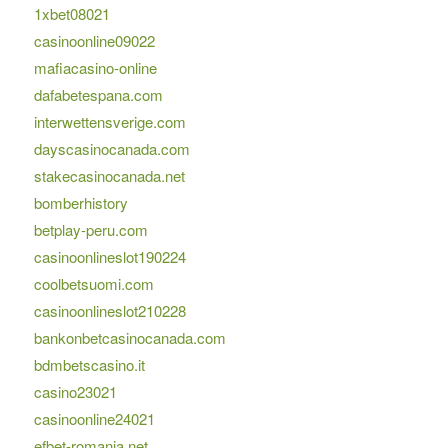
1xbet08021
casinoonline09022
mafiacasino-online
dafabetespana.com
interwettensverige.com
dayscasinocanada.com
stakecasinocanada.net
bomberhistory
betplay-peru.com
casinoonlineslot190224
coolbetsuomi.com
casinoonlineslot210228
bankonbetcasinocanada.com
bdmbetscasino.it
casino23021
casinoonline24021
efbet-romania.net